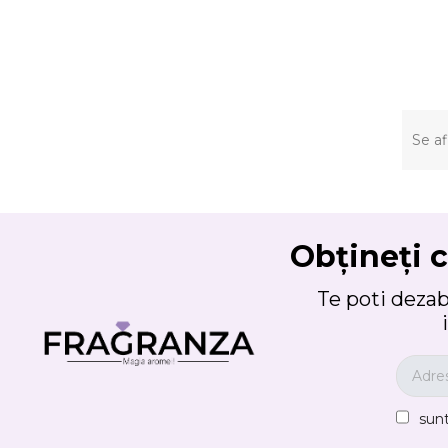
Se af
Obțineți c
Te poti deza
sun