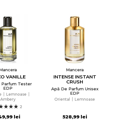
Mancera
Mancera
O VANILLE
INTENSE INSTANT
CRUSH
 Parfum Tester
EDP
Apă De Parfum Unisex
EDP
e
Lemnoase
Ambery
Oriental
Lemnoase
2
49,99 lei
528,99 lei