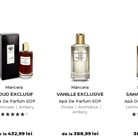
Mancera
Mancera
OUD EXCLUSIF
VANILLE EXCLUSIVE
SAH
ă De Parfum EDP
Apă De Parfum EDP
Apă D
mnoase
Ambery
Florale
Aromatice
Lemn
Ambery
1
432,99 lei
388,99 lei
3
e la
de la