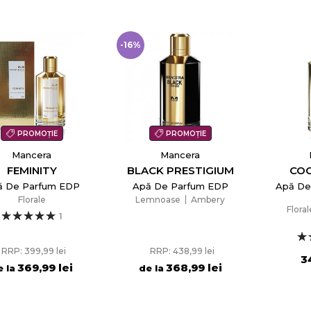
-16%
PROMOȚIE
PROMOȚIE
Mancera
Mancera
FEMINITY
BLACK PRESTIGIUM
COC
ă De Parfum EDP
Apă De Parfum EDP
Apă De
Florale
Lemnoase
Ambery
Floral
1
RRP: 399,99 lei
RRP: 438,99 lei
3
369,99 lei
368,99 lei
e la
de la