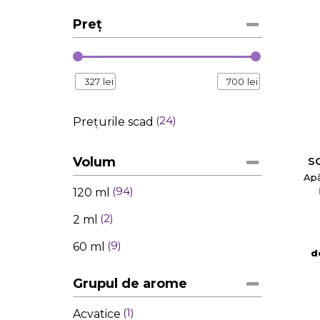
Preț
327
lei
700
lei
24
Prețurile scad
Volum
SO
Ap
94
120 ml
2
2 ml
9
60 ml
d
Grupul de arome
1
Acvatice