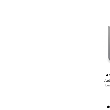
A
Ap
Le
d