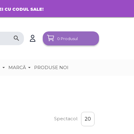
EI CU CODUL SALE!
search
0
Produsul
e
MARCĂ
PRODUSE NOI
Spectacol:
20