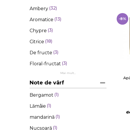
32
Ambery
13
-8%
Aromatice
3
Chypre
18
Citrice
3
De fructe
3
Floral-fructat
Mai mult...
38
Florale
Ap
Note de vârf
1
Fougère
1
Bergamot
3
Gurmand
1
Lămâie
57
Lemnoase
d
1
mandarină
3
Mosc
1
Nucşoară
9
Oriental