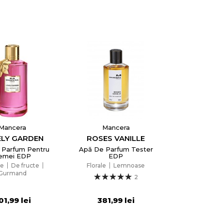
Mancera
Mancera
ELY GARDEN
ROSES VANILLE
 Parfum Pentru
Apă De Parfum Tester
emei EDP
EDP
le
De fructe
Florale
Lemnoase
Gurmand
2
01,99 lei
381,99 lei