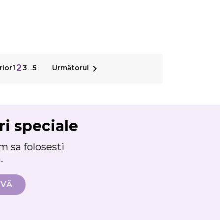
2

rior
1
3
…
5
Următorul
ri speciale
 sa folosesti
.