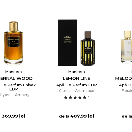
Mancera
Mancera
TERNAL WOOD
LEMON LINE
MELOD
 De Parfum Unisex
Apă De Parfum EDP
Apă D
EDP
Citrice
Aromatice
Floral
hypre
Ambery
1
reeaza o lista de dorinte
369,99 lei
407,99 lei
de la
de l
e listei de dorinte