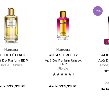
-7%
Mancera
Mancera
LEIL D`ITALIE
ROSES GREEDY
AOU
ă De Parfum EDP
Apă De Parfum Unisex
Apă D
EDP
Florale
Citrice
Ambe
Florale
1
RR
372,99 lei
373,99 lei
e la
de la
de l