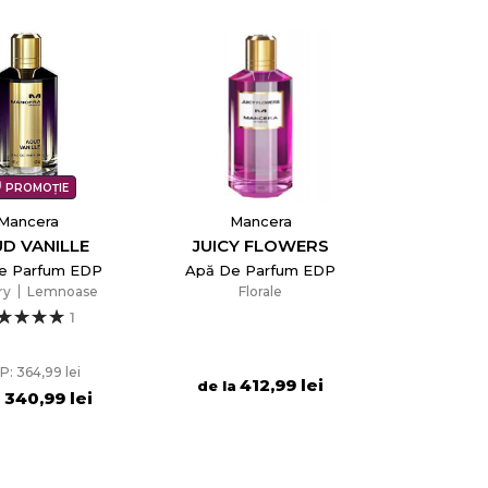
PROMOȚIE
Mancera
Mancera
D VANILLE
JUICY FLOWERS
e Parfum EDP
Apă De Parfum EDP
ry
Lemnoase
Florale
1
P: 364,99 lei
412,99 lei
de la
340,99 lei
a