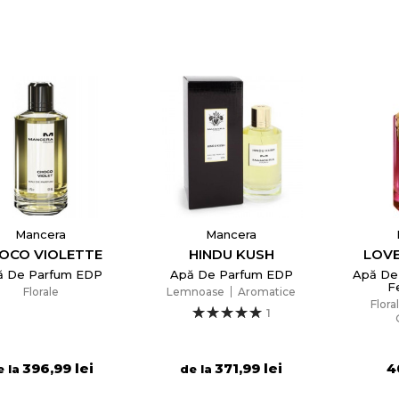
Anuleaza
Creeaza o lista de dorinte
Mancera
Mancera
OCO VIOLETTE
HINDU KUSH
LOV
ă De Parfum EDP
Apă De Parfum EDP
Apă De
F
Florale
Lemnoase
Aromatice
Flora
1
396,99 lei
371,99 lei
4
e la
de la