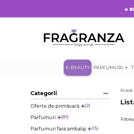
🔥
B
K-BEAUTY
PARFUMURI
T
Acasă
Categorii
Lis
2
Oferte de primăvară
81
Parfumuri
Filtr
15
Parfumuri fara ambalaj