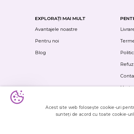
EXPLORAȚI MAI MULT
PENT
Avantajele noastre
Livrar
Pentru noi
Termen
Blog
Politi
Refuz
Conta
Harta 
Obțineți
5%
Acest site web folosește cookie-uri pentru
reducere
sunteți de acord cu toate cookie-uril