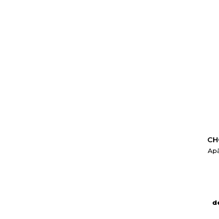
CH
Ap
d