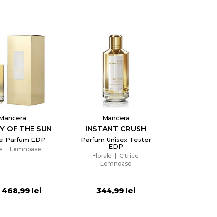
Mancera
Mancera
Y OF THE SUN
INSTANT CRUSH
e Parfum EDP
Parfum Unisex Tester
EDP
e
Lemnoase
Florale
Citrice
×
Lemnoase
468,99 lei
344,99 lei
a