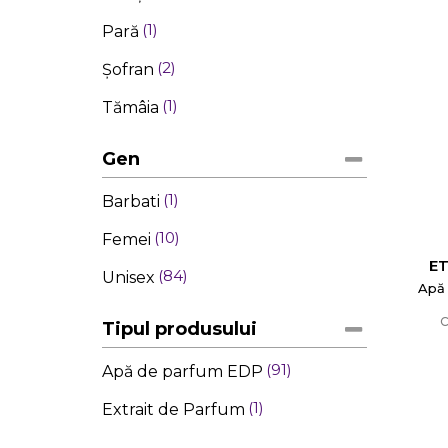
1
Pară
5
Picant
2
Şofran
2
Pieloase
1
Tămâia
Gen
1
Barbati
10
Femei
E
84
Unisex
Apă
C
Tipul produsului
C
91
Apă de parfum EDP
1
Numel
Extrait de Parfum