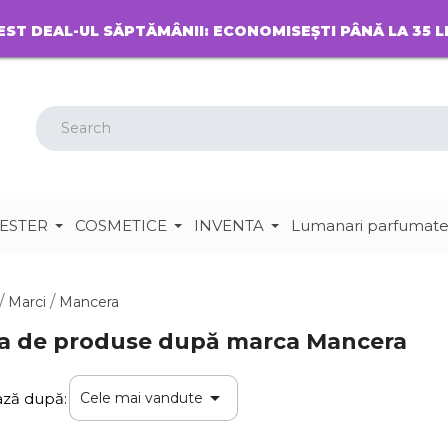
EST DEAL-UL SĂPTĂMÂNII: ECONOMISEȘTI PÂNĂ LA 35 L
ESTER
COSMETICE
INVENTA
Lumanari parfumat
Marci
Mancera
ta de produse după marca Mancera

ează după:
Cele mai vandute