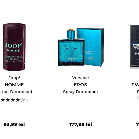
Joop!
Versace
HOMME
EROS
TW
aton Deodorant
Spray Deodorant
1
93,99 lei
177,99 lei
7