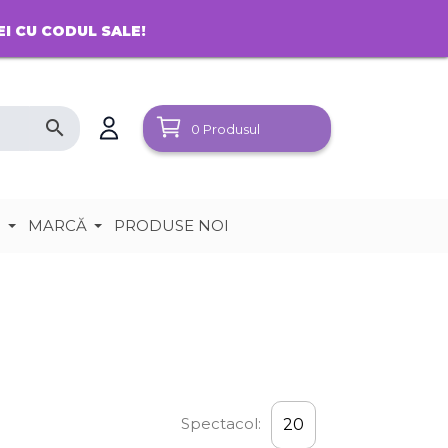
EI CU CODUL SALE!
search
0
Produsul
e
MARCĂ
PRODUSE NOI
Spectacol:
20