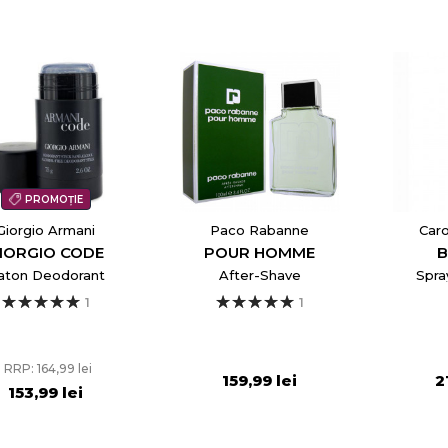
PROMOȚIE
Giorgio Armani
Paco Rabanne
Caro
IORGIO CODE
POUR HOMME
B
aton Deodorant
After-Shave
Spra
1
1
RRP: 164,99 lei
159,99 lei
2
153,99 lei