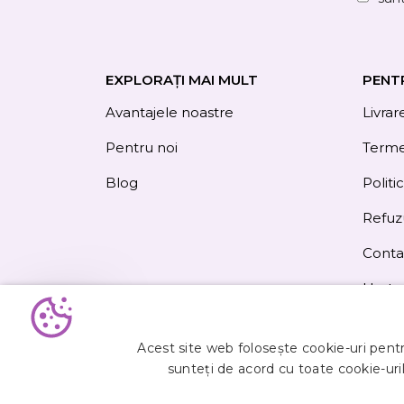
EXPLORAȚI MAI MULT
PENT
Avantajele noastre
Livrar
Pentru noi
Termen
Blog
Politi
Refuz
Conta
Harta 
Obțineți
5%
Acest site web folosește cookie-uri pentru
reducere
sunteți de acord cu toate cookie-uril