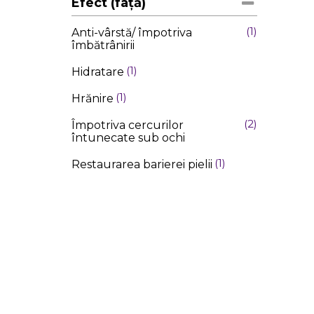
Efect (față)
1
Anti-vârstă/ împotriva
îmbătrânirii
1
Hidratare
1
Hrănire
2
Împotriva cercurilor
întunecate sub ochi
1
Restaurarea barierei pielii