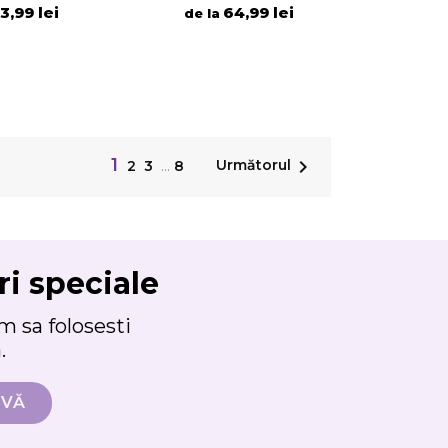
3,99 lei
64,99 lei
de la
1

Următorul
2
3
…
8
ri speciale
 sa folosesti
.