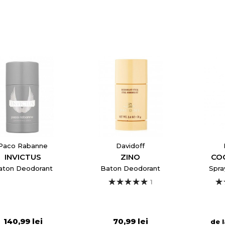
Anuleaza
Creeaza o lista de dorinte
Paco Rabanne
Davidoff
INVICTUS
ZINO
CO
aton Deodorant
Baton Deodorant
Spra
1
140,99 lei
70,99 lei
de 