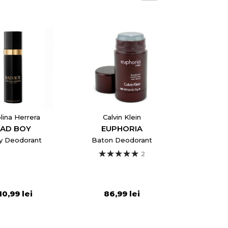
lina Herrera
Calvin Klein
AD BOY
EUPHORIA
y Deodorant
Baton Deodorant
2
10,99 lei
86,99 lei