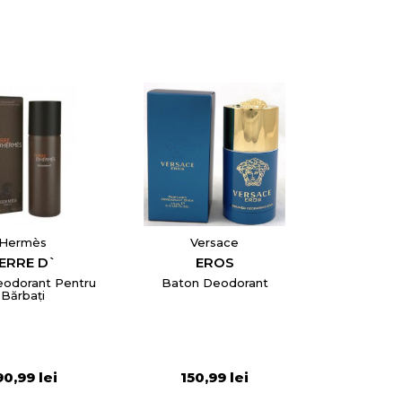
Hermès
Versace
ERRE D`
EROS
eodorant Pentru
Baton Deodorant
Bărbați
×
90,99 lei
150,99 lei