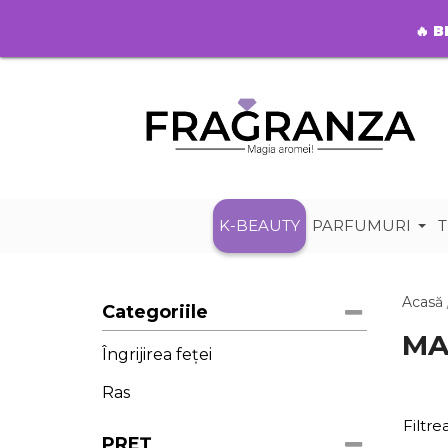
🔥
B
K-BEAUTY
PARFUMURI
T
Acasă
Categoriile
MA
Îngrijirea feței
Ras
Filtr
PREȚ