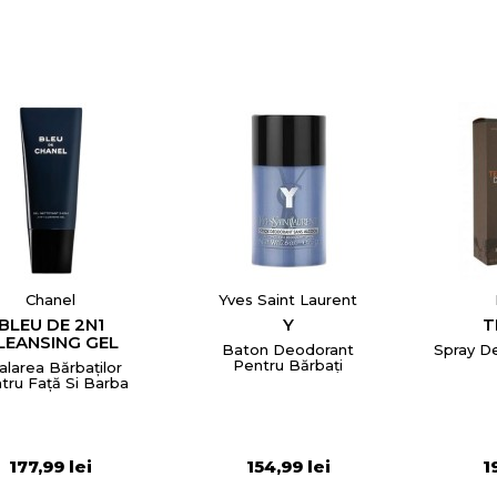
Chanel
Yves Saint Laurent
BLEU DE 2N1
Y
T
LEANSING GEL
Baton Deodorant
Spray D
Pentru Bărbați
alarea Bărbaților
tru Față Si Barba
reeaza o lista de dorinte
Tester
177,99 lei
154,99 lei
1
e listei de dorinte