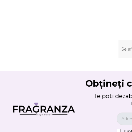
Se af
Obțineți c
Te poti deza
sun