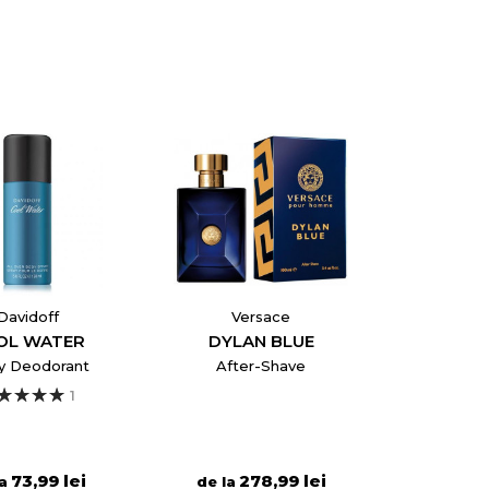
Davidoff
Versace
OL WATER
DYLAN BLUE
y Deodorant
After-Shave
1
73,99 lei
278,99 lei
la
de la