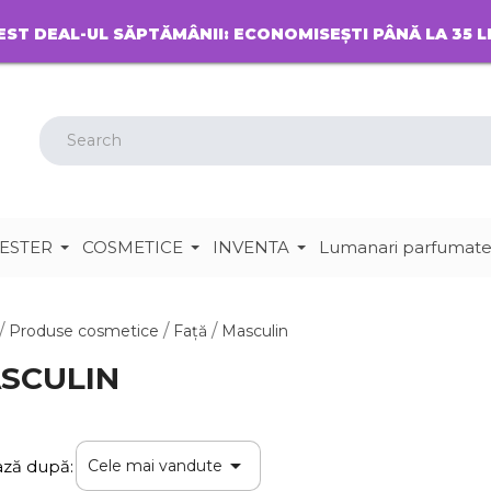
EST DEAL-UL SĂPTĂMÂNII: ECONOMISEȘTI PÂNĂ LA 35 L
ESTER
COSMETICE
INVENTA
Lumanari parfumat
Produse cosmetice
Față
Masculin
SCULIN

ează după:
Cele mai vandute