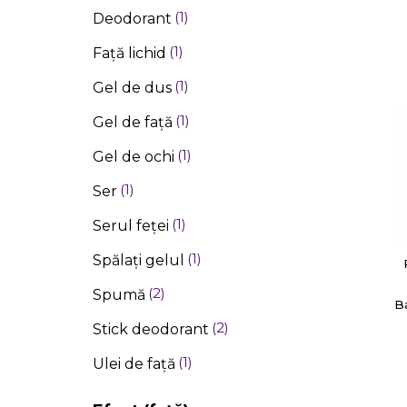
1
Deodorant
1
Față lichid
1
Gel de dus
1
Gel de față
1
Gel de ochi
1
Ser
1
Serul feței
1
Spălați gelul
2
Spumă
B
2
Stick deodorant
1
Ulei de față