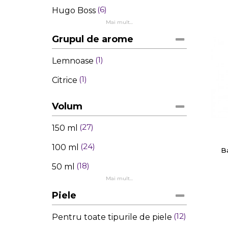
6
Hugo Boss
Mai mult...
Grupul de arome
1
Lemnoase
1
Citrice
Volum
27
150 ml
24
100 ml
B
18
50 ml
Mai mult...
Piele
12
Pentru toate tipurile de piele