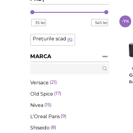
-7%
35
lei
545
lei
Prețurile scad
5
MARCA
G
B
21
Versace
17
Old Spice
15
Nivea
9
L'Oreal Paris
8
Shiseido