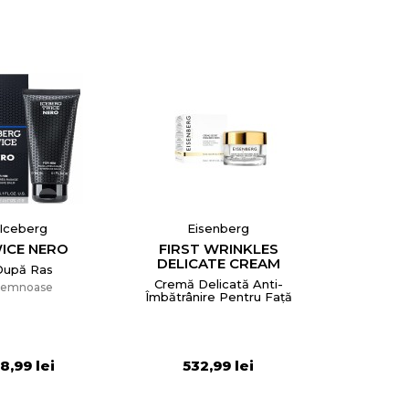
Iceberg
Eisenberg
ICE NERO
FIRST WRINKLES
DELICATE CREAM
După Ras
Cremă Delicată Anti-
Lemnoase
Îmbătrânire Pentru Față
8,99 lei
532,99 lei