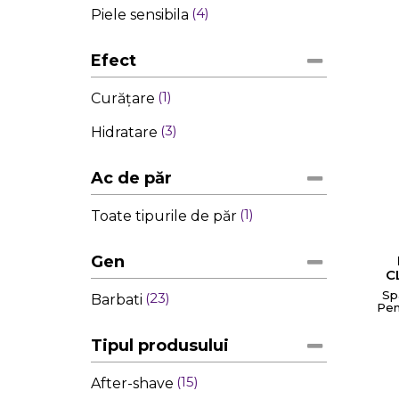
4
Piele sensibila
Efect
1
Curățare
3
Hidratare
Ac de păr
1
Toate tipurile de păr
Gen
C
Sp
23
Barbati
Pen
C
Tipul produsului
Numel
15
After-shave