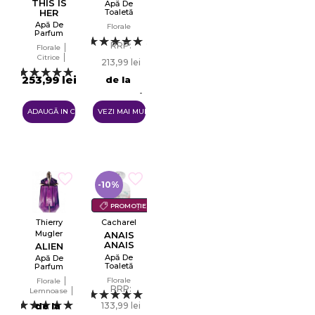
THIS IS
Apă De
HER
Toaletă
Tester
Apă De
Florale
EDT
Parfum
3
Tester
RRP:
Florale
EDP
Citrice
213,99 lei
Lemnoase
26
Ambery
253,99 lei
de la
190,99 lei
ADAUGĂ IN COŞ
VEZI MAI MULTE
-10%
PROMOȚIE
Thierry
Cacharel
Mugler
ANAIS
ANAIS
ALIEN
L`ORIGINAL
Apă De
Apă De
Toaletă
Parfum
Tester
Tester
Florale
Florale
EDT
EDP
RRP:
Lemnoase
8
Ambery
de la
133,99 lei
26