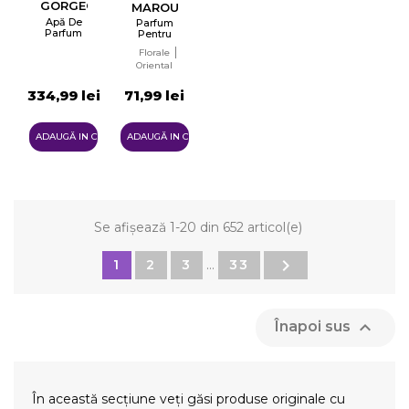
GORGEOUS
MAROUSSIA
ORCHID
Apă De
Parfum
Parfum
Pentru
Pentru
Femei
Florale
Femei
Tester
Tester
Oriental
EDP
EDP
334,99 lei
71,99 lei
ADAUGĂ IN COŞ
ADAUGĂ IN COŞ
Se afișează 1-20 din 652 articol(e)

1
2
3
…
33

Înapoi sus
În această secțiune veți găsi produse originale cu