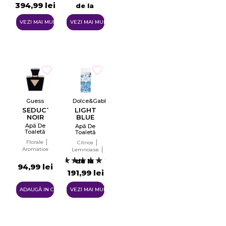
394,99 lei
de la
119,99 lei
VEZI MAI MULTE
VEZI MAI MULTE
Guess
Dolce&Gabbana
SEDUCTIVE
LIGHT
NOIR
BLUE
SUMMER
Apă De
Apă De
VIBES
Toaletă
Toaletă
Pentru
Pentru
Florale
Citrice
Femei
Femei
Aromatice
Tester
Lemnoase
Tester
EDT
EDT
Aromatice
1
de la
94,99 lei
191,99 lei
ADAUGĂ IN COŞ
VEZI MAI MULTE