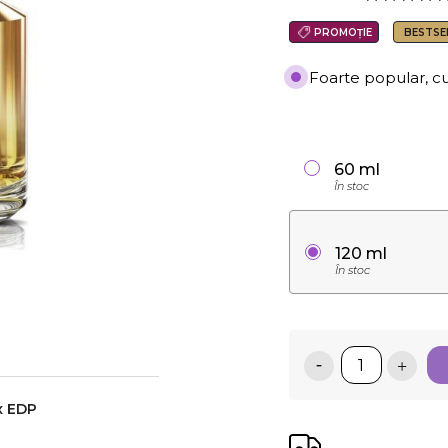
PROMOȚIE
BESTSE
Foarte popular, c
60 ml
În stoc
120 ml
În stoc
x EDP