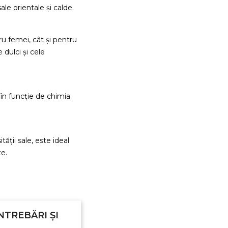
ale orientale și calde.
u femei, cât și pentru
 dulci și cele
 în funcție de chimia
tății sale, este ideal
e.
reeaza o lista de dorinte
NTREBĂRI ȘI
e listei de dorinte