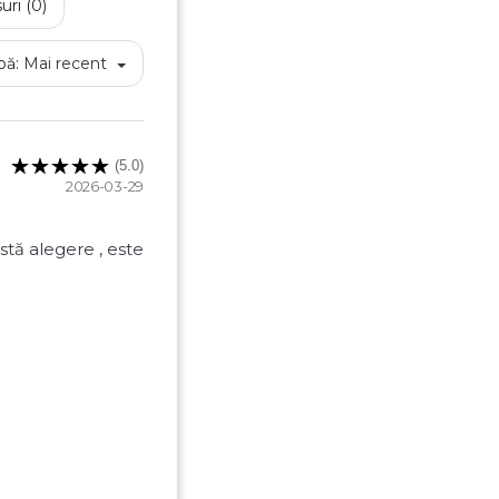
uri (0)
pă:
Mai recent
(5.0)
2026-03-29
stă alegere , este