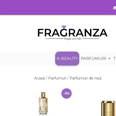

K-BEAUTY
PARFUMURI
T
Acasă
Parfumuri
Parfumuri de nișă
-9%