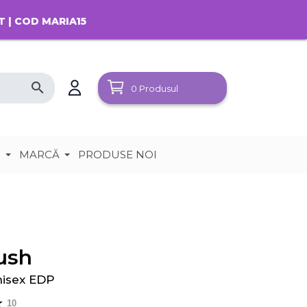
T | COD MARIA15
search
0
Produsul
e
MARCĂ
PRODUSE NOI
ush
nisex EDP
10