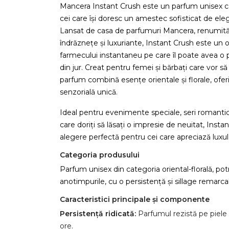
Mancera Instant Crush este un parfum unisex ca
cei care își doresc un amestec sofisticat de ele
Lansat de casa de parfumuri Mancera, renumită
îndrăznețe și luxuriante, Instant Crush este un
farmecului instantaneu pe care îl poate avea o 
din jur. Creat pentru femei și bărbați care vor să
parfum combină esențe orientale și florale, ofer
senzorială unică.
Ideal pentru evenimente speciale, seri romant
care doriți să lăsați o impresie de neuitat, Insta
alegere perfectă pentru cei care apreciază luxul ș
Categoria produsului
Parfum unisex din categoria oriental-florală, pot
anotimpurile, cu o persistență și sillage remarcab
Caracteristici principale și componente
Persistență ridicată:
Parfumul rezistă pe piele 
ore.