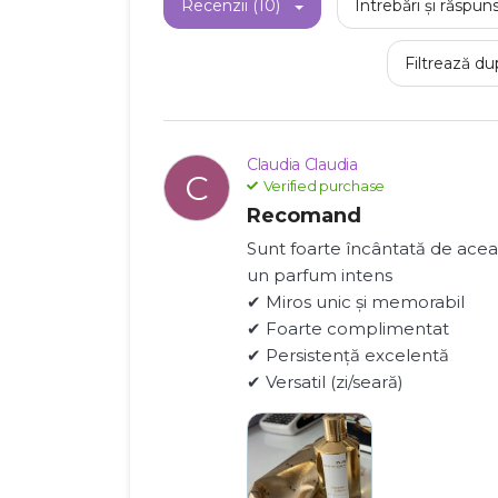
Recenzii (10)
Întrebări și răspuns
Filtrează du
Claudia Claudia
C
Verified purchase
Recomand
Sunt foarte încântată de acea
un parfum intens
✔ Miros unic și memorabil
✔ Foarte complimentat
✔ Persistență excelentă
✔ Versatil (zi/seară)