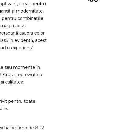
ptivant, creat pentru
ganță și modernitate.
 pentru combinațiile
 omagiu adus
persoană asupra celor
 iasă în evidență, acest
ind o experiență
ice sau momente în
nt Crush reprezintă o
i calitatea.
rivit pentru toate
ile.
și haine timp de 8-12