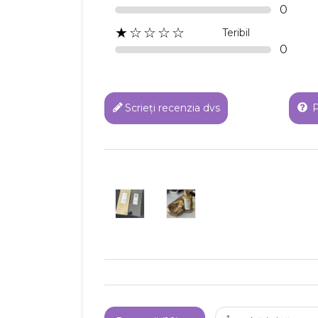
0
★☆☆☆☆
Teribil
0
Scrieți recenzia dvs
P