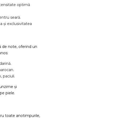
tensitate optimă
pentru seară.
a și exclusivitatea
ă de note, oferind un
mnos:
arină.
marocan.
 paciuli.
unzime și
pe piele.
tru toate anotimpurile,