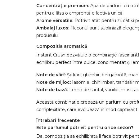
Concentrație premium:
Apa de parfum cu o in
pentru a lăsa o amprentă olfactivă unică.
Arome versatile:
Potrivit atât pentru zi, cât și 
Ambalaj luxos:
Flaconul aurit subliniază eleganț
produsului.
Compoziția aromatică
Instant Crush dezvăluie o combinație fascinant
echilibru perfect între dulce, condimentat și le
Note de vârf:
Șofran, ghimbir, bergamotă, mand
Note de mijloc:
Iasomie, chihlimbar, trandafir 
Note de bază:
Lemn de santal, vanilie, mosc alb,
Această combinație creează un parfum cu prof
complexitate, care evoluează în mod captivant 
Întrebări frecvente
Este parfumul potrivit pentru orice sezon?
Da, compoziția sa echilibrată îl face potrivit pen