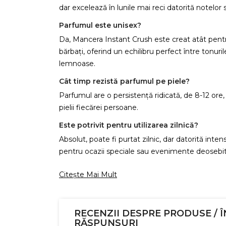
dar excelează în lunile mai reci datorită notelor s
Parfumul este unisex?
Da, Mancera Instant Crush este creat atât pentr
bărbați, oferind un echilibru perfect între tonurile
lemnoase.
Cât timp rezistă parfumul pe piele?
Parfumul are o persistență ridicată, de 8-12 ore,
pielii fiecărei persoane.
Este potrivit pentru utilizarea zilnică?
Absolut, poate fi purtat zilnic, dar datorită intensi
pentru ocazii speciale sau evenimente deosebit
Citește Mai Mult
C
RECENZII DESPRE PRODUSE / Î
Numel
RĂSPUNSURI