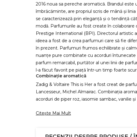
2016 noua sa pereche aromatică. Brandul este 
îmbrăcăminte, are propriul scris de mână și lini
se caracterizează prin eleganță și o tendință cătr
modă. Parfumurile au fost create în colaborar
Prestige International (BPI). Directorul artistic
ideea a fost de a crea parfumuri care să fie dife
în prezent. Parfumuri frumos echilibrate și cal
nuanțe pure combinate cu acorduri întunecate ș
parfum remarcabil, purtător al unei linii de parfum
l-a făcut favorit pe piață într-un timp foarte scur
Combinație aromatică
Zadig & Voltaire This is Her a fost creat de parfu
Lancesseur, Michel Almairac. Combinația aroma
acorduri de piper roz, iasomie sambac, vanilie și
Citește Mai Mult
RECENZII DESPRE PRODUSE / Î