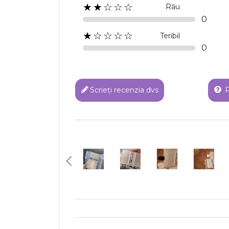
★★☆☆☆
Rău
0
★☆☆☆☆
Teribil
0
Scrieți recenzia dvs
P
C
Numel