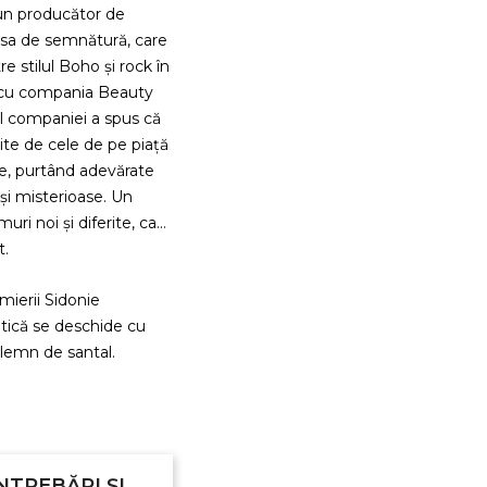
un producător de
a sa de semnătură, care
e stilul Boho și rock în
e cu compania Beauty
 al companiei a spus că
rite de cele de pe piață
me, purtând adevărate
i misterioase. Un
uri noi și diferite, care
t.
mierii Sidonie
tică se deschide cu
 lemn de santal.
NTREBĂRI ȘI