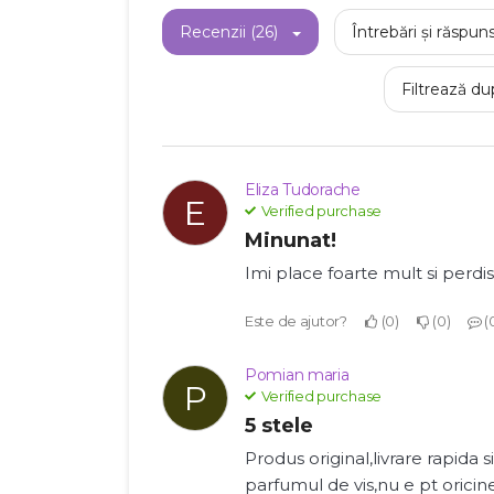
Recenzii (26)
Întrebări și răspuns
Filtrează du
Eliza Tudorache
E
Verified purchase
Minunat!
Imi place foarte mult si perd
Este de ajutor?
0
0
Pomian maria
P
Verified purchase
5 stele
Produs original,livrare rapida si
parfumul de vis,nu e pt oricin