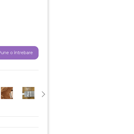
une o întrebare
reeaza o lista de dorinte
e listei de dorinte