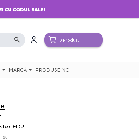
EI CU CODUL SALE!
search
0
Produsul
e
MARCĂ
PRODUSE NOI
re
r
ster EDP
26