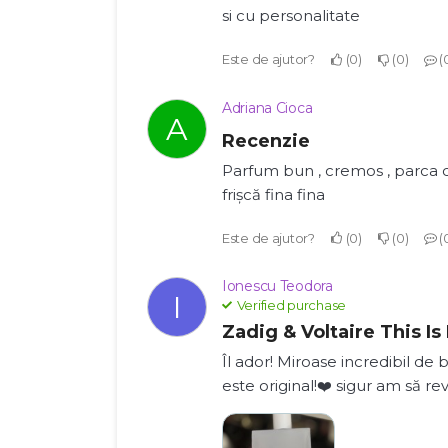
si cu personalitate
Este de ajutor?
0
0
Adriana Cioca
A
Recenzie
Parfum bun , cremos , parca 
frișcă fina fina
Este de ajutor?
0
0
Ionescu Teodora
I
Verified purchase
Zadig & Voltaire This Is
Îl ador! Miroase incredibil de 
este original!❤️ sigur am să rev