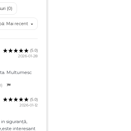
uri (0)
Anuleaza
Creeaza o lista de dorinte
pă:
Mai recent
(5.0)
2026-01-28
ista. Multumesc
0
(5.0)
2026-01-12
 in siguranță,
e,este interesant