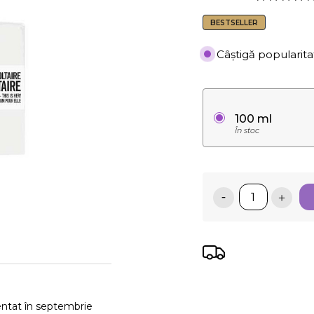
BESTSELLER
Câștigă popularita
100 ml
În stoc
entat în septembrie