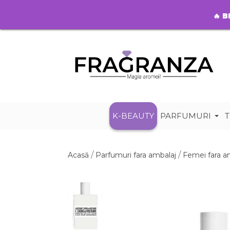
🔥
B
K-BEAUTY
PARFUMURI
T
Acasă
Parfumuri fara ambalaj
Femei fara a