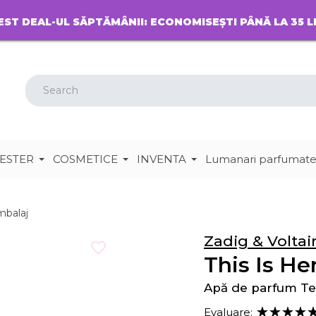
EST DEAL-UL SĂPTĂMÂNII: ECONOMISEȘTI PÂNĂ LA 35 L
ESTER
COSMETICE
INVENTA
Lumanari parfumat
mbalaj
Zadig & Voltai
This Is He
Apă de parfum Te
Evaluare: