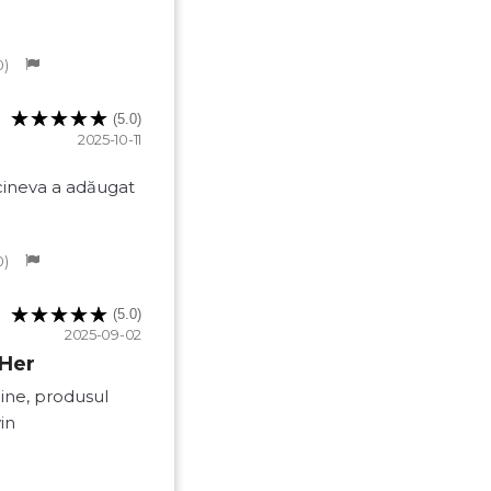
0
(5.0)
2025-10-11
cineva a adăugat
0
(5.0)
2025-09-02
 Her
bine, produsul
in