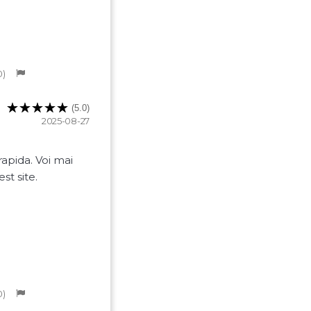
0
(5.0)
2025-08-27
rapida. Voi mai
t site.
0