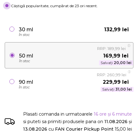
Câștigă popularitate, cumpărat de 23 ori recent.
132,99 lei
30 ml
În stoc
RRP: 189,99 lei
169,99 lei
50 ml
În stoc
Salvați
20,00 lei
RRP: 260,99 lei
229,99 lei
90 ml
În stoc
Salvați
31,00 lei
Plasati comanda in urmatoarele
16 ore și 6 minute
si puteti sa primiti produsele
pana on
11.08.2026
și
13.08.2026
cu
FAN Courier Pickup Point
15,00 lei