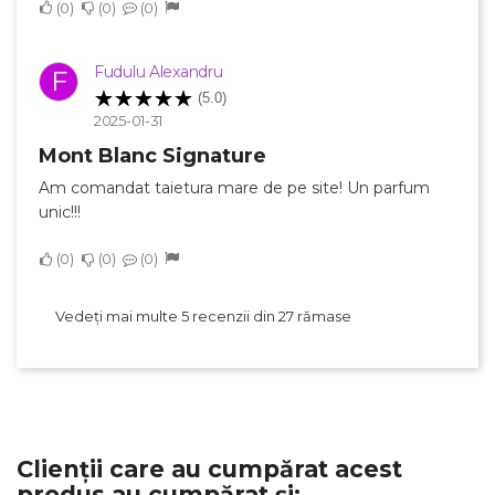
0
0
0
Fudulu Alexandru
F
(5.0)
2025-01-31
Mont Blanc Signature
Am comandat taietura mare de pe site! Un parfum
unic!!!
0
0
0
Vedeți mai multe 5 recenzii din 27 rămase
Clienții care au cumpărat acest
produs au cumpărat și: