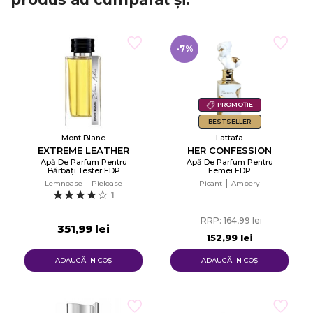
-7%
PROMOȚIE
BESTSELLER
Mont Blanc
Lattafa
EXTREME LEATHER
HER CONFESSION
Apă De Parfum Pentru
Apă De Parfum Pentru
Bărbați Tester EDP
Femei EDP
Lemnoase
Pieloase
Picant
Ambery
1
RRP: 164,99 lei
351,99 lei
152,99 lei
ADAUGĂ IN COŞ
ADAUGĂ IN COŞ