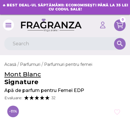
🔥
BEST DEAL-UL SĂPTĂMÂNII: ECONOMISEȘTI PÂNĂ LA 35 LEI
CU CODUL SALE!
0
search
Acasă
Parfumuri
Parfumuri pentru femei
Mont Blanc
Signature
Apă de parfum pentru Femei EDP
Evaluare:
32
-11%