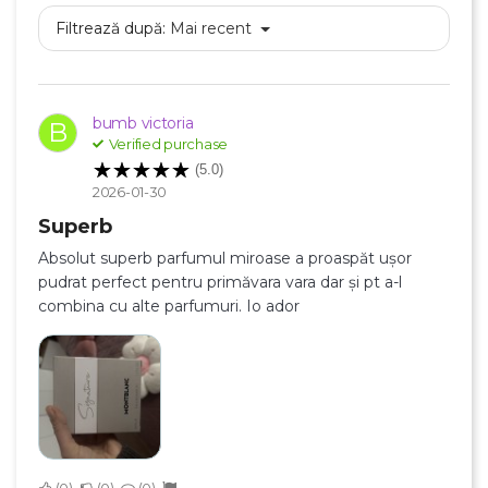
Filtrează după:
Mai recent
bumb victoria
B
Verified purchase
(5.0)
2026-01-30
Superb
Absolut superb parfumul miroase a proaspăt ușor
pudrat perfect pentru primăvara vara dar și pt a-l
combina cu alte parfumuri. Io ador
×
Creeaza o lista de dorinte
Numele listei de dorinte