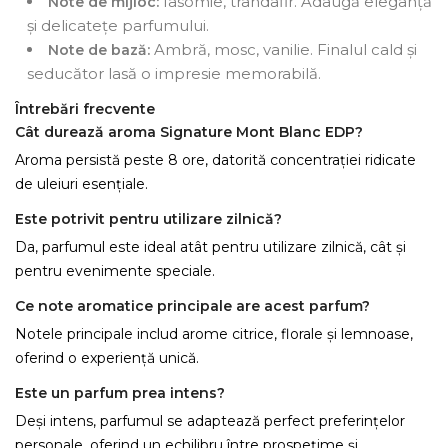
Iasomie, trandafir. Adaugă eleganță
Note de mijloc:
și delicatețe parfumului.
Ambră, mosc, vanilie. Finalul cald și
Note de bază:
seducător lasă o impresie memorabilă.
Întrebări frecvente
Cât durează aroma Signature Mont Blanc EDP?
Aroma persistă peste 8 ore, datorită concentrației ridicate
de uleiuri esențiale.
Este potrivit pentru utilizare zilnică?
Da, parfumul este ideal atât pentru utilizare zilnică, cât și
pentru evenimente speciale.
Ce note aromatice principale are acest parfum?
Notele principale includ arome citrice, florale și lemnoase,
oferind o experiență unică.
Este un parfum prea intens?
Deși intens, parfumul se adaptează perfect preferințelor
personale, oferind un echilibru între prospețime și