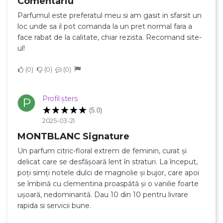
Comentariu
Parfumul este preferatul meu si am gasit in sfarsit un
loc unde sa il pot comanda la un pret normal fara a
face rabat de la calitate, chiar rezista. Recomand site-
ul!
0
0
0
Profil șters
P
(5.0)
2025-03-21
MONTBLANC Signature
Un parfum citric-floral extrem de feminin, curat și
delicat care se desfășoară lent în straturi. La început,
poți simți notele dulci de magnolie și bujor, care apoi
se îmbină cu clementina proaspătă și o vanilie foarte
ușoară, nedominantă. Dau 10 din 10 pentru livrare
rapida si servicii bune.