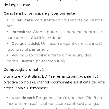
de lungă durată.
Caracteristici principale și componente
Persistență impresionantă de peste 8
Durabilitate:
ore.
Aromă puternică, perfectă pentru cei
Intensitate:
care doresc să iasă în evidență.
Un flacon elegant care subliniază
Designul sticlei:
luxul și stilul parfumului.
Disponibil în diferite dimensiuni, ideal
Volum:
pentru utilizare pe termen lung.
Compoziția aromatică
Signature Mont Blanc EDP se remarcă printr-o piramidă
olfactivă complexă, oferind o combinație sofisticată de note
citrice, florale și lemnoase:
Bergamot, lămâie, ananas. Oferă un
Note de vârf:
început proaspăt și vibrant, care captează atenția.