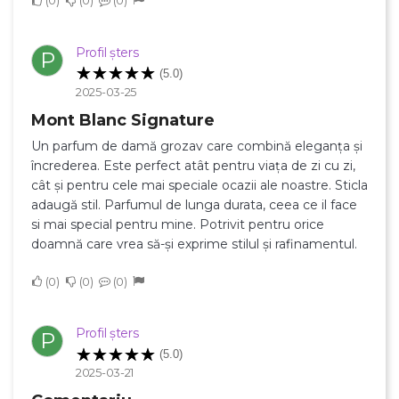
0
0
0
Profil șters
P
Anuleaza
(5.0)
Creeaza o lista de dorinte
2025-03-25
Mont Blanc Signature
Un parfum de damă grozav care combină eleganța și
încrederea. Este perfect atât pentru viața de zi cu zi,
cât și pentru cele mai speciale ocazii ale noastre. Sticla
adaugă stil. Parfumul de lunga durata, ceea ce il face
si mai special pentru mine. Potrivit pentru orice
doamnă care vrea să-și exprime stilul și rafinamentul.
0
0
0
Profil șters
P
(5.0)
2025-03-21