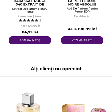
BARAKKAT ROUGE
LA PETITE ROBE
540 EXTRAIT DE
NOIRE ABSOLUE
PARFUM
Apă De Parfum Pentru
Extract De Parfum Pentru
Femei EDP
Femei
Floral-fructat
Lemnoase
Mosc
3
RRP: 126,99 lei
198,99 lei
de la
114,99 lei
ADAUGĂ IN COŞ
VEZI MAI MULTE
Alți clienți au apreciat