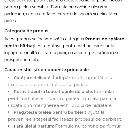
acest gel este potrivit pentru toate tipurile de piele, inclusiv
pentru pielea sensibilă. Formula nu conține uleiuri și
parfumuri, ceea ce o face extrem de ușoară și delicată cu
pielea.
Categoria de produs
Acest produs se încadrează în categoria
Produs de spălare
pentru bărbați
. Este potrivit pentru bărbații care caută
îngrijire de înaltă calitate a pielii, cu accent pe curățenia și
prospețimea feței.
Caracteristici și componente principale
Îndepărtează impuritățile și
Curățare delicată:
excesul de sebum fără a usca pielea.
Formulat
Potrivit pentru toate tipurile de piele:
pentru a fi eficient pentru pielea normală până la
uscată prin menținerea echilibrului de hidratare.
Ajută la
Pregătește pielea pentru bărbierit:
prevenirea iritației și facilitează procesul de bărbierit.
Formula nu conține parfumuri
Fără ulei și parfum: