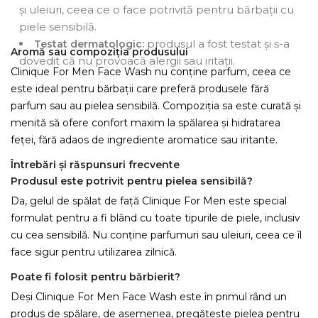
și uleiuri, ceea ce o face potrivită pentru bărbații cu
piele sensibilă.
produsul a fost testat și s-a
Testat dermatologic:
Aromă sau compoziția produsului
dovedit că nu provoacă alergii sau iritații.
Clinique For Men Face Wash nu conține parfum, ceea ce
este ideal pentru bărbații care preferă produsele fără
parfum sau au pielea sensibilă. Compoziția sa este curată și
menită să ofere confort maxim la spălarea și hidratarea
feței, fără adaos de ingrediente aromatice sau iritante.
Întrebări și răspunsuri frecvente
Produsul este potrivit pentru pielea sensibilă?
Da, gelul de spălat de față Clinique For Men este special
formulat pentru a fi blând cu toate tipurile de piele, inclusiv
cu cea sensibilă. Nu conține parfumuri sau uleiuri, ceea ce îl
face sigur pentru utilizarea zilnică.
Poate fi folosit pentru bărbierit?
Deși Clinique For Men Face Wash este în primul rând un
produs de spălare, de asemenea, pregătește pielea pentru