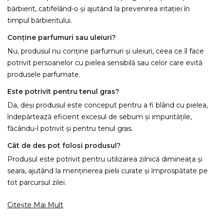
bărbierit, catifelând-o și ajutând la prevenirea iritației în
×
Creeaza o lista de dorinte
timpul bărbieritului.
Conține parfumuri sau uleiuri?
Numele listei de dorinte
Nu, produsul nu conține parfumuri și uleiuri, ceea ce îl face
potrivit persoanelor cu pielea sensibilă sau celor care evită
produsele parfumate.
Este potrivit pentru tenul gras?
Anuleaza
Da, deși produsul este conceput pentru a fi blând cu pielea,
Creeaza o lista de dorinte
îndepărtează eficient excesul de sebum și impuritățile,
făcându-l potrivit și pentru tenul gras.
Cât de des pot folosi produsul?
Produsul este potrivit pentru utilizarea zilnică dimineața și
seara, ajutând la menținerea pielii curate și împrospătate pe
tot parcursul zilei.
Citește Mai Mult