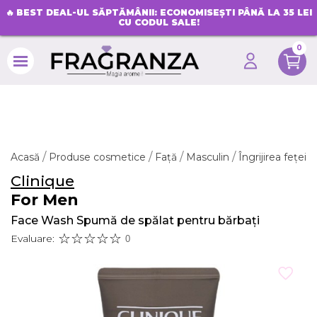
🔥
BEST DEAL-UL SĂPTĂMÂNII: ECONOMISEȘTI PÂNĂ LA 35 LEI
CU CODUL SALE!
0
search
Acasă
Produse cosmetice
Față
Masculin
Îngrijirea feței
Clinique
For Men
Face Wash Spumă de spălat pentru bărbați
Evaluare:
0