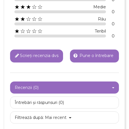
★★★☆☆
Medie
0
★★☆☆☆
Rău
0
★☆☆☆☆
Teribil
0
Scrieți recenzia dvs
Pune o întrebare
Recenzii (0)
Întrebări și răspunsuri (0)
Filtrează după:
Mai recent