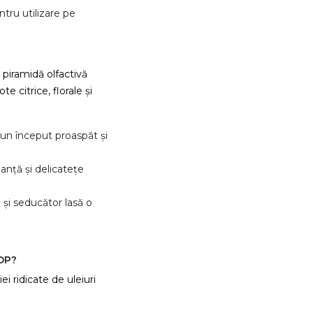
ntru utilizare pe
piramidă olfactivă
 citrice, florale și
un început proaspăt și
anță și delicatețe
 și seducător lasă o
DP?
i ridicate de uleiuri