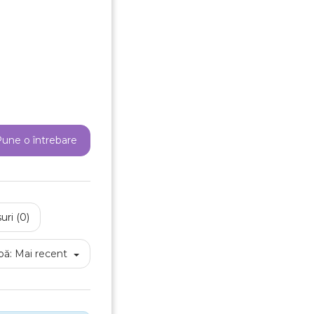
une o întrebare
uri (0)
pă:
Mai recent