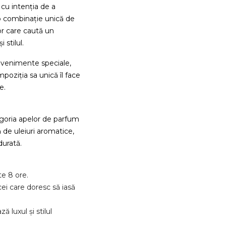
 cu intenția de a
 o combinație unică de
or care caută un
 stilul.
 evenimente speciale,
mpoziția sa unică îl face
e.
goria apelor de parfum
 de uleiuri aromatice,
durată.
e 8 ore.
ei care doresc să iasă
 luxul și stilul