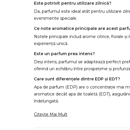
Este potrivit pentru utilizare zilnică?
Da, parfumul este ideal atât pentru utilizare ziln
evenimente speciale.
Ce note aromatice principale are acest par
Notele principale includ arome citrice, florale ș
experiență unică.
Este un parfum prea intens?
Deși intens, parfumul se adaptează perfect pref
oferind un echilibru între prospețime și profunz
Care sunt diferențele dintre EDP și EDT?
Apa de parfum (EDP) are o concentrație mai ma
aromatice decât apa de toaletă (EDT), asigurân
îndelungată.
C
Citește Mai Mult
Numel