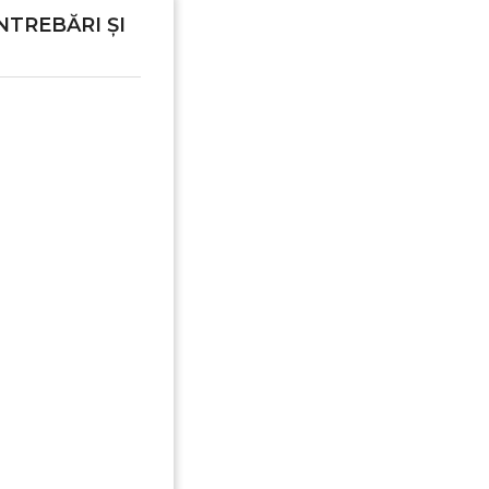
NTREBĂRI ȘI
Anuleaza
Creeaza o lista de dorinte