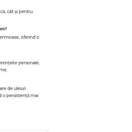
ică, cât și pentru
fum?
i lemnoase, oferind o
erințelor personale,
ime.
re de uleiuri
d o persistență mai
reeaza o lista de dorinte
e listei de dorinte