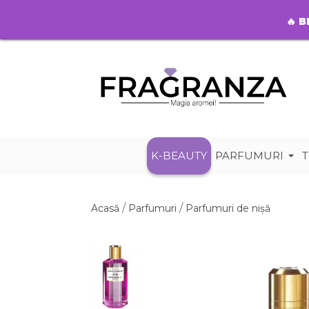
🔥
B
K-BEAUTY
PARFUMURI
T
Acasă
Parfumuri
Parfumuri de nișă