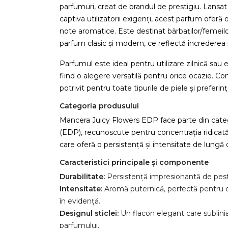
parfumuri, creat de brandul de prestigiu. Lansat
captiva utilizatorii exigenți, acest parfum oferă
note aromatice. Este destinat bărbaților/femeil
parfum clasic și modern, ce reflectă încrederea și
Parfumul este ideal pentru utilizare zilnică sau
fiind o alegere versatilă pentru orice ocazie. Co
potrivit pentru toate tipurile de piele și preferinț
Categoria produsului
Mancera Juicy Flowers EDP face parte din cate
(EDP), recunoscute pentru concentrația ridicată
care oferă o persistență și intensitate de lungă 
Caracteristici principale și componente
Durabilitate:
Persistență impresionantă de pest
Intensitate:
Aromă puternică, perfectă pentru c
în evidență.
Designul sticlei:
Un flacon elegant care subliniază
parfumului.