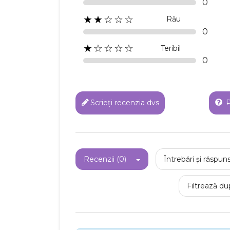
0
★★☆☆☆
Rău
0
★☆☆☆☆
Teribil
0
Scrieți recenzia dvs
P
Recenzii (0)
Întrebări și răspuns
Filtrează du