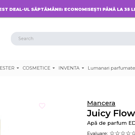
EST DEAL-UL SĂPTĂMÂNII: ECONOMISEȘTI PÂNĂ LA 35 L
ESTER
COSMETICE
INVENTA
Lumanari parfumat
Mancera
Juicy Flo
Apă de parfum E
Evaluare: