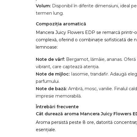
Volum:
Disponibil în diferite dimensiuni, ideal pe
termen lung.
Compoziția aromatică
Mancera Juicy Flowers EDP se remarcă printr-o 
complexă, oferind o combinație sofisticată de note
lemnoase:
Note de vârf:
Bergamot, lămâie, ananas. Oferă 
vibrant, care captează atenția.
Note de mijloc:
Iasomie, trandafir. Adaugă eleg
parfumului.
Note de bază:
Ambră, mosc, vanilie. Finalul cald
impresie memorabilă.
Întrebări frecvente
Cât durează aroma Mancera Juicy Flowers E
Aroma persistă peste 8 ore, datorită concentrație
esențiale.