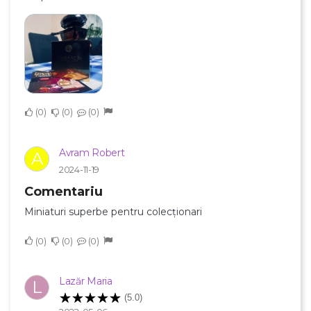
×
Creeaza o lista de dorinte
Numele listei de dorinte
0
0
0
Avram Robert
Anuleaza
A
2024-11-19
Creeaza o lista de dorinte
Comentariu
Miniaturi superbe pentru colecționari
0
0
0
Lazăr Maria
L
(5.0)