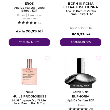
EROS
BORN IN ROMA
EXTRADOSE DONNA
Apă De Toaletă Pentru
Bărbați EDT
Apă De Parfum Pentru
Femei Tester EDP
Citrice
Lemnoase
Aromatice
14
RRP: 635,99 lei
76,99 lei
de la
600,99 lei
VEZI MAI MULTE
ADAUGĂ IN COŞ
PROMOȚIE
Nuxe
Calvin Klein
HUILE PRODIGIEUSE
EUPHORIA
Multi Purpose Dry Oil Ulei
Apă De Parfum EDP
Uscat Pentru Par Si Corp
Florale
28