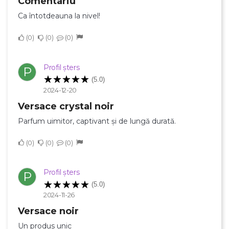
Comentariu
Ca întotdeauna la nivel!
0
0
0
Profil șters
P
(5.0)
2024-12-20
Versace crystal noir
Parfum uimitor, captivant și de lungă durată.
0
0
0
Profil șters
P
(5.0)
2024-11-26
Versace noir
Un produs unic