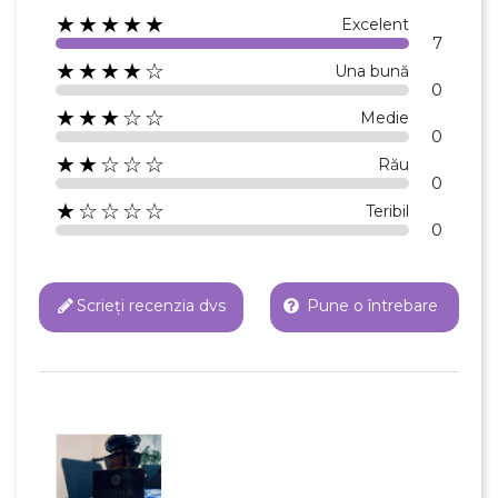
★★★★★
Excelent
7
★★★★☆
Una bună
0
★★★☆☆
Medie
0
★★☆☆☆
Rău
0
★☆☆☆☆
Teribil
0
Scrieți recenzia dvs
Pune o întrebare