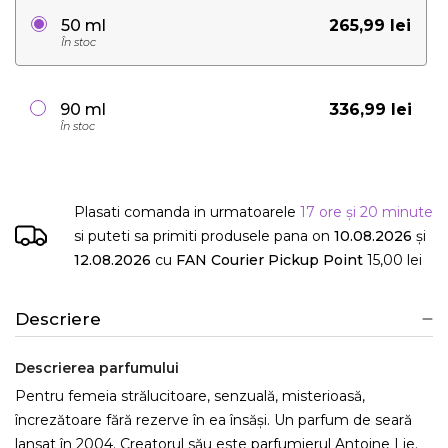
265,99 lei
50 ml
În stoc
336,99 lei
90 ml
În stoc
Plasati comanda in urmatoarele
17 ore și 20 minute
si puteti sa primiti produsele
pana on
10.08.2026
și
12.08.2026
cu
FAN Courier Pickup Point
15,00 lei
Descriere
Descrierea parfumului
Pentru femeia strălucitoare, senzuală, misterioasă,
încrezătoare fără rezerve în ea însăși. Un parfum de seară
lansat în 2004. Creatorul său este parfumierul Antoine Lie.