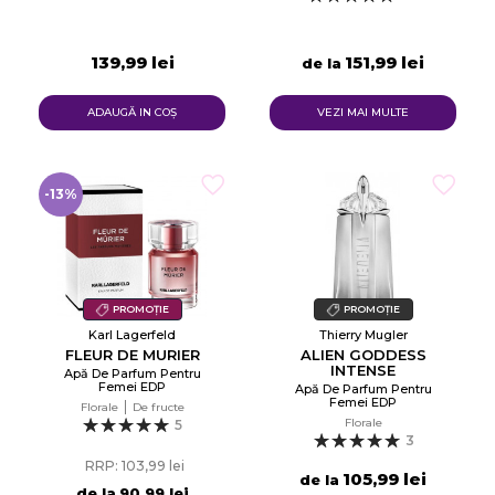
139,99 lei
151,99 lei
de la
ADAUGĂ IN COŞ
VEZI MAI MULTE
-13%
PROMOȚIE
PROMOȚIE
Karl Lagerfeld
Thierry Mugler
FLEUR DE MURIER
ALIEN GODDESS
INTENSE
Apă De Parfum Pentru
Femei EDP
Apă De Parfum Pentru
Femei EDP
Florale
De fructe
Florale
5
3
RRP: 103,99 lei
105,99 lei
de la
de la
90,99 lei