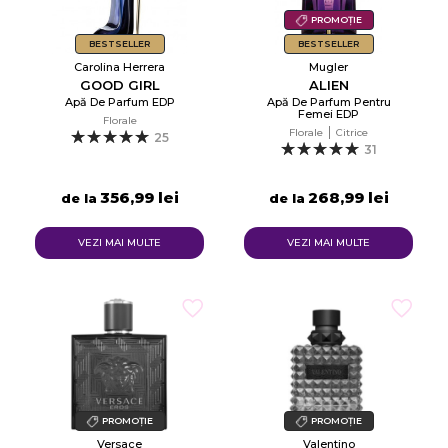
PROMOȚIE
BESTSELLER
BESTSELLER
Carolina Herrera
Mugler
GOOD GIRL
ALIEN
Apă De Parfum EDP
Apă De Parfum Pentru
Femei EDP
Florale
Florale
Citrice
25
31
356,99 lei
268,99 lei
de la
de la
VEZI MAI MULTE
VEZI MAI MULTE
PROMOȚIE
PROMOȚIE
Versace
Valentino