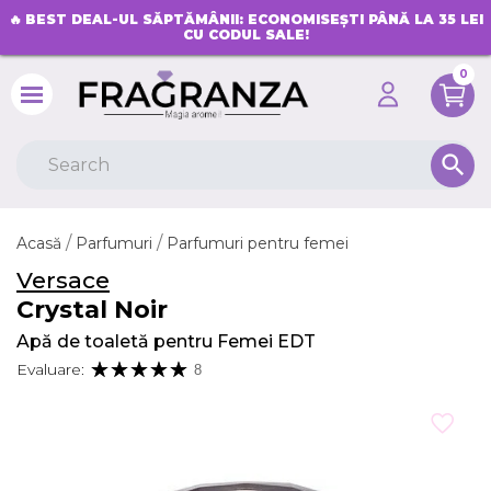
🔥
BEST DEAL-UL SĂPTĂMÂNII: ECONOMISEȘTI PÂNĂ LA 35 LEI
CU CODUL SALE!
0
search
Acasă
Parfumuri
Parfumuri pentru femei
Versace
Crystal Noir
Apă de toaletă pentru Femei EDT
Evaluare:
8