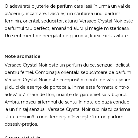
O adevărată bijuterie de parfum care lasă în urmă un văl de
plăcere și încântare. Dacă ești în căutarea unui parfum
feminin, oriental, seducător, atunci Versace Crystal Noir este
parfumul tău perfect, emanând alură și magie misterioasă.
Un sentiment de neegalat de glamour, lux și exclusivitate.
Note aromatice
Versace Crystal Noir este un parfum dulce, senzual, delicat
pentru femei. Combinația orientală seducătoare de parfum
Versace Crystal Noir este compusă din note de vârf ușoare
și dulci de esențe de portocală. Inima este formată dintr-o
adevărată mare de flori, nuanțe de gardenietisa si bujorul.
Ambra, moscul și lemnul de santal în nota de bază conduc
la un finisaj senzual. Versace Crystal Noir subliniază carisma
ultra-feminină a unei femei și o învelește într-un parfum
obsesiv-prețios.