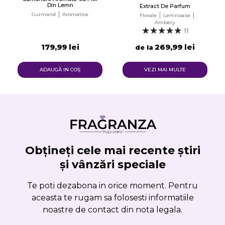
Din Lemn
Extract De Parfum
Gurmand
Aromatice
Florale
Lemnoase
Ambery
11
179,99 lei
269,99 lei
de la
ADAUGĂ IN COŞ
VEZI MAI MULTE
Obțineți cele mai recente știri
și vânzări speciale
Te poti dezabona in orice moment. Pentru
aceasta te rugam sa folosesti informatiile
noastre de contact din nota legala.