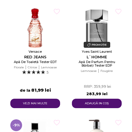
×
Creeaza o lista de dorinte
Numele listei de dorinte
PROMOȚIE
Versace
Yves Saint Laurent
Anuleaza
RED JEANS
L`HOMME
Apă De Toaletă Tester EDT
Apă De Parfum Pentru
Creeaza o lista de dorinte
Bărbați Tester EDP
Florale
Citrice
Lemnoase
Lemnoase
Fougère
5
RRP: 359,99 lei
81,99 lei
de la
283,99 lei
VEZI MAI MULTE
ADAUGĂ IN COŞ
-9%