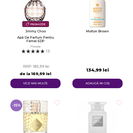
PROMOȚIE
Jimmy Choo
Molton Brown
Apă De Parfum Pentru
Femei EDP
Florale
13
RRP: 185,99 lei
134,99 lei
de la
169,99 lei
VEZI MAI MULTE
ADAUGĂ IN COŞ
-15%