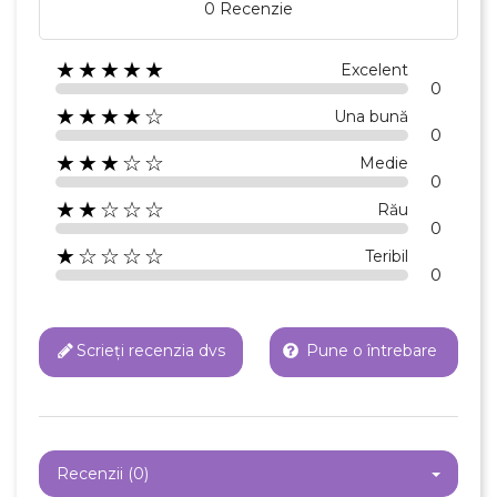
0 Recenzie
★★★★★
Excelent
0
★★★★☆
Una bună
0
★★★☆☆
Medie
0
★★☆☆☆
Rău
0
★☆☆☆☆
Teribil
0
Scrieți recenzia dvs
Pune o întrebare
Recenzii (0)