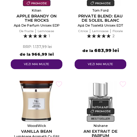
PROMOȚIE
PROMOȚIE
Kilian
Tom Ford
APPLE BRANDY ON
PRIVATE BLEND: EAU
THE ROCKS
DE SOLEIL BLANC
Apă De Parfum Unisex EDP
Apă De Toaletă Unisex EDT
De fructe
Lemnoase
Citrice
Lemnoase
Florale
1
2
RRP: 1.137,99 lei
683,99 lei
de la
de la
966,99 lei
VEZI MAI MULTE
VEZI MAI MULTE
PROMOȚIE
BESTSELLER
WoodWick
Nishane
VANILLA BEAN
ANI EXTRAIT DE
PARFUM
Lumânare Aromată Cu Fitil