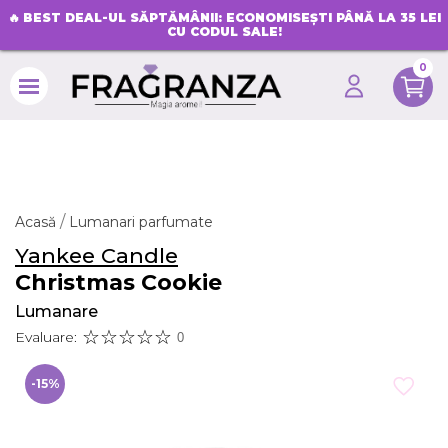
🔥
BEST DEAL-UL SĂPTĂMÂNII: ECONOMISEȘTI PÂNĂ LA 35 LEI
CU CODUL SALE!
0
search
Acasă
Lumanari parfumate
Yankee Candle
Christmas Cookie
Lumanare
Evaluare:
0
-15%