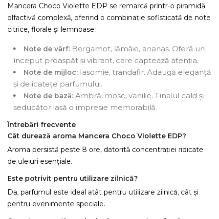
Mancera Choco Violette EDP se remarcă printr-o piramidă
olfactivă complexă, oferind o combinație sofisticată de note
citrice, florale și lemnoase:
Bergamot, lămâie, ananas. Oferă un
Note de vârf:
început proaspăt și vibrant, care captează atenția.
Iasomie, trandafir. Adaugă eleganță
Note de mijloc:
și delicatețe parfumului.
Ambră, mosc, vanilie. Finalul cald și
Note de bază:
seducător lasă o impresie memorabilă.
Întrebări frecvente
Cât durează aroma Mancera Choco Violette EDP?
Aroma persistă peste 8 ore, datorită concentrației ridicate
de uleiuri esențiale.
Este potrivit pentru utilizare zilnică?
Da, parfumul este ideal atât pentru utilizare zilnică, cât și
pentru evenimente speciale.