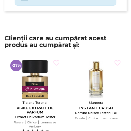
Clienții care au cumpărat acest
produs au cumpărat și:
-27%
PROMOȚIE
BESTSELLER
Tiziana Terenzi
Mancera
KIRKE EXTRAIT DE
INSTANT CRUSH
PARFUM
Parfum Unisex Tester EDP
Extract De Parfum Tester
Florale
Citrice
Lemnoase
Florale
Citrice
Lemnoase
Ambery