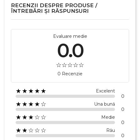
RECENZII DESPRE PRODUSE /
ÎNTREBĂRI ȘI RĂSPUNSURI
×
Creeaza o lista de dorinte
Evaluare medie
0.0
Numele listei de dorinte
0 Recenzie
Anuleaza
Creeaza o lista de dorinte
★★★★★
Excelent
0
★★★★☆
Una bună
0
★★★☆☆
Medie
0
★★☆☆☆
Rău
0