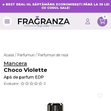
🔥
BEST DEAL-UL SĂPTĂMÂNII: ECONOMISEȘTI PÂNĂ LA 35 LEI
CU CODUL SALE!
0
search
Acasă
Parfumuri
Parfumuri de nișă
Mancera
Choco Violette
Apă de parfum EDP
Evaluare:
0