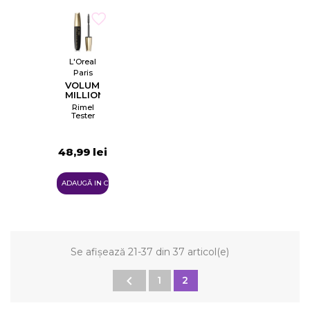
L'Oreal
Paris
VOLUME
MILLION
LASHES
Rimel
BALM
Tester
NOIR
BALM-
IN-
48,99 lei
MASCARA
ADAUGĂ IN COŞ
Se afișează 21-37 din 37 articol(e)

1
2