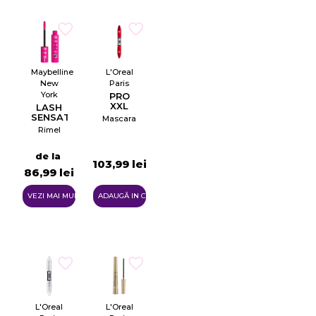
Maybelline
L'Oreal
New
Paris
York
PRO
XXL
LASH
LIFT
SENSATIONAL
Mascara
FIREWORK
Rimel
de la
103,99 lei
86,99 lei
VEZI MAI MULTE
ADAUGĂ IN COŞ
×
Creeaza o lista de dorinte
L'Oreal
L'Oreal