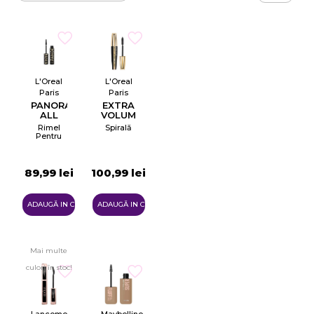
L'Oreal
L'Oreal
Paris
Paris
PANORAMA
EXTRA
ALL
VOLUME
NIGHT
COLLAGENE
Rimel
Spirală
MASCARA
MILLION
Pentru
LASHES
Volum
EXTRA
BLACK
89,99 lei
100,99 lei
C
ADAUGĂ IN COŞ
ADAUGĂ IN COŞ
Mai multe
culori în stoc!