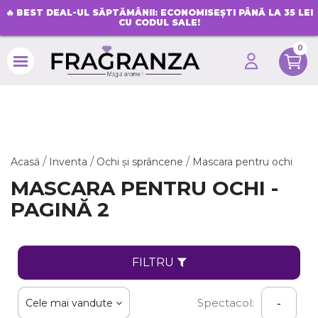
🔥
BEST DEAL-UL SĂPTĂMÂNII: ECONOMISEȘTI PÂNĂ LA 35 LEI
CU CODUL SALE!
0
search
Acasă
Inventa
Ochi și sprâncene
Mascara pentru ochi
MASCARA PENTRU OCHI -
PAGINĂ 2
FILTRU
Spectacol:
Cele mai vandute
-