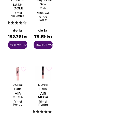
Lancome
Maybelline
New
LASH
IDOLE
York
MASCARA
MASCARA
Rimel
Volumizator
Super
Tester
Fluff Cu
8ml.
1
Efect
Voluminos
de la
de la
165,78 lei
76,99 lei
VEZI MAI MULTE
VEZI MAI MULTE
L'Oreal
L'Oreal
Paris
Paris
AIR
AIR
MEGA
MEGA
VOLUME
VOLUME
Rimel
Rimel
30H
Pentru
Pentru
Gene
Volum Și
Voluminoase
Longevitate
1