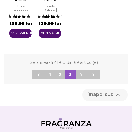
Tester
Tester
Citrice
Florale
EDT
EDT
Lemnoase
Citrice
Aromatice
Lemnoase
de la
de la
1
1
139,99 lei
139,99 lei
VEZI MAI MULTE
VEZI MAI MULTE
Se afișează 41-60 din 69 articol(e)


1
2
3
4

Înapoi sus