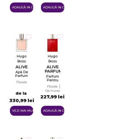
ADAUGĂ IN COŞ
ADAUGĂ IN COŞ
Hugo
Hugo
Boss
Boss
ALIVE
ALIVE
PARFUM
Apă De
Parfum
Parfum
EDP
Pentru
Florale
Femei
Florale
Tester
De fructe
EDP
de la
227,99 lei
330,99 lei
VEZI MAI MULTE
ADAUGĂ IN COŞ