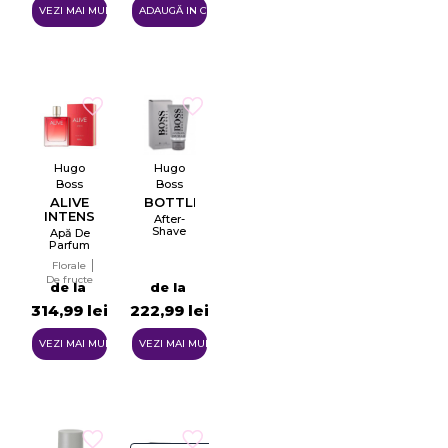
VEZI MAI MULTE
ADAUGĂ IN COŞ
Hugo
Hugo
Boss
Boss
ALIVE
BOTTLED
INTENSE
After-
Shave
Apă De
Parfum
Pentru
Florale
Femei
De fructe
EDP
de la
de la
314,99 lei
222,99 lei
VEZI MAI MULTE
VEZI MAI MULTE