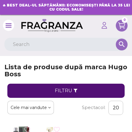
🔥
BEST DEAL-UL SĂPTĂMÂNII: ECONOMISEȘTI PÂNĂ LA 35 LEI
CU CODUL SALE!
0
search
Lista de produse după marca Hugo
Boss
FILTRU
Spectacol:
Cele mai vandute
20