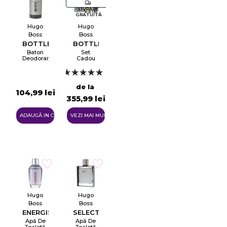
LIVRARE
GRATUITĂ
Hugo
Hugo
Boss
Boss
BOTTLED
BOTTLED
Baton
Set
Deodorant
Cadou
Pentru
Bărbați
2
de la
104,99 lei
355,99 lei
ADAUGĂ IN COŞ
VEZI MAI MULTE
Hugo
Hugo
Boss
Boss
ENERGISE
SELECTION
Apă De
Apă De
Toaletă
Toaletă