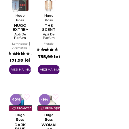
Hugo
Hugo
Boss
Boss
HUGO
THE
EXTREME
SCENT
Apă De
Apă De
Parfum
Parfum
EDP
Pentru
Lemnoase
Florale
Femei
Aromatice
EDP
de la
7
Citrice
de la
4
755,99 lei
171,99 lei
VEZI MAI MULTE
VEZI MAI MULTE
-10%
-9%
PROMOȚIE
PROMOȚIE
Hugo
Hugo
Boss
Boss
DARK
WOMAN
BLUE