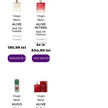
Hugo
Hugo
Boss
Boss
ALIVE
ALIVE
INTENSE
Apă De
Toaletă
Apă De
Tester
Parfum
Citrice
EDT
Pentru
Florale
Florale
Femei
De fructe
Tester
de la
EDP
190,99 lei
304,99 lei
ADAUGĂ IN COŞ
VEZI MAI MULTE
Hugo
Hugo
Boss
Boss
HUGO
ALIVE