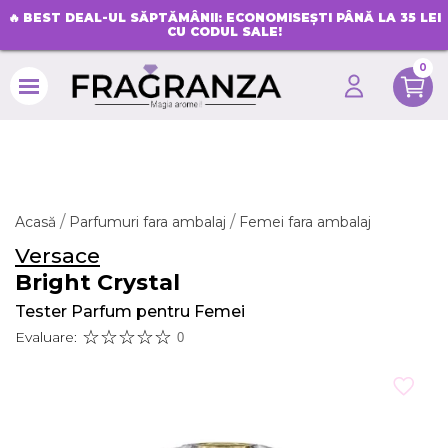
🔥
BEST DEAL-UL SĂPTĂMÂNII: ECONOMISEȘTI PÂNĂ LA 35 LEI
CU CODUL SALE!
0
search
Acasă
Parfumuri fara ambalaj
Femei fara ambalaj
Versace
Bright Crystal
Tester Parfum pentru Femei
Evaluare:
0