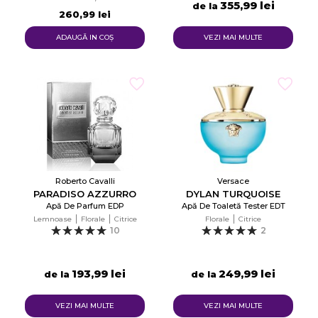
355,99 lei
de la
260,99 lei
ADAUGĂ IN COŞ
VEZI MAI MULTE
Roberto Cavalli
Versace
PARADISO AZZURRO
DYLAN TURQUOISE
Apă De Parfum EDP
Apă De Toaletă Tester EDT
Lemnoase
Florale
Citrice
Florale
Citrice
10
2
193,99 lei
249,99 lei
de la
de la
VEZI MAI MULTE
VEZI MAI MULTE