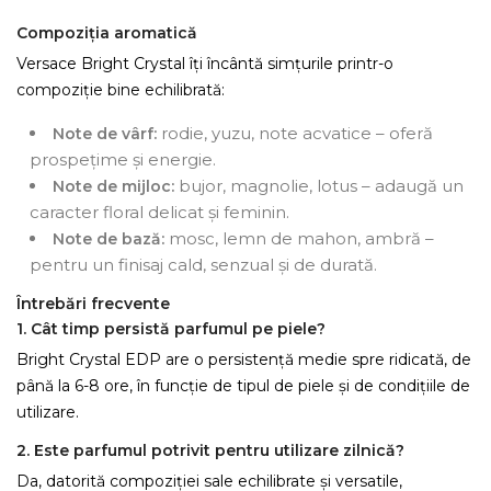
Compoziția aromatică
Versace Bright Crystal îți încântă simțurile printr-o
compoziție bine echilibrată:
rodie, yuzu, note acvatice – oferă
Note de vârf:
prospețime și energie.
bujor, magnolie, lotus – adaugă un
Note de mijloc:
caracter floral delicat și feminin.
mosc, lemn de mahon, ambră –
Note de bază:
pentru un finisaj cald, senzual și de durată.
Întrebări frecvente
1. Cât timp persistă parfumul pe piele?
Bright Crystal EDP are o persistență medie spre ridicată, de
până la 6-8 ore, în funcție de tipul de piele și de condițiile de
utilizare.
2. Este parfumul potrivit pentru utilizare zilnică?
Da, datorită compoziției sale echilibrate și versatile,