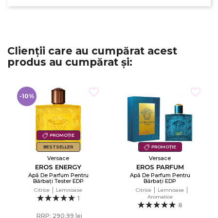
Clienții care au cumpărat acest
produs au cumpărat și:
-10%
PROMOȚIE
BESTSELLER
PROMOȚIE
Versace
Versace
EROS ENERGY
EROS PARFUM
Apă De Parfum Pentru
Apă De Parfum Pentru
Bărbați Tester EDP
Bărbați EDP
Citrice
Lemnoase
Citrice
Lemnoase
Aromatice
1
8
RRP: 290,99 lei