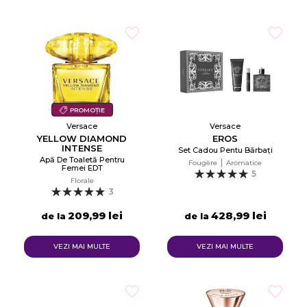
PROMOȚIE
Versace
Versace
YELLOW DIAMOND
EROS
INTENSE
Set Cadou Pentu Bărbați
Apă De Toaletă Pentru
Fougère
Aromatice
Femei EDT
5
Florale
3
209,99 lei
428,99 lei
de la
de la
VEZI MAI MULTE
VEZI MAI MULTE