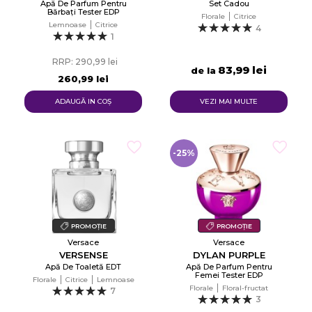
Apă De Parfum Pentru
Set Cadou
Bărbați Tester EDP
Florale
Citrice
Lemnoase
Citrice
4
1
RRP: 290,99 lei
83,99 lei
de la
260,99 lei
ADAUGĂ IN COŞ
VEZI MAI MULTE
-25%
PROMOȚIE
PROMOȚIE
Versace
Versace
VERSENSE
DYLAN PURPLE
Apă De Toaletă EDT
Apă De Parfum Pentru
Femei Tester EDP
Florale
Citrice
Lemnoase
Florale
Floral-fructat
7
3