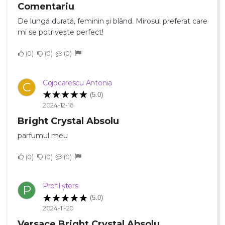
Comentariu
De lungă durată, feminin și blând. Mirosul preferat care
mi se potrivește perfect!
0
0
0
Cojocarescu Antonia
C
(5.0)
2024-12-16
Bright Crystal Absolu
parfumul meu
0
0
0
Profil șters
P
(5.0)
2024-11-20
Versace Bright Crystal Absolu