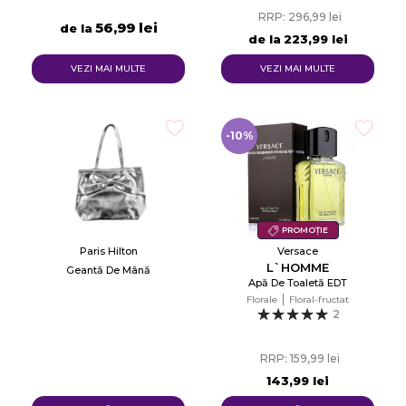
RRP: 296,99 lei
56,99 lei
de la
de la
223,99 lei
VEZI MAI MULTE
VEZI MAI MULTE
-10%
PROMOȚIE
Paris Hilton
Versace
L`HOMME
Geantă De Mână
Apă De Toaletă EDT
Florale
Floral-fructat
2
RRP: 159,99 lei
143,99 lei