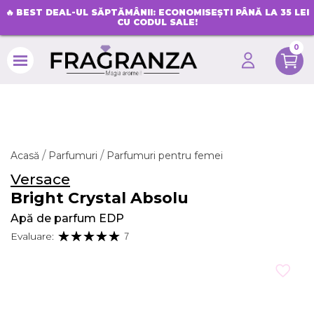
🔥
BEST DEAL-UL SĂPTĂMÂNII: ECONOMISEȘTI PÂNĂ LA 35 LEI
CU CODUL SALE!
0
search
Acasă
Parfumuri
Parfumuri pentru femei
Versace
Bright Crystal Absolu
Apă de parfum EDP
Evaluare:
7