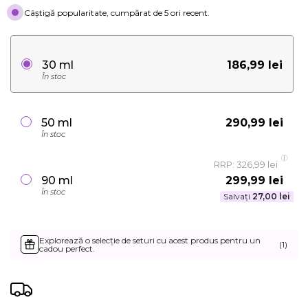
Câștigă popularitate, cumpărat de 5 ori recent.
186,99 lei
30 ml
În stoc
290,99 lei
50 ml
În stoc
RRP: 326,99 lei
299,99 lei
90 ml
În stoc
Salvați
27,00 lei
Explorează o selecție de seturi cu acest produs pentru un
(1)
cadou perfect.