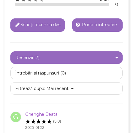
0
Scrieți recenzia dvs
Pune o întrebare
Recenzii (7)
Întrebări și răspunsuri (0)
Filtrează după:
Mai recent
Ghenghe Beata
G
(5.0)
2025-01-22