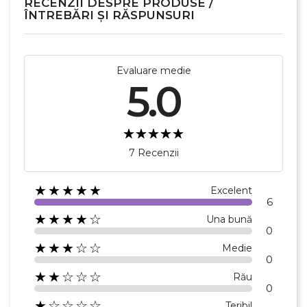
RECENZII DESPRE PRODUSE /
ÎNTREBĂRI ȘI RĂSPUNSURI
Evaluare medie
5.0
7 Recenzii
★★★★★
Excelent
6
★★★★☆
Una bună
0
★★★☆☆
Medie
0
★★☆☆☆
Rău
0
★☆☆☆☆
Teribil