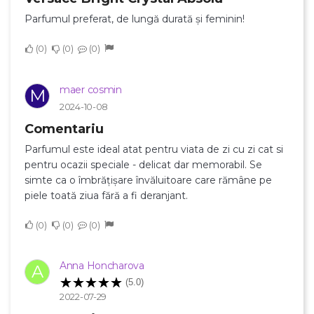
Parfumul preferat, de lungă durată și feminin!
×
Creeaza o lista de dorinte
0
0
0
Numele listei de dorinte
maer cosmin
M
2024-10-08
Comentariu
Anuleaza
Parfumul este ideal atat pentru viata de zi cu zi cat si
pentru ocazii speciale - delicat dar memorabil. Se
Creeaza o lista de dorinte
simte ca o îmbrățișare învăluitoare care rămâne pe
piele toată ziua fără a fi deranjant.
0
0
0
Anna Honcharova
A
(5.0)
2022-07-29