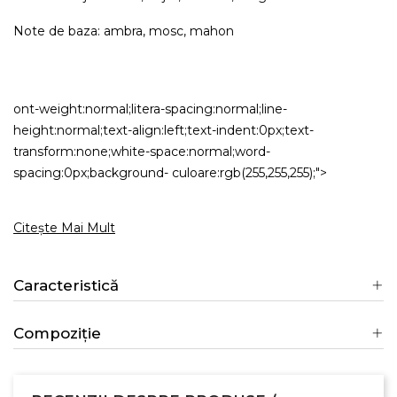
Note de baza: ambra, mosc, mahon
ont-weight:normal;litera-spacing:normal;line-
height:normal;text-align:left;text-indent:0px;text-
transform:none;white-space:normal;word-
spacing:0px;background- culoare:rgb(255,255,255);">
Citește Mai Mult
Caracteristică
Compoziție