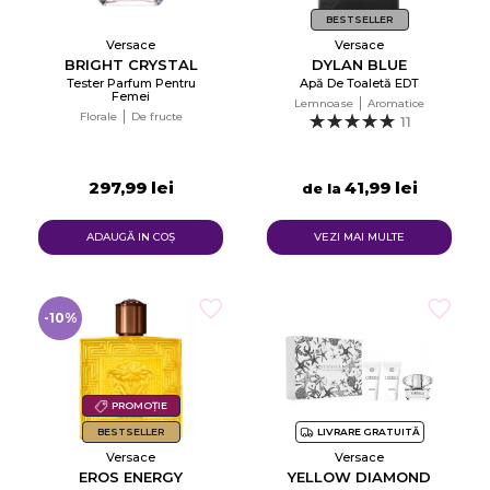
BESTSELLER
Versace
Versace
BRIGHT CRYSTAL
DYLAN BLUE
Tester Parfum Pentru
Apă De Toaletă EDT
Femei
Lemnoase
Aromatice
Florale
De fructe
11
297,99 lei
41,99 lei
de la
ADAUGĂ IN COŞ
VEZI MAI MULTE
-10%
PROMOȚIE
BESTSELLER
LIVRARE GRATUITĂ
Versace
Versace
EROS ENERGY
YELLOW DIAMOND