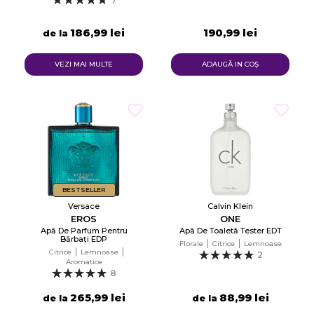
7
186,99 lei
190,99 lei
de la
VEZI MAI MULTE
ADAUGĂ IN COŞ
BESTSELLER
Versace
Calvin Klein
EROS
ONE
Apă De Parfum Pentru
Apă De Toaletă Tester EDT
Bărbați EDP
Florale
Citrice
Lemnoase
Citrice
Lemnoase
2
Aromatice
8
265,99 lei
88,99 lei
de la
de la