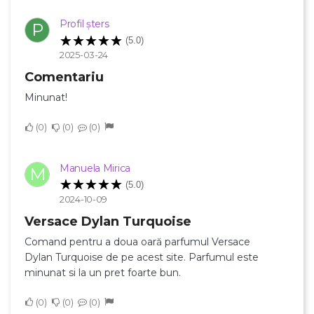
Profil șters
P
Numele listei de dorinte
(5.0)
2025-03-24
Comentariu
Minunat!
Anuleaza
0
0
0
Creeaza o lista de dorinte
Manuela Mirica
M
(5.0)
2024-10-09
Versace Dylan Turquoise
Comand pentru a doua oară parfumul Versace
Dylan Turquoise de pe acest site. Parfumul este
minunat si la un pret foarte bun.
0
0
0