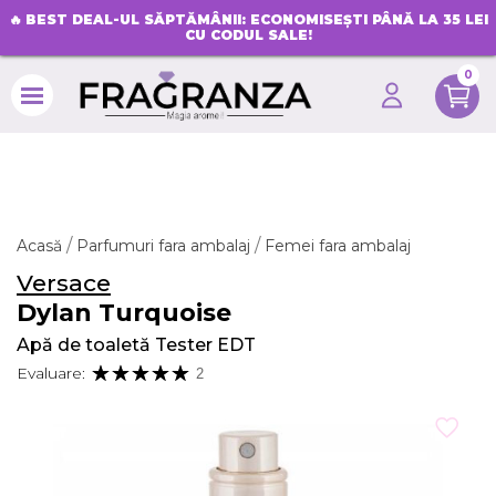
🔥
BEST DEAL-UL SĂPTĂMÂNII: ECONOMISEȘTI PÂNĂ LA 35 LEI
CU CODUL SALE!
0
search
Acasă
Parfumuri fara ambalaj
Femei fara ambalaj
Versace
Dylan Turquoise
Apă de toaletă Tester EDT
Evaluare:
2