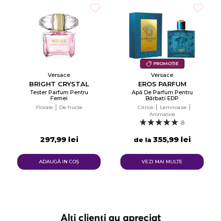
PROMOȚIE
Versace
Versace
BRIGHT CRYSTAL
EROS PARFUM
Tester Parfum Pentru
Apă De Parfum Pentru
Femei
Bărbați EDP
Florale
De fructe
Citrice
Lemnoase
Aromatice
8
297,99 lei
355,99 lei
de la
ADAUGĂ IN COŞ
VEZI MAI MULTE
Alți clienți au apreciat