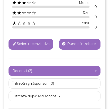
★★★☆☆
Medie
0
★★☆☆☆
Rău
0
★☆☆☆☆
Teribil
0
Scrieți recenzia dvs
Pune o întrebare
Recenzii (2)
Întrebări și răspunsuri (0)
Filtrează după:
Mai recent
×
Creeaza o lista de dorinte