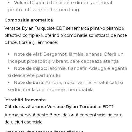
Disponibil în diferite dimensiuni, ideal
Volum:
pentru utilizare pe termen lung.
Compoziția aromatică
Versace Dylan Turquoise EDT se remarcă printr-o piramidă
olfactivă complexă, oferind o combinație sofisticată de note
citrice, florale și lemnoase:
Bergamot, lămâie, ananas. Oferă un
Note de vârf:
început proaspăt și vibrant, care captează atenția.
Iasomie, trandafir. Adaugă eleganță
Note de mijloc:
și delicatețe parfumului.
Ambră, mosc, vanilie. Finalul cald și
Note de bază:
seducător lasă o impresie memorabilă.
Întrebări frecvente
Cât durează aroma Versace Dylan Turquoise EDT?
Aroma persistă peste 8 ore, datorită concentrației ridicate
de uleiuri esențiale.