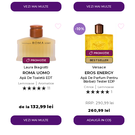
VEZI MAI MULTE
VEZI MAI MULTE
-10%
PROMOȚIE
PROMOȚIE
BESTSELLER
Laura Biagiotti
Versace
ROMA UOMO
EROS ENERGY
Apă De Toaletă EDT
Apă De Parfum Pentru
Bărbați Tester EDP
Lemnoase
Aromatice
Citrice
Lemnoase
11
1
RRP: 290,99 lei
132,99 lei
de la
260,99 lei
VEZI MAI MULTE
ADAUGĂ IN COŞ