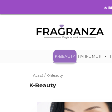
🔥
B
K-BEAUTY
PARFUMURI
T
Acasă
ㅤK-Beauty
K-Beauty