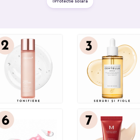
8
Protectie solara