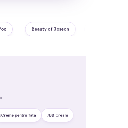
Beauty of Joseon
COSRX
Skin10
 o
6
Creme pentru fata
7
BB Cream