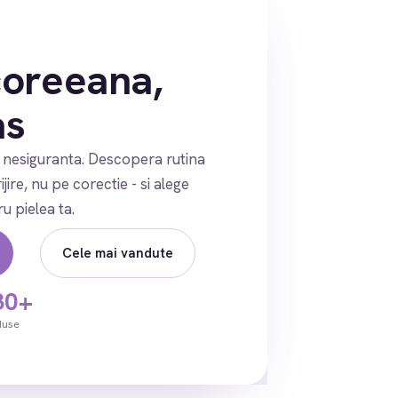
 coreeana,
as
a nesiguranta. Descopera rutina
ire, nu pe corectie - si alege
u pielea ta.
Cele mai vandute
30+
duse