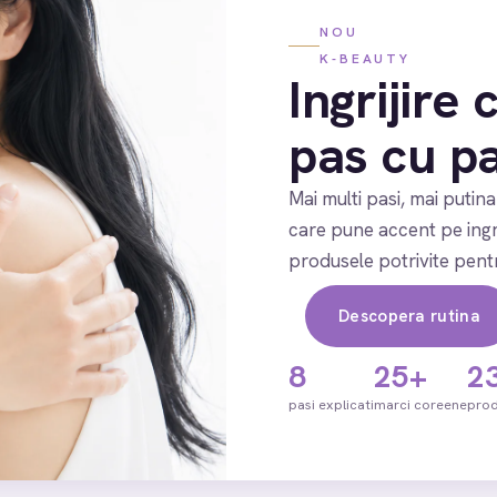
NOU
K-BEAUTY
Ingrijire
pas cu p
Mai multi pasi, mai putin
care pune accent pe ingrij
produsele potrivite pentr
Descopera rutina
8
25+
2
pasi explicati
marci coreene
pro