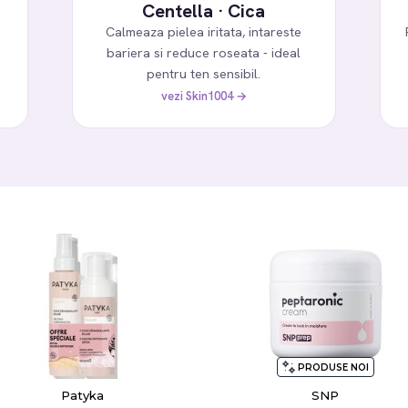
Centella · Cica
i
Calmeaza pielea iritata, intareste
bariera si reduce roseata - ideal
pentru ten sensibil.
vezi Skin1004 →
PRODUSE NOI
Patyka
SNP