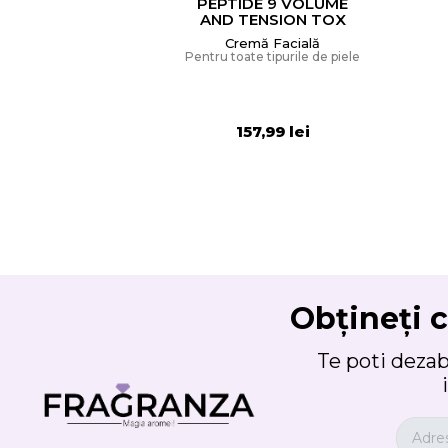
PEPTIDE 9 VOLUME
AND TENSION TOX
CREAM
Cremă Facială
Pentru toate tipurile de piele
157,99 lei
Obțineți c
Te poti deza