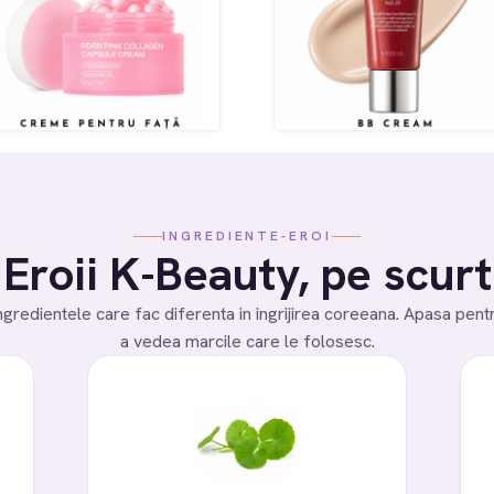
reeaza o lista de dorinte
e listei de dorinte
INGREDIENTE-EROI
Eroii K-Beauty, pe scurt
ngredientele care fac diferenta in ingrijirea coreeana. Apasa pent
a vedea marcile care le folosesc.
Anuleaza
Creeaza o lista de dorinte