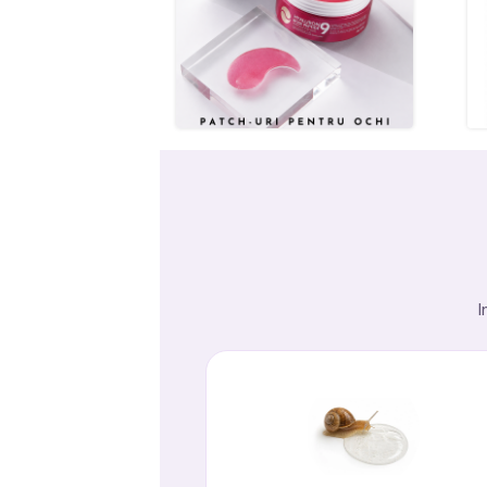
C
Numel
I