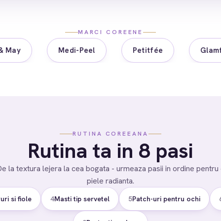
MARCI COREENE
Medi-Peel
Petitfée
Glamfox
RUTINA COREEANA
Rutina ta in 8 pasi
e la textura lejera la cea bogata - urmeaza pasii in ordine pentru
piele radianta.
uri si fiole
4
Masti tip servetel
5
Patch-uri pentru ochi