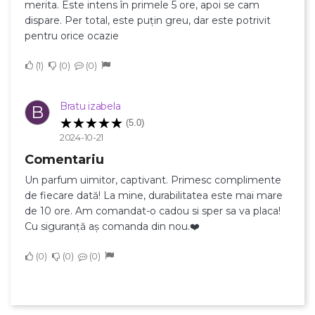
merita. Este intens în primele 5 ore, apoi se cam
dispare. Per total, este puțin greu, dar este potrivit
pentru orice ocazie
1
0
0
Bratu izabela
B
(5.0)
2024-10-21
Comentariu
Un parfum uimitor, captivant. Primesc complimente
de fiecare dată! La mine, durabilitatea este mai mare
de 10 ore. Am comandat-o cadou si sper sa va placa!
Cu siguranță aș comanda din nou.❤️
0
0
0