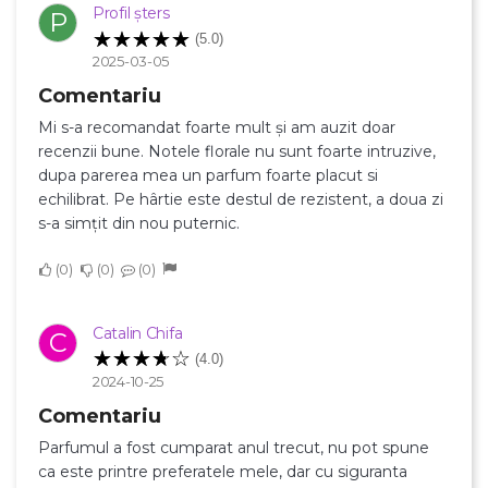
Profil șters
P
(5.0)
2025-03-05
Comentariu
Mi s-a recomandat foarte mult și am auzit doar
recenzii bune. Notele florale nu sunt foarte intruzive,
dupa parerea mea un parfum foarte placut si
echilibrat. Pe hârtie este destul de rezistent, a doua zi
s-a simțit din nou puternic.
0
0
0
Catalin Chifa
C
(4.0)
2024-10-25
Comentariu
Parfumul a fost cumparat anul trecut, nu pot spune
ca este printre preferatele mele, dar cu siguranta