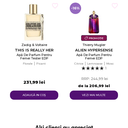
-16%
PROMOȚIE
Zadig & Voltaire
Thierry Mugler
THIS IS REALLY HER
ALIEN HYPERSENSE
Apă De Parfum Pentru
Apă De Parfum Pentru
Femei Tester EDP
Femei EDP
Florale
Picant
Citrice
Lemnoase
Mosc
1
RRP: 244,99 lei
231,99 lei
de la
206,99 lei
ADAUGĂ IN COŞ
VEZI MAI MULTE
Alți clienți au apreciat