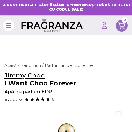
🔥
BEST DEAL-UL SĂPTĂMÂNII: ECONOMISEȘTI PÂNĂ LA 35 LEI
CU CODUL SALE!
0
search
Acasă
Parfumuri
Parfumuri pentru femei
Jimmy Choo
I Want Choo Forever
Apă de parfum EDP
Evaluare:
5