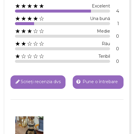
★★★★★
Excelent
4
★★★★☆
Una bună
1
★★★☆☆
Medie
0
★★☆☆☆
Rău
0
★☆☆☆☆
Teribil
0
Scrieți recenzia dvs
Pune o întrebare