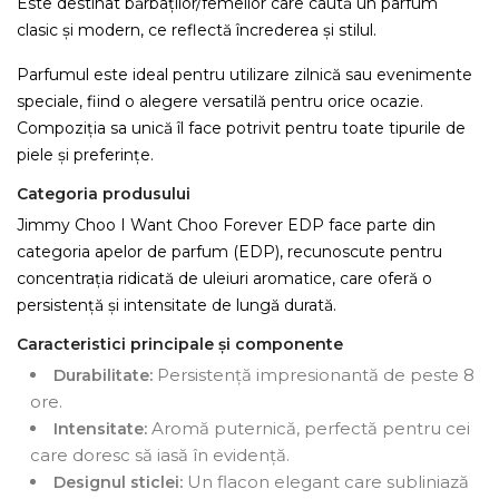
Este destinat bărbaților/femeilor care caută un parfum
clasic și modern, ce reflectă încrederea și stilul.
Parfumul este ideal pentru utilizare zilnică sau evenimente
speciale, fiind o alegere versatilă pentru orice ocazie.
Compoziția sa unică îl face potrivit pentru toate tipurile de
piele și preferințe.
Categoria produsului
Jimmy Choo I Want Choo Forever EDP face parte din
categoria apelor de parfum (EDP), recunoscute pentru
concentrația ridicată de uleiuri aromatice, care oferă o
persistență și intensitate de lungă durată.
Caracteristici principale și componente
Persistență impresionantă de peste 8
Durabilitate:
ore.
Aromă puternică, perfectă pentru cei
Intensitate:
care doresc să iasă în evidență.
Un flacon elegant care subliniază
Designul sticlei: