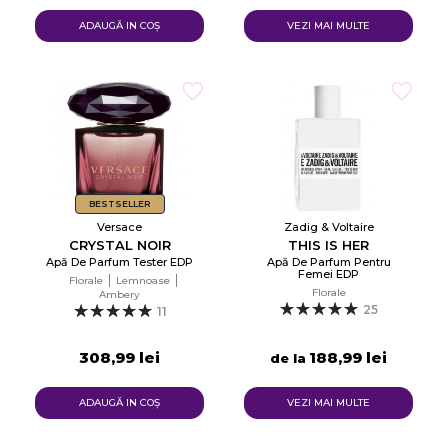
ADAUGĂ IN COŞ
VEZI MAI MULTE
BESTSELLER
Versace
Zadig & Voltaire
CRYSTAL NOIR
THIS IS HER
Apă De Parfum Tester EDP
Apă De Parfum Pentru
Femei EDP
Florale
Lemnoase
Florale
Ambery
25
11
308,99 lei
188,99 lei
de la
ADAUGĂ IN COŞ
VEZI MAI MULTE