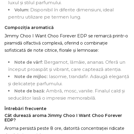
luxul și stilul parfumului.
Disponibil în diferite dimensiuni, ideal
Volum:
pentru utilizare pe termen lung.
Compoziția aromatică
Jimmy Choo I Want Choo Forever EDP se remarcă printr-o
piramidă olfactivă complexă, oferind o combinație
sofisticată de note citrice, florale și lemnoase:
Bergamot, lămâie, ananas. Oferă un
Note de vârf:
început proaspăt și vibrant, care captează atenția.
Iasomie, trandafir. Adaugă eleganță
Note de mijloc:
și delicatețe parfumului.
Ambră, mosc, vanilie. Finalul cald și
Note de bază:
seducător lasă o impresie memorabilă.
Întrebări frecvente
Cât durează aroma Jimmy Choo I Want Choo Forever
EDP?
Aroma persistă peste 8 ore, datorită concentrației ridicate