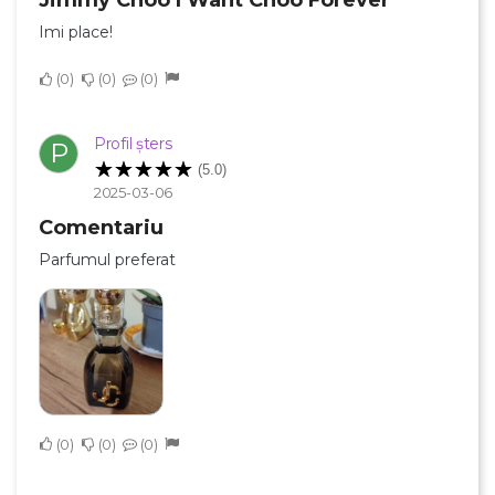
Jimmy Choo I Want Choo Forever
Imi place!
Numele listei de dorinte
0
0
0
Profil șters
P
Anuleaza
(5.0)
2025-03-06
Creeaza o lista de dorinte
Comentariu
Parfumul preferat
0
0
0