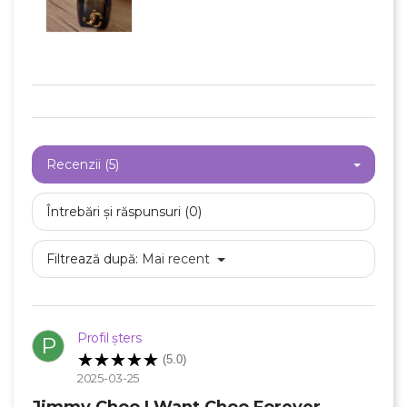
Recenzii (5)
Întrebări și răspunsuri (0)
Filtrează după:
Mai recent
Profil șters
P
(5.0)
2025-03-25
×
Creeaza o lista de dorinte