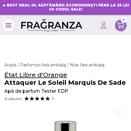
🔥
BEST DEAL-UL SĂPTĂMÂNII: ECONOMISEȘTI PÂNĂ LA 35 LEI
CU CODUL SALE!
0
search
Acasă
Parfumuri fara ambalaj
Nise fara ambalaj
État Libre d'Orange
Attaquer Le Soleil Marquis De Sade
Apă de parfum Tester EDP
Evaluare:
3