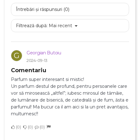
Întrebări și răspunsuri (0)
Filtrează după:
Mai recent
Georgian Butoiu
G
2024-09-13
Comentariu
Parfum super interesant si mistic!
Un parfum destul de profund, pentru persoanele care
vor să mirosească „altfel”; iubesc mirosul de tămâie,
de lumânare de biserică, de catedrală și de fum, ăsta e
parfumul! Ma bucur ca il am aici si la un pret avantajos,
multumesc!!
0
0
0