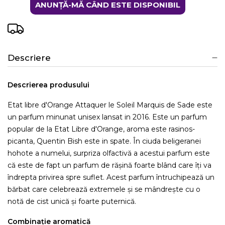
ANUNȚĂ-MĂ CÂND ESTE DISPONIBIL
Descriere
Descrierea produsului
Etat libre d'Orange Attaquer le Soleil Marquis de Sade este
un parfum minunat unisex lansat in 2016. Este un parfum
popular de la Etat Libre d'Orange, aroma este rasinos-
picanta, Quentin Bish este in spate. În ciuda beligeranei
hohote a numelui, surpriza olfactivă a acestui parfum este
că este de fapt un parfum de rășină foarte blând care îți va
îndrepta privirea spre suflet. Acest parfum întruchipează un
bărbat care celebrează extremele și se mândrește cu o
notă de cist unică și foarte puternică.
Combinație aromatică