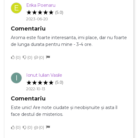
Erika Poenaru
E
(5.0)
2023-06-20
Comentariu
Aroma este foarte interesanta, imi place, dar nu foarte
de lunga durata pentru mine - 3-4 ore.
0
0
0
Ionut Iulian Vasile
I
(5.0)
2022-10-13
Comentariu
Este unic! Are note ciudate și neobișnuite și asta îl
face destul de misterios.
0
0
0