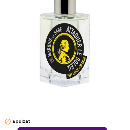

Epuizat