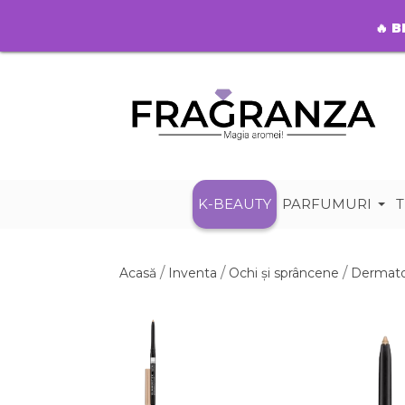
🔥
B
K-BEAUTY
PARFUMURI
T
Acasă
Inventa
Ochi și sprâncene
Dermato