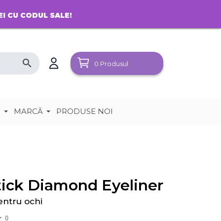
EI CU CODUL SALE!
search
0
Produsul
e
MARCĂ
PRODUSE NOI
ick Diamond Eyeliner
entru ochi
0