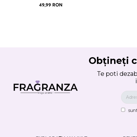
49,99 RON
Obțineți c
Te poti deza
sun