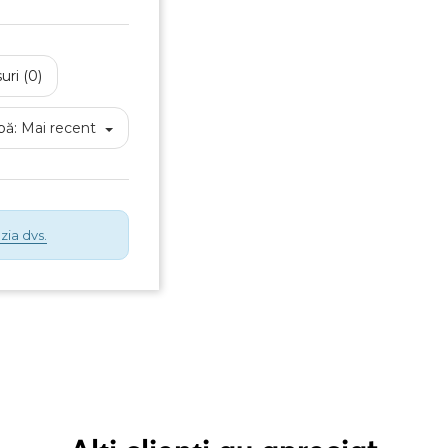
Anuleaza
Creeaza o lista de dorinte
uri (0)
pă:
Mai recent
zia dvs.