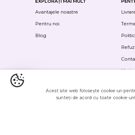
EXPLORAȚI MAI MULT
PENT
Avantajele noastre
Livrar
Pentru noi
Termen
Blog
Politi
Refuz
Conta
Harta 
Obțineți
5%
Acest site web folosește cookie-uri pentru
reducere
sunteți de acord cu toate cookie-uril