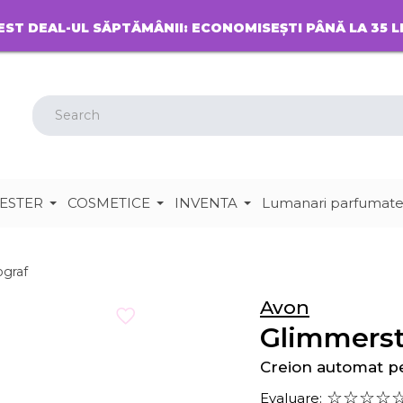
EST DEAL-UL SĂPTĂMÂNII: ECONOMISEȘTI PÂNĂ LA 35 L
ESTER
COSMETICE
INVENTA
Lumanari parfumat
graf
Avon
Glimmerst
Creion automat p
Evaluare: