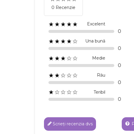
0 Recenzie
★★★★★
Excelent
0
★★★★☆
Una bună
0
★★★☆☆
Medie
0
★★☆☆☆
Rău
0
★☆☆☆☆
Teribil
C
0
Numel
Scrieți recenzia dvs
P