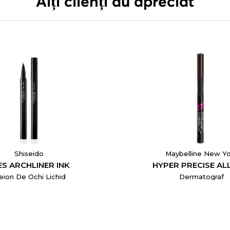
Alți clienți au apreciat
Shiseido
Maybelline New Yo
ES ARCHLINER INK
HYPER PRECISE AL
eion De Ochi Lichid
Dermatograf