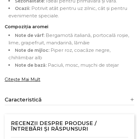
Ideal pentru primăvară și vară.
Sezonalitate:
Potrivit atât pentru uz zilnic, cât și pentru
Ocazii:
evenimente speciale.
Compoziția aromei
Bergamotă italiană, portocală roșie,
Note de vârf:
lime, grapefruit, mandarină, lămâie
Piper roz, coacăze negre,
Note de mijloc:
chihlimbar alb
Paciuli, mosc, mușchi de stejar
Note de bază:
Citește Mai Mult
Caracteristică
RECENZII DESPRE PRODUSE /
ÎNTREBĂRI ȘI RĂSPUNSURI