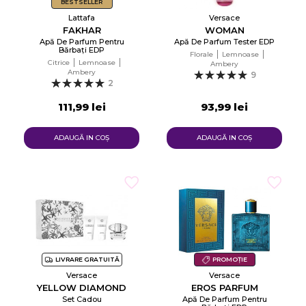
BESTSELLER
Lattafa
Versace
FAKHAR
WOMAN
Apă De Parfum Pentru
Apă De Parfum Tester EDP
Bărbați EDP
Florale
Lemnoase
Citrice
Lemnoase
Ambery
Ambery
9
2
111,99 lei
93,99 lei
ADAUGĂ IN COŞ
ADAUGĂ IN COŞ
LIVRARE GRATUITĂ
PROMOȚIE
Versace
Versace
YELLOW DIAMOND
EROS PARFUM
Set Cadou
Apă De Parfum Pentru