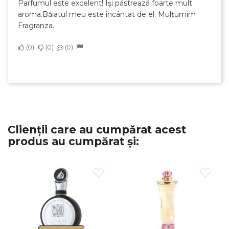
Parfumul este excelent! Își păstrează foarte mult
×
aroma.Băiatul meu este încântat de el. Mulțumim
Creeaza o lista de dorinte
Fragranza.
0
0
0
Numele listei de dorinte
Anuleaza
Creeaza o lista de dorinte
Clienții care au cumpărat acest
produs au cumpărat și: