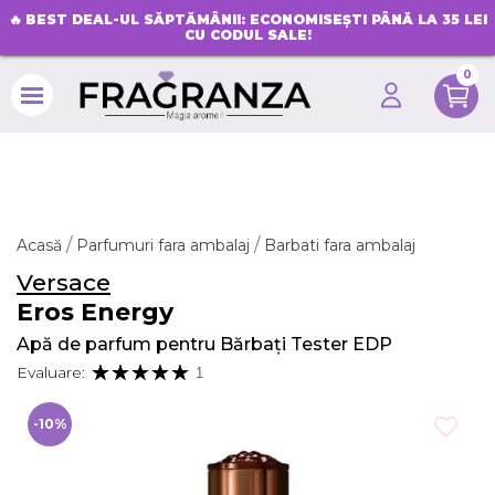
🔥
BEST DEAL-UL SĂPTĂMÂNII: ECONOMISEȘTI PÂNĂ LA 35 LEI
CU CODUL SALE!
0
search
Acasă
Parfumuri fara ambalaj
Barbati fara ambalaj
Versace
Eros Energy
Apă de parfum pentru Bărbați Tester EDP
Evaluare:
1
-10%