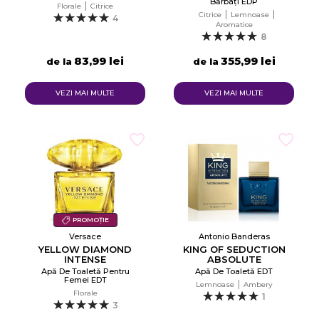
Bărbați EDP
Florale
Citrice
Citrice
Lemnoase
4
Aromatice
8
83,99 lei
355,99 lei
de la
de la
VEZI MAI MULTE
VEZI MAI MULTE
PROMOȚIE
Versace
Antonio Banderas
YELLOW DIAMOND
KING OF SEDUCTION
INTENSE
ABSOLUTE
Apă De Toaletă Pentru
Apă De Toaletă EDT
Femei EDT
Lemnoase
Ambery
Florale
1
3