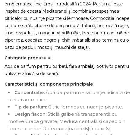
emblematica linie Eros, introdusă în 2024. Parfumul este
inspirat de coasta Mediteranei și combină prospețimea
citricelor cu nuanțe picante și lemnoase. Compoziția începe
cu note strălucitoare de bergamotă italiană, portocală roșie,
lime, grapefruit, mandarină și lămâie, trece printr-o inimă de
piper roz, coacăze negre și chihlimbar alb și se termină cu o
bază de paciuli, mosc și mușchi de stejar.
Categoria produsului
Apă de parfum pentru bărbați, fără ambalaj, potrivită pentru
utilizare zilnică și de seară.
Caracteristici și componente principale
Apă de parfum – saturație ridicată de
Concentrație:
uleiuri aromatice.
Citric-lemnos cu nuanțe picante.
Tip de parfum:
Sticlă galbenă transparentă cu
Design flacon:
motive Greca gravate, Medusa centrală și capac din
bronz. :contentReference[oaicite:6]{index=6}