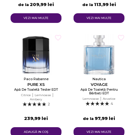
209,99 lei
113,99 lei
de la
de la
VEZI MAI MULTE
VEZI MAI MULTE
Paco Rabanne
Nautica
PURE XS
VOYAGE
Apă De Toaletă Tester EDT
Apă De Toaletă Pentru
Bărbați EDT
Citrice
Lemnoase
Lemnoase
Acvatice
Ambery
4
2
239,99 lei
97,99 lei
de la
ADAUGĂ IN COŞ
VEZI MAI MULTE