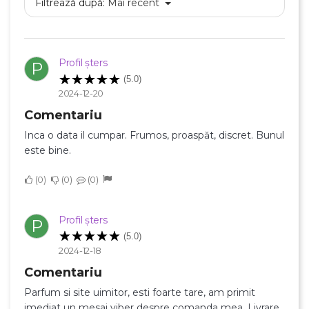
Filtrează după:
Mai recent
Profil șters
P
(5.0)
2024-12-20
Comentariu
Inca o data il cumpar. Frumos, proaspăt, discret. Bunul
este bine.
×
0
0
0
Creeaza o lista de dorinte
Profil șters
P
Numele listei de dorinte
(5.0)
2024-12-18
Comentariu
Parfum si site uimitor, esti foarte tare, am primit
Anuleaza
imediat un mesaj viber despre comanda mea. Livrare