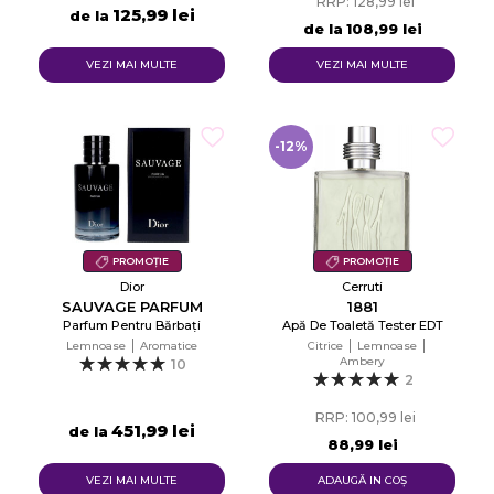
RRP: 128,99 lei
125,99 lei
de la
de la
108,99 lei
VEZI MAI MULTE
VEZI MAI MULTE
-12%
PROMOȚIE
PROMOȚIE
Dior
Cerruti
SAUVAGE PARFUM
1881
Parfum Pentru Bărbați
Apă De Toaletă Tester EDT
Lemnoase
Aromatice
Citrice
Lemnoase
Ambery
10
2
RRP: 100,99 lei
451,99 lei
de la
88,99 lei
VEZI MAI MULTE
ADAUGĂ IN COŞ