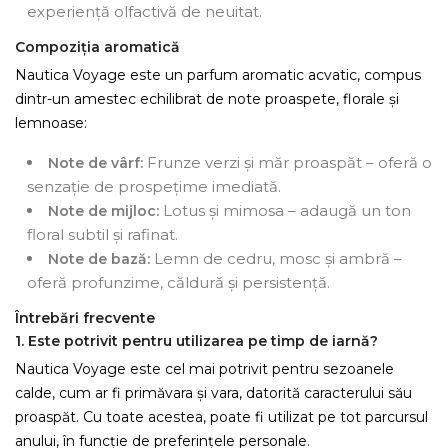
experiență olfactivă de neuitat.
Compoziția aromatică
Nautica Voyage este un parfum aromatic acvatic, compus
dintr-un amestec echilibrat de note proaspete, florale și
lemnoase:
Frunze verzi și măr proaspăt – oferă o
Note de vârf:
senzație de prospețime imediată.
Lotus și mimosa – adaugă un ton
Note de mijloc:
floral subtil și rafinat.
Lemn de cedru, mosc și ambră –
Note de bază:
oferă profunzime, căldură și persistență.
Întrebări frecvente
1. Este potrivit pentru utilizarea pe timp de iarnă?
Nautica Voyage este cel mai potrivit pentru sezoanele
calde, cum ar fi primăvara și vara, datorită caracterului său
proaspăt. Cu toate acestea, poate fi utilizat pe tot parcursul
anului, în funcție de preferințele personale.