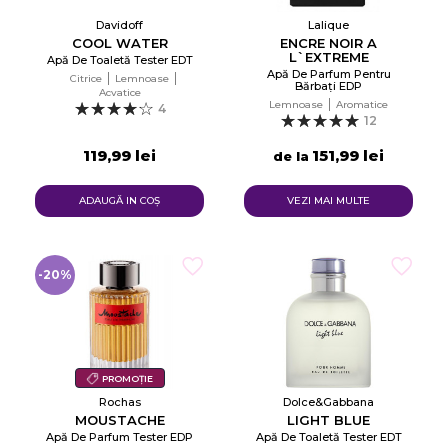
Davidoff
Lalique
COOL WATER
ENCRE NOIR A
L`EXTREME
Apă De Toaletă Tester EDT
Apă De Parfum Pentru
Citrice
Lemnoase
Bărbați EDP
Acvatice
Lemnoase
Aromatice
4
12
119,99 lei
151,99 lei
de la
ADAUGĂ IN COŞ
VEZI MAI MULTE
-20%
PROMOȚIE
Rochas
Dolce&Gabbana
MOUSTACHE
LIGHT BLUE
Apă De Parfum Tester EDP
Apă De Toaletă Tester EDT