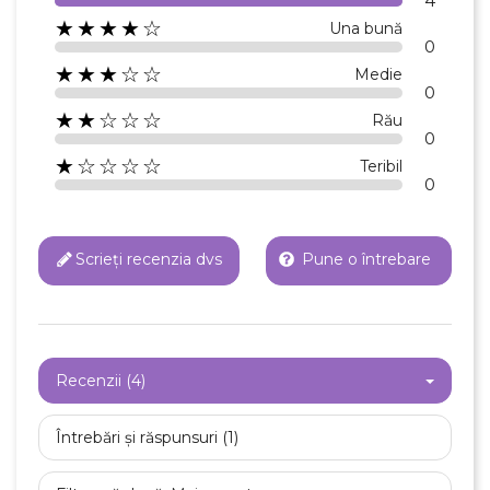
4
★★★★☆
Una bună
0
★★★☆☆
Medie
0
★★☆☆☆
Rău
0
★☆☆☆☆
Teribil
0
Scrieți recenzia dvs
Pune o întrebare
Recenzii (4)
Întrebări și răspunsuri (1)