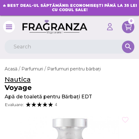
🔥
BEST DEAL-UL SĂPTĂMÂNII: ECONOMISEȘTI PÂNĂ LA 35 LEI
CU CODUL SALE!
0
search
Acasă
Parfumuri
Parfumuri pentru bărbați
Nautica
Voyage
Apă de toaletă pentru Bărbați EDT
Evaluare:
4