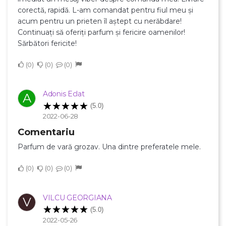
corectă, rapidă. L-am comandat pentru fiul meu și
Creeaza o lista de dorinte
acum pentru un prieten îl aștept cu nerăbdare!
Continuați să oferiți parfum și fericire oamenilor!
Sărbători fericite!
0
0
0
Adonis Eclat
A
(5.0)
2022-06-28
Comentariu
Parfum de vară grozav. Una dintre preferatele mele.
0
0
0
VILCU GEORGIANA
V
(5.0)
2022-05-26