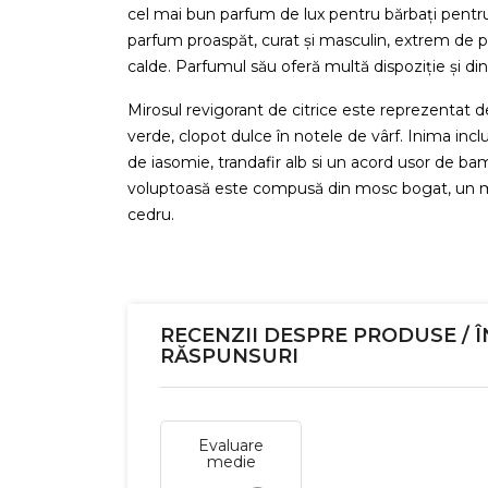
cel mai bun parfum de lux pentru bărbați pentr
parfum proaspăt, curat și masculin, extrem de po
calde. Parfumul său oferă multă dispoziție și din
Mirosul revigorant de citrice este reprezentat de
verde, clopot dulce în notele de vârf. Inima i
de iasomie, trandafir alb si un acord usor de 
voluptoasă este compusă din mosc bogat, un mi
cedru.
RECENZII DESPRE PRODUSE / Î
RĂSPUNSURI
Evaluare
medie