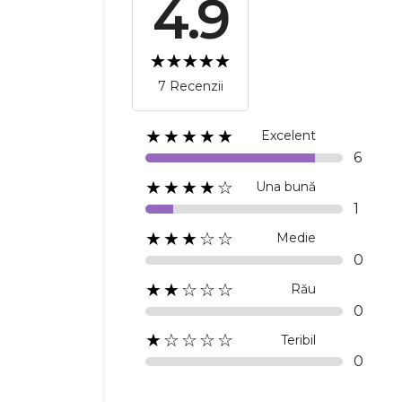
4.9
7 Recenzii
★★★★★
Excelent
6
★★★★☆
Una bună
1
★★★☆☆
Medie
0
★★☆☆☆
Rău
0
★☆☆☆☆
Teribil
0