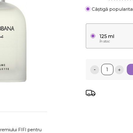
Câștigă popularita
125 ml
În stoc
remiului FIFI pentru