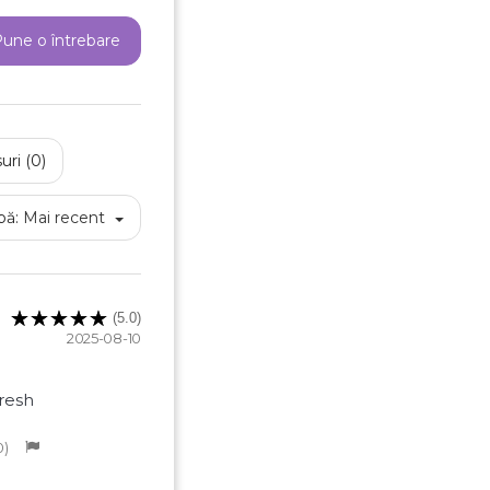
une o întrebare
uri (0)
pă:
Mai recent
(5.0)
2025-08-10
reeaza o lista de dorinte
resh
0
e listei de dorinte