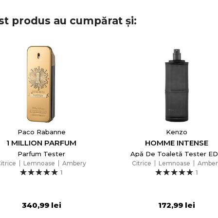
st produs au cumpărat și:
Paco Rabanne
Kenzo
1 MILLION PARFUM
HOMME INTENSE
Parfum Tester
Apă De Toaletă Tester E
itrice
Lemnoase
Ambery
Citrice
Lemnoase
Amber
1
1
340,99 lei
172,99 lei