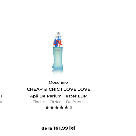
Moschino
CHEAP & CHIC I LOVE LOVE
DT
Apă De Parfum Tester EDP
y
Florale
Citrice
De fructe
5
161,99 lei
de la