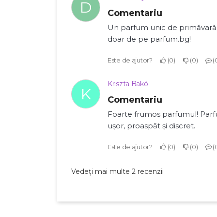
D
Comentariu
Un parfum unic de primăvar
doar de pe parfum.bg!
Este de ajutor?
0
0
Kriszta Bakó
K
Comentariu
Foarte frumos parfumul! Parf
ușor, proaspăt și discret.
Este de ajutor?
0
0
Vedeți mai multe 2 recenzii