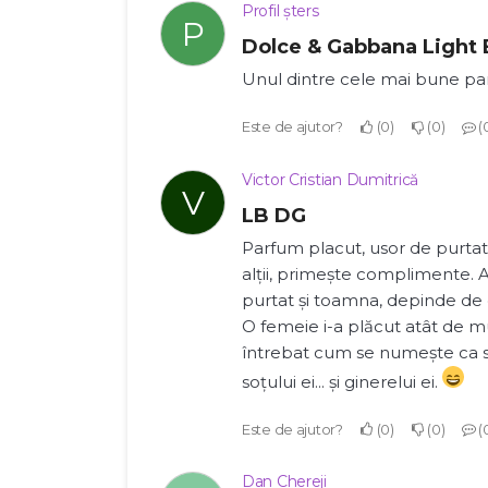
Profil șters
P
Dolce & Gabbana Light 
Unul dintre cele mai bune pa
Este de ajutor?
0
0
Victor Cristian Dumitrică
V
LB DG
Parfum placut, usor de purtat
alții, primește complimente. A
purtat și toamna, depinde de 
O femeie i-a plăcut atât de m
întrebat cum se numește ca 
soțului ei... și ginerelui ei.
Este de ajutor?
0
0
Dan Chereji