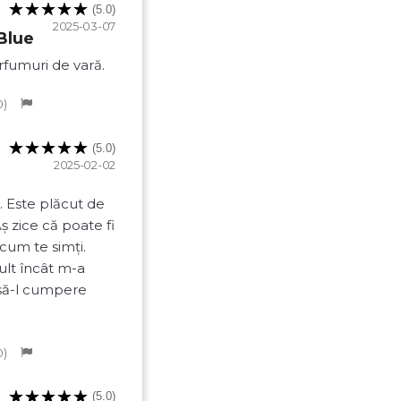
(5.0)
2025-03-07
Blue
rfumuri de vară.
Anuleaza
Creeaza o lista de dorinte
0
(5.0)
2025-02-02
. Este plăcut de
ș zice că poate fi
cum te simți.
ult încât m-a
să-l cumpere
0
(5.0)