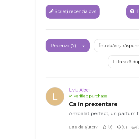
Scrieți recenzia dvs
P
Recenzii (7)
Întrebări și răspuns
Filtrează du
Liviu Albei
L
Verified purchase
Ca in prezentare
C
Ambalat perfect, un parfum f
Este de ajutor?
0
0
Numel