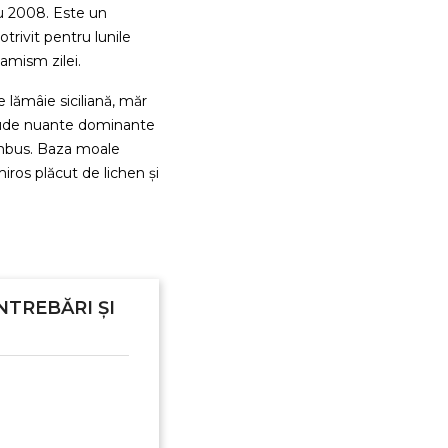
u 2008. Este un
trivit pentru lunile
amism zilei.
 lămâie siciliană, măr
nclude nuante dominante
bambus. Baza moale
ros plăcut de lichen și
NTREBĂRI ȘI