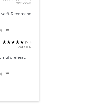
2021-05-13
ă-vară. Recomand
0
(5.0)
2019-11-17
umul preferat,
0