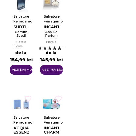
Salvatore
Salvatore
Ferragamo
Ferragamo
SUBTIL
INCANTO
Parfum
Apă De
Subtil
Parfum
Pentru
EDP
Florale
Florale
Bărbați
Floral-
1
fructat
de la
de la
154,99 lei
145,99 lei
VEZI MAI MULTE
VEZI MAI MULTE
Salvatore
Salvatore
Ferragamo
Ferragamo
ACQUA
INCANTO
ESSENZIALE
CHARMS