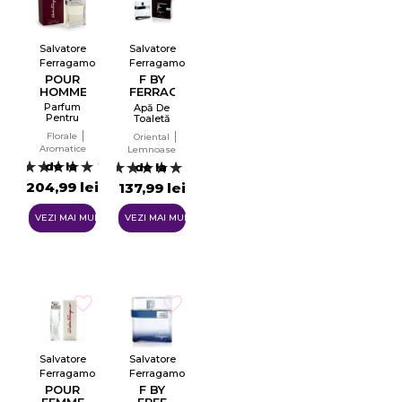
Salvatore
Salvatore
Ferragamo
Ferragamo
POUR
F BY
HOMME
FERRAGAMO
BLACK
Parfum
Apă De
Pentru
Toaletă
Bărbați
Pentru
Florale
Oriental
Bărbați
Aromatice
Lemnoase
EDT
de la
de la
1
3
204,99 lei
137,99 lei
VEZI MAI MULTE
VEZI MAI MULTE
Salvatore
Salvatore
Ferragamo
Ferragamo
POUR
F BY