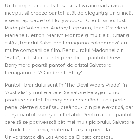
Unite împreună cu frații săi și câțiva ani mai târziu a
început să creeze pantofi atât de eleganți și unici încât
a servit aproape tot Hollywood-ul. Clienții săi au fost
Rudolph Valentino, Audrey Hepburn, Joan Crawford,
Marlene Dietrich, Marilyn Monroe și mulți alții. Chiar și
astăzi, brandul Salvatore Ferragamo colaborează cu
multe companii de film. Pentru rolul Madonnei din
"Evita", au fost create 14 perechi de pantofi. Drew
Barrymore poartă pantofi de cristal Salvatore
Ferragamo în "A Cinderella Story".
Pantofii brandului sunt în "The Devil Wears Prada", în
"Australia" și multe altele. Salvatore Feragamo nu
produce pantofi frumoși doar decorându-i cu perle,
pene, pietre și sidef sau creându-i din piele exotică, dar
acești pantofi sunt și confortabili. Pentru a face pantofi
care să se potrivească cât mai mult piciorului, Salvatore
a studiat anatomia, matematica și ingineria la
Universitatea din Los Angeles. El este creatorul