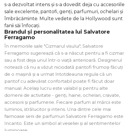
s-a dezvoltat intens și s-a dovedit deja cu accesoriile
sale excelente, pantofi, genți, parfumuri, ochelari și
îmbrăcăminte. Multe vedete de la Hollywood sunt
fanii săi înfocați.
Brandul și personalitatea lui Salvatore
Ferragamo
În memoriile sale "Cizmarul visului", Salvatore
Ferragamo sugerează că s-a născut pentru a fi cizmar
sau a fost deja unul într-o viață anterioară. Designerul
notează că nu a văzut niciodată pantofi frumoși făcuți
de o mașină și a urmat întotdeauna regula că un
pantof cu adevărat confortabil poate fi făcut doar
manual. Același lucru este valabil și pentru alte
domenii de activitate - genți, haine, ochelari, cravate,
accesorii și parfumerie. Fiecare parfum al mărcii este
luminos, strălucitor și intens. Una dintre cele mai
faimoase serii de parfumuri Salvatore Ferragamo este
Incanto. Este un simbol al veseliei și al sentimentelor
luminoase.