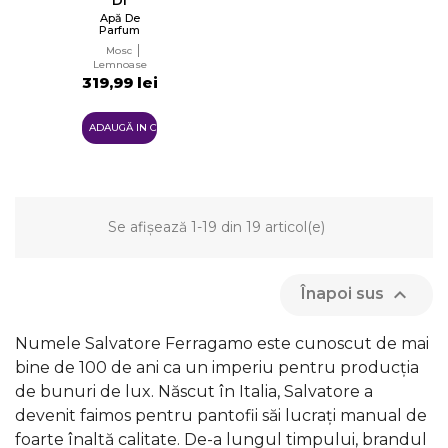
SETA
Apă De
Parfum
Unisex
Mosc
Tester
Lemnoase
EDP
319,99 lei
ADAUGĂ IN COŞ
Se afișează 1-19 din 19 articol(e)

Înapoi sus
Numele Salvatore Ferragamo este cunoscut de mai
bine de 100 de ani ca un imperiu pentru producția
de bunuri de lux. Născut în Italia, Salvatore a
devenit faimos pentru pantofii săi lucrați manual de
foarte înaltă calitate. De-a lungul timpului, brandul