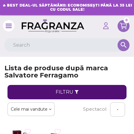
🔥
BEST DEAL-UL SĂPTĂMÂNII: ECONOMISEȘTI PÂNĂ LA 35 LEI
CU CODUL SALE!
0
search
Lista de produse după marca
Salvatore Ferragamo
FILTRU
Spectacol:
Cele mai vandute
-