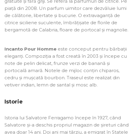
gratuite și fără griji. Se referă la parfumuri de citrice. Pe
piață din 2008. Un parfum uimitor care dezvăluie lumi
de călătorie, libertate și bucurie. O extravaganță de
citrice siciliene suculente, îmbrățișate de florile de
bergamotă de Calabria, floare de portocal și magnolie.
Incanto Pour Homme
este conceput pentru bărbații
eleganți. Compoziția a fost creată în 2003 și începe cu
note de pelin delicat, frunze verzi de banană și
portocală amară. Notele de mijloc conțin chiparos,
cedru și mușcată bourbon. Traseul este realizat din
vetiver indian, lemn de santal și mosc alb.
Istorie
Istoria lui Salvatore Ferragamo începe în 1927, când
Salvatore și-a deschis propriul magazin de șireturi când
avea doar 14 ani. Doi ani mai târziu, a emigrat în Statele