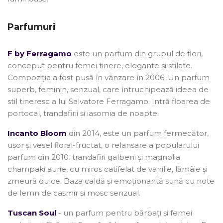
Parfumuri
F by Ferragamo
este un parfum din grupul de flori,
conceput pentru femei tinere, elegante și stilate.
Compoziția a fost pusă în vânzare în 2006. Un parfum
superb, feminin, senzual, care întruchipează ideea de
stil tineresc a lui Salvatore Ferragamo. Intră floarea de
portocal, trandafirii și iasomia de noapte.
Incanto Bloom
din 2014, este un parfum fermecător,
ușor și vesel floral-fructat, o relansare a popularului
parfum din 2010. trandafiri galbeni și magnolia
champaki aurie, cu miros catifelat de vanilie, lămâie și
zmeură dulce. Baza caldă și emoționantă sună cu note
de lemn de cașmir și mosc senzual.
Tuscan Soul
- un parfum pentru bărbați și femei