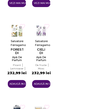
VEZI MAI MULTE
VEZI MAI MULTE
Salvatore
Salvatore
Ferragamo
Ferragamo
FORESTE
CIELI
DI
DI
SETA
SETA
Apă De
Apă De
Parfum
Parfum
Unisex
Unisex
Picant
De fructe
EDP
EDP
Lemnoase
Mosc
Verzi
232,99 lei
232,99 lei
Aromatice
ADAUGĂ IN COŞ
ADAUGĂ IN COŞ