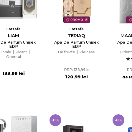
PROMOȚIE
Lattafa
Lattafa
LIAM
TERIAQ
MAA
 De Parfum Unisex
Apă De Parfum Unisex
Apă De
EDP
EDP
Florale
Picant
De fructe
Pieloase
Orient
Oriental
RRP: 138,99 lei
RR
133,99 lei
120,99 lei
de l
-11%
-8%