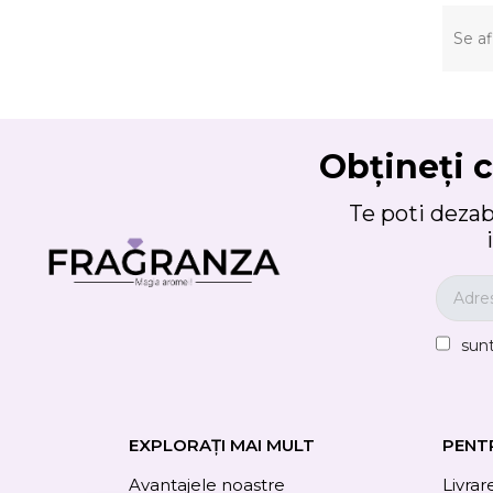
Se af
Obțineți c
Te poti deza
sun
EXPLORAȚI MAI MULT
PENT
Avantajele noastre
Livrar