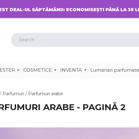
EST DEAL-UL SĂPTĂMÂNII: ECONOMISEȘTI PÂNĂ LA 35 L
ESTER
COSMETICE
INVENTA
Lumanari parfumat
Parfumuri
Parfumuri arabe
RFUMURI ARABE - PAGINĂ 2