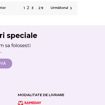
2

rior
Următorul
1
3
…
29
ri speciale
 sa folosesti
.
MODALITATE DE LIVRARE