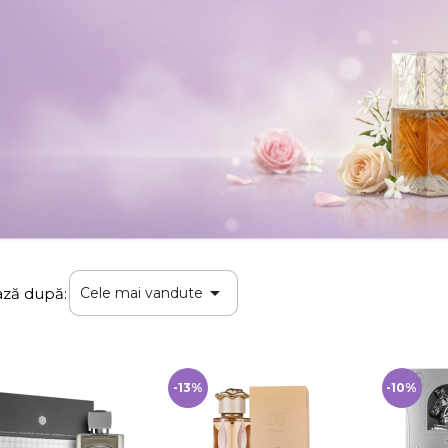

ează după:
Cele mai vandute
-13%
-10%