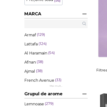
56
MARCA
129
Armaf
124
Lattafa
54
Al Haramain
38
Afnan
Filtr
38
Ajmal
33
French Avenue
Mai mult...
Grupul de arome
279
Lemnoase