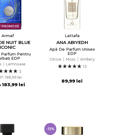
PROMOȚIE
Armaf
Lattafa
DE NUIT BLUE
ANA ABIYEDH
ICONIC
Apă De Parfum Unisex
EDP
 Parfum Pentru
rbați EDP
Citrice
Mosc
Ambery
e
Lemnoase
12
2
P: 198,99 lei
89,99 lei
183,99 lei
a
-11%
×