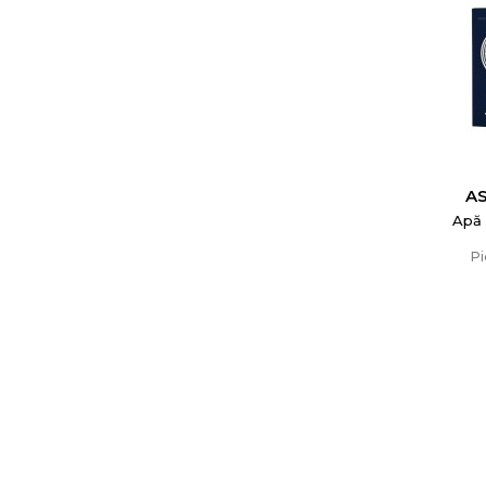
A
Apă 
Pi