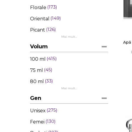
173
Florale
149
Oriental
126
Picant
Mai mult...
Apă
Volum
415
100 ml
45
75 ml
33
80 ml
Mai mult...
Gen
275
Unisex
130
Femei