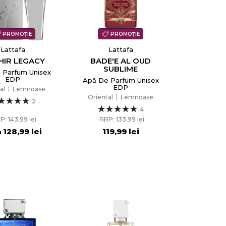
PROMOȚIE
PROMOȚIE
Lattafa
Lattafa
HIR LEGACY
BADE'E AL OUD
SUBLIME
 Parfum Unisex
EDP
Apă De Parfum Unisex
EDP
al
Lemnoase
Oriental
Lemnoase
2
4
P: 143,99 lei
RRP: 133,99 lei
128,99 lei
119,99 lei
a