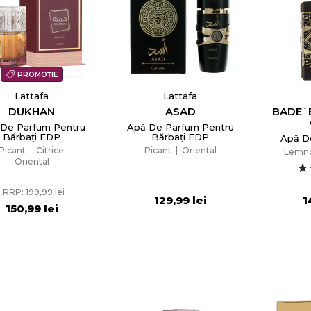
e listei de dorinte
PROMOȚIE
Lattafa
Lattafa
DUKHAN
ASAD
BADE`
Anuleaza
Creeaza o lista de dorinte
De Parfum Pentru
Apă De Parfum Pentru
Bărbați EDP
Bărbați EDP
Apă D
Picant
Citrice
Picant
Oriental
Lemn
Oriental
RRP: 199,99 lei
129,99 lei
1
150,99 lei