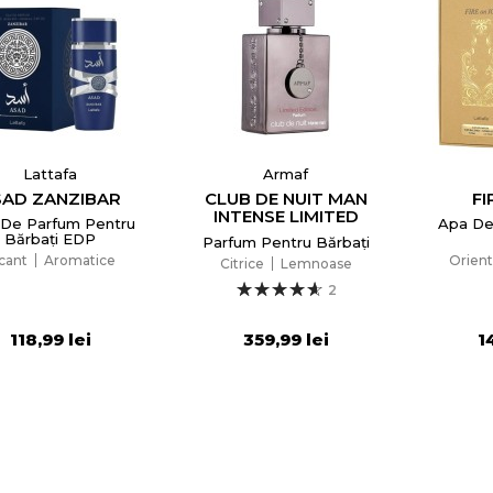
Lattafa
Armaf
SAD ZANZIBAR
CLUB DE NUIT MAN
FI
INTENSE LIMITED
De Parfum Pentru
Apa De
EDITION PARFUM
Bărbați EDP
Parfum Pentru Bărbați
2024
cant
Aromatice
Orient
Citrice
Lemnoase
2
118,99 lei
359,99 lei
1