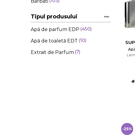
103
Barbati
Tipul produsului
450
Apă de parfum EDP
10
Apă de toaletă EDT
SUP
Ap
7
Extrait de Parfum
Lem
d
-25%
C