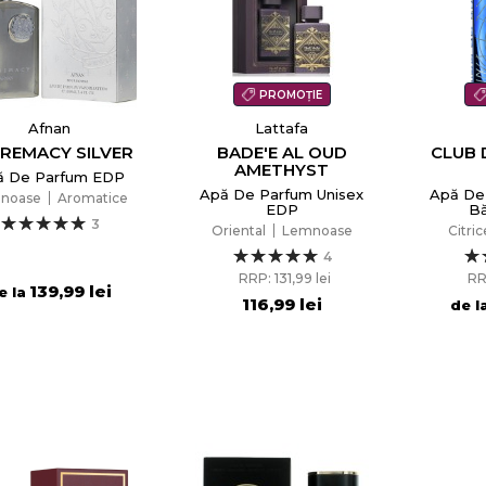
PROMOȚIE
Afnan
Lattafa
REMACY SILVER
BADE'E AL OUD
CLUB 
AMETHYST
ă De Parfum EDP
Apă De Parfum Unisex
Apă De
noase
Aromatice
EDP
Bă
3
Oriental
Lemnoase
Citric
4
RRP: 131,99 lei
RR
139,99 lei
e la
116,99 lei
de l
reeaza o lista de dorinte