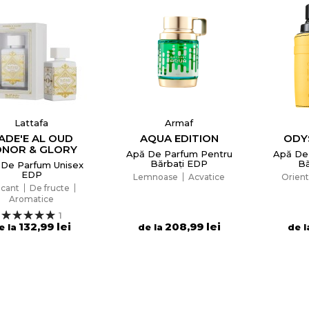
Lattafa
Armaf
ADE'E AL OUD
AQUA EDITION
ODY
NOR & GLORY
Apă De Parfum Pentru
Apă De
Bărbați EDP
Bă
 De Parfum Unisex
EDP
Lemnoase
Acvatice
Orient
icant
De fructe
Aromatice
1
132,99 lei
208,99 lei
e la
de la
de l