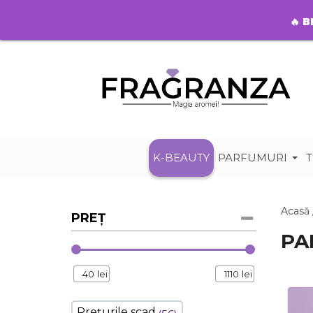
🔥
B
K-BEAUTY
PARFUMURI
T
Acasă
PREȚ
PA
40
lei
1110
lei
Prețurile scad