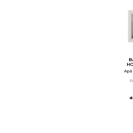
B
HO
Apă
P
d