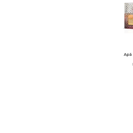
Numel
Apă 