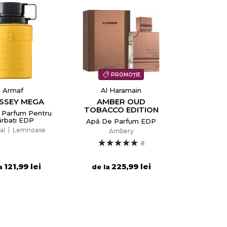
PROMOȚIE
Armaf
Al Haramain
SSEY MEGA
AMBER OUD
TOBACCO EDITION
 Parfum Pentru
rbați EDP
Apă De Parfum EDP
al
Lemnoase
Ambery
8
121,99 lei
225,99 lei
a
de la