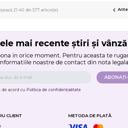

Ante
ișează 21-40 din 577 articol(e)
ele mai recente știri și vânză
bona in orice moment. Pentru aceasta te rugam
informatiile noastre de contact din nota legala
t de acord cu
Politica de confidențialitate
RU CLIENT
METODA DE PLATĂ
e