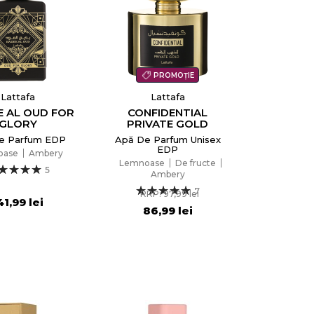
PROMOȚIE
Lattafa
Lattafa
E AL OUD FOR
CONFIDENTIAL
GLORY
PRIVATE GOLD
e Parfum EDP
Apă De Parfum Unisex
EDP
oase
Ambery
Lemnoase
De fructe
5
Ambery
7
RRP: 97,99 lei
41,99 lei
86,99 lei