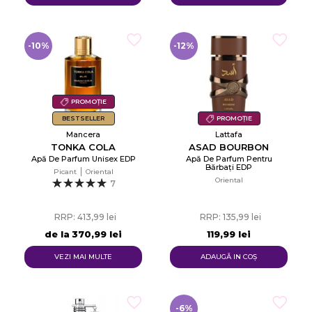
-10%
-12%
PROMOȚIE
BESTSELLER
PROMOȚIE
Mancera
Lattafa
TONKA COLA
ASAD BOURBON
Apă De Parfum Unisex EDP
Apă De Parfum Pentru
Bărbați EDP
Picant
Oriental
Oriental
7
RRP: 413,99 lei
RRP: 135,99 lei
de la
370,99 lei
119,99 lei
VEZI MAI MULTE
ADAUGĂ IN COŞ
-6%