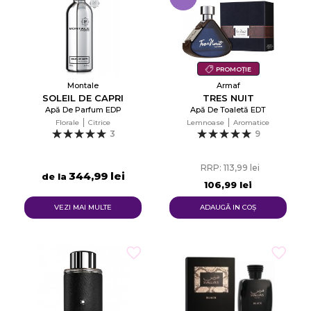
PROMOȚIE
Montale
Armaf
SOLEIL DE CAPRI
TRES NUIT
Apă De Parfum EDP
Apă De Toaletă EDT
Florale
Citrice
Lemnoase
Aromatice
3
9
RRP: 113,99 lei
344,99 lei
de la
106,99 lei
VEZI MAI MULTE
ADAUGĂ IN COŞ