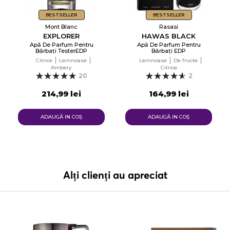
BESTSELLER
BESTSELLER
Mont Blanc
Rasasi
EXPLORER
HAWAS BLACK
Apă De Parfum Pentru
Apă De Parfum Pentru
Bărbați TesterEDP
Bărbați EDP
Citrice
Lemnoase
Lemnoase
De fructe
Ambery
Citrice
20
2
214,99 lei
164,99 lei
ADAUGĂ IN COŞ
ADAUGĂ IN COŞ
Alți clienți au apreciat