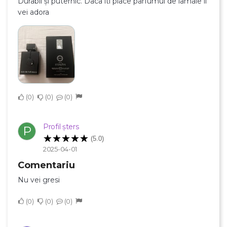
Durabil și puternic. Daca iti place parfumul de lamaie il
vei adora
×
Creeaza o lista de dorinte
0
0
0
Numele listei de dorinte
Profil șters
P
(5.0)
2025-04-01
Anuleaza
Comentariu
Nu vei gresi
Creeaza o lista de dorinte
0
0
0