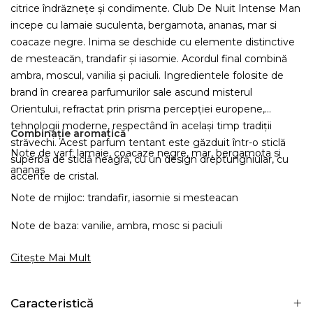
citrice îndrăznețe și condimente. Club De Nuit Intense Man
incepe cu lamaie suculenta, bergamota, ananas, mar si
coacaze negre. Inima se deschide cu elemente distinctive
de mesteacăn, trandafir și iasomie. Acordul final combină
ambra, moscul, vanilia și paciuli. Ingredientele folosite de
brand în crearea parfumurilor sale ascund misterul
Orientului, refractat prin prisma percepției europene,
tehnologii moderne, respectând în același timp tradiții
Combinație aromatică
străvechi. Acest parfum tentant este găzduit într-o sticlă
Note de varf: lamaie, coacaze negre, mar, bergamota si
superbă de sticlă neagră, cu un design dreptunghiular, cu
ananas
accente de cristal.
Note de mijloc: trandafir, iasomie si mesteacan
Note de baza: vanilie, ambra, mosc si paciuli
Citește Mai Mult
Caracteristică