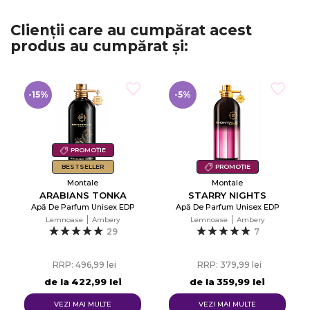
Clienții care au cumpărat acest
produs au cumpărat și:
-15%
-5%
PROMOȚIE
BESTSELLER
PROMOȚIE
Montale
Montale
ARABIANS TONKA
STARRY NIGHTS
Apă De Parfum Unisex EDP
Apă De Parfum Unisex EDP
Lemnoase
Ambery
Lemnoase
Ambery
29
7
RRP: 496,99 lei
RRP: 379,99 lei
de la
422,99 lei
de la
359,99 lei
VEZI MAI MULTE
VEZI MAI MULTE