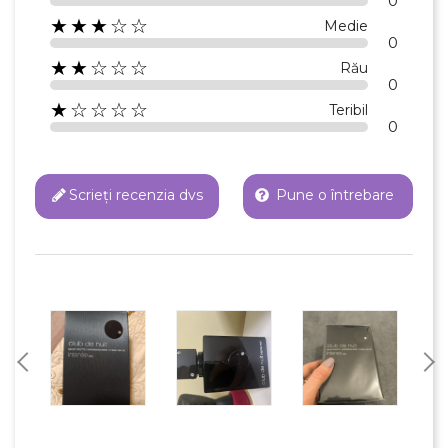
0
★★★☆☆
Medie
0
★★☆☆☆
Rău
0
★☆☆☆☆
Teribil
0
Scrieți recenzia dvs
Pune o întrebare