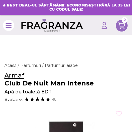
🔥
BEST DEAL-UL SĂPTĂMÂNII: ECONOMISEȘTI PÂNĂ LA 35 LEI
CU CODUL SALE!
0
search
Acasă
Parfumuri
Parfumuri arabe
Armaf
Club De Nuit Man Intense
Apă de toaletă EDT
Evaluare:
40