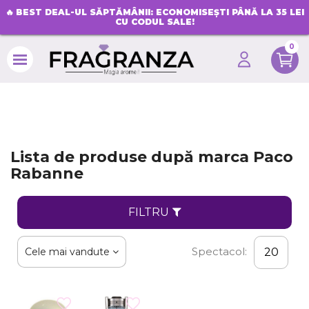
🔥
BEST DEAL-UL SĂPTĂMÂNII: ECONOMISEȘTI PÂNĂ LA 35 LEI
CU CODUL SALE!
0
search
Lista de produse după marca Paco
Rabanne
FILTRU
Spectacol:
Cele mai vandute
20