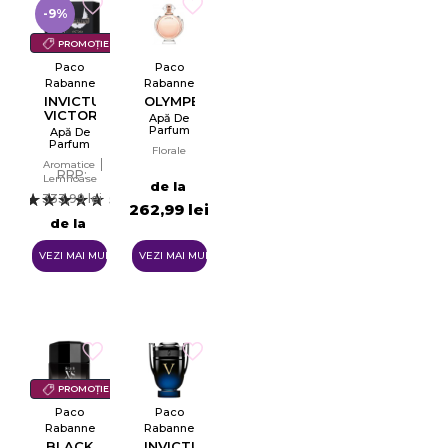
-9%
PROMOȚIE
Paco
Paco
Rabanne
Rabanne
INVICTUS
OLYMPEA
VICTORY
Apă De
Parfum
Apă De
Pentru
Parfum
Florale
Femei
EDP
Aromatice
EDP
RRP:
Lemnoase
de la
333,99 lei
5
262,99 lei
de la
303,99 lei
VEZI MAI MULTE
VEZI MAI MULTE
PROMOȚIE
Paco
Paco
Rabanne
Rabanne
BLACK
INVICTUS