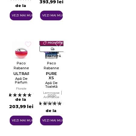
393,99 lei
de la
248,99 lei
VEZI MAI MULTE
VEZI MAI MULTE
PROMOȚIE
-15%
LIVRARE
GRATUITĂ
Paco
Paco
Rabanne
Rabanne
ULTRARED
PURE
XS
Apă De
Parfum
Apă De
EDP
Toaletă
Florale
EDT
Lemnoase
1
RRP:
Aromatice
de la
338,99 lei
4
203,99 lei
de la
288,00 lei
VEZI MAI MULTE
VEZI MAI MULTE