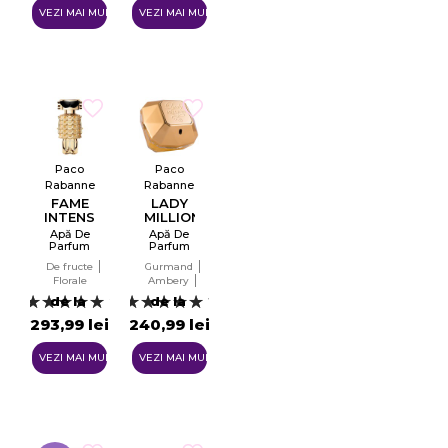
289,99 lei
VEZI MAI MULTE
VEZI MAI MULTE
Paco
Paco
Rabanne
Rabanne
FAME
LADY
INTENSE
MILLION
Apă De
Apă De
Parfum
Parfum
Pentru
Pentru
De fructe
Gurmand
Femei
Femei
Florale
Ambery
EDP
EDP
Florale
de la
de la
2
12
Lemnoase
293,99 lei
240,99 lei
VEZI MAI MULTE
VEZI MAI MULTE