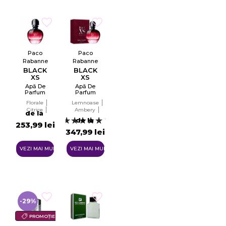
Paco
Paco
Rabanne
Rabanne
BLACK
BLACK
XS
XS
2018
2018
Apă De
Apă De
Parfum
Parfum
Tester
EDP
Florale
Lemnoase
EDP
Citrice
Ambery
de la
Lemnoase
Florale
de la
1
253,99 lei
Ambery
347,99 lei
VEZI MAI MULTE
VEZI MAI MULTE
-29%
PROMOȚIE