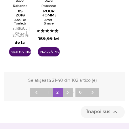
Paco
Paco
Rabanne
Rabanne
XS
POUR
2018
HOMME
Apă De
After-
Toaletă
Shave
Tester
RRP:
Aromatice
EDT
1
Citrice
274,99 lei
Lemnoase
159,99 lei
de la
193,99 lei
VEZI MAI MULTE
ADAUGĂ IN COŞ
Se afișează 21-40 din 102 articol(e)
…


1
2
3
6

Înapoi sus