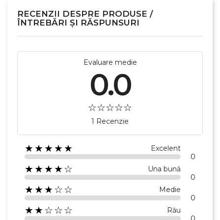
Numele listei de dorinte
RECENZII DESPRE PRODUSE /
ÎNTREBĂRI ȘI RĂSPUNSURI
Anuleaza
Evaluare medie
Creeaza o lista de dorinte
0.0
1 Recenzie
★★★★★
Excelent
0
★★★★☆
Una bună
0
★★★☆☆
Medie
0
★★☆☆☆
Rău
0