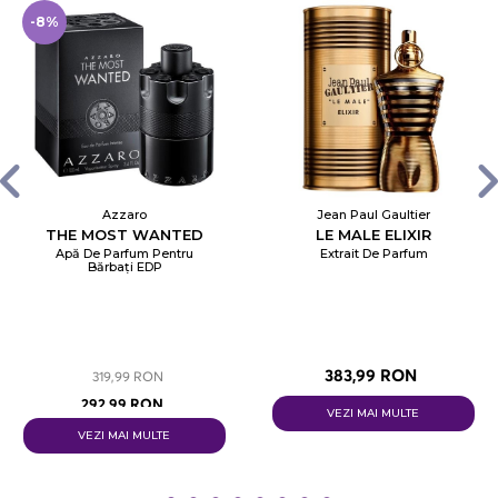
-8%
Azzaro
Jean Paul Gaultier
THE MOST WANTED
LE MALE ELIXIR
Apă De Parfum Pentru
Extrait De Parfum
Bărbați EDP
383,99 RON
319,99 RON
292,99 RON
VEZI MAI MULTE
VEZI MAI MULTE