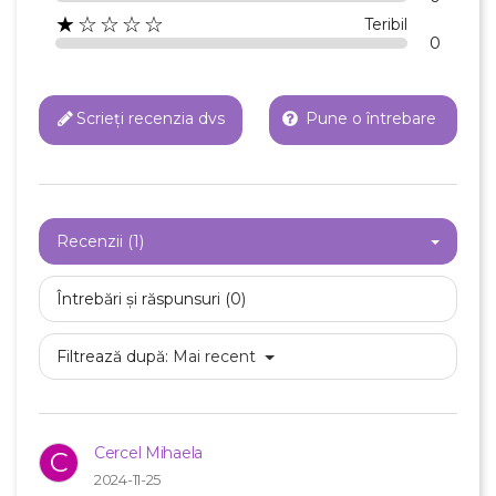
★☆☆☆☆
Teribil
0
Scrieți recenzia dvs
Pune o întrebare
Recenzii (1)
Întrebări și răspunsuri (0)
Filtrează după:
Mai recent
Cercel Mihaela
C
2024-11-25