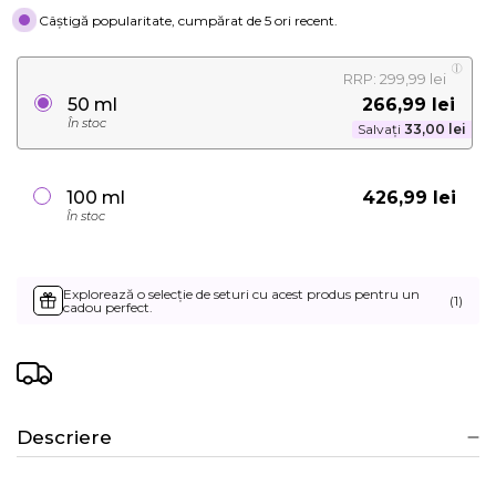
Câștigă popularitate, cumpărat de 5 ori recent.
RRP: 299,99 lei
266,99 lei
50 ml
În stoc
Salvați
33,00 lei
426,99 lei
100 ml
În stoc
Explorează o selecție de seturi cu acest produs pentru un
(1)
cadou perfect.
Descriere