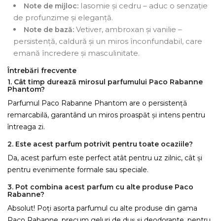
Iasomie și cedru – aduc o senzație
Note de mijloc:
de profunzime și eleganță.
Vetiver, ambroxan și vanilie –
Note de bază:
persistență, caldură și un miros înconfundabil, care
emană încredere și masculinitate.
Întrebări frecvente
1. Cât timp durează mirosul parfumului Paco Rabanne
Phantom?
Parfumul Paco Rabanne Phantom are o persistență
remarcabilă, garantând un miros proaspăt și intens pentru
întreaga zi.
2. Este acest parfum potrivit pentru toate ocaziile?
Da, acest parfum este perfect atât pentru uz zilnic, cât și
pentru evenimente formale sau speciale.
3. Pot combina acest parfum cu alte produse Paco
Rabanne?
Absolut! Poți asorta parfumul cu alte produse din gama
Paco Rabanne, precum geluri de duș și deodorante, pentru