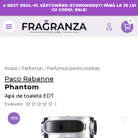
🔥
BEST DEAL-UL SĂPTĂMÂNII: ECONOMISEȘTI PÂNĂ LA 35 LEI
CU CODUL SALE!
0
search
Acasă
Parfumuri
Parfumuri pentru bărbați
Paco Rabanne
Phantom
Apă de toaletă EDT
Evaluare:
1
-11%