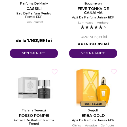
Parfums De Marly
Boucheron
CASSILI
FEVE TONKA DE
CANAIMA
Eau De Parfum Pentru
Femei EDP
Apă De Parfum Unisex EDP
Floral-fructat
Lemnoase
Ambery
5
RRP: 505,99 lei
1.163,99 lei
de la
de la
393,99 lei
VEZI MAI MULTE
VEZI MAI MULTE
BESTSELLER
Tiziana Terenzi
Xerjoff
ROSSO POMPEI
ERBA GOLD
Extract De Parfum Pentru
Apă De Parfum Unisex EDP
Femei
Citrice
Acvatice
De fructe