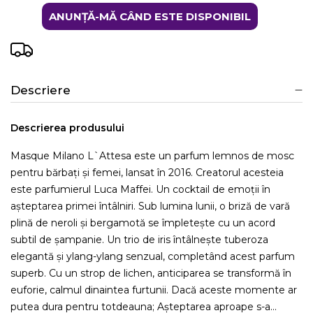
ANUNȚĂ-MĂ CÂND ESTE DISPONIBIL
Descriere
Descrierea produsului
Masque Milano L`Attesa este un parfum lemnos de mosc
pentru bărbați și femei, lansat în 2016. Creatorul acesteia
este parfumierul Luca Maffei. Un cocktail de emoții în
așteptarea primei întâlniri. Sub lumina lunii, o briză de vară
plină de neroli și bergamotă se împletește cu un acord
subtil de șampanie. Un trio de iris întâlnește tuberoza
elegantă și ylang-ylang senzual, completând acest parfum
superb. Cu un strop de lichen, anticiparea se transformă în
euforie, calmul dinaintea furtunii. Dacă aceste momente ar
putea dura pentru totdeauna; Așteptarea aproape s-a