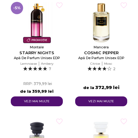
-5%
Anuleaza
Creeaza o lista de dorinte
PROMOȚIE
Montale
Mancera
STARRY NIGHTS
COSMIC PEPPER
Apă De Parfum Unisex EDP
Apă De Parfum Unisex EDP
Lemnoase
Ambery
Citrice
Mosc
7
2
RRP: 379,99 lei
372,99 lei
de la
de la
359,99 lei
VEZI MAI MULTE
VEZI MAI MULTE