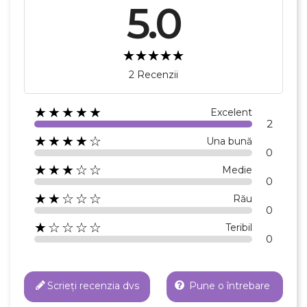
5.0
2 Recenzii
★★★★★
Excelent
2
★★★★☆
Una bună
0
★★★☆☆
Medie
0
★★☆☆☆
Rău
0
★☆☆☆☆
Teribil
0
Scrieți recenzia dvs
Pune o întrebare