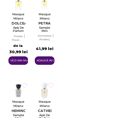
Masque
Masque
Milano
Milano
DOLCEACQUA
PETRA
Apă De
Sample
Parfum
Mini
Pentru
Aromatice
Florale
Femei
Ambery
Floral-
EDP
fructat
de la
41,99 lei
30,99 lei
VEZI MAI MULTE
ADAUGĂ IN COŞ
Masque
Masque
Milano
Milano
HEMINGWAY
CATHERINE
Sample
Apă De