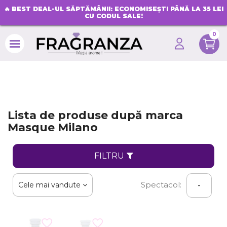
🔥
BEST DEAL-UL SĂPTĂMÂNII: ECONOMISEȘTI PÂNĂ LA 35 LEI
CU CODUL SALE!
0
search
Lista de produse după marca
Masque Milano
FILTRU
Spectacol:
Cele mai vandute
-