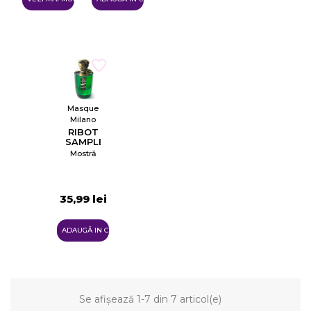
Numele listei de dorinte
Anuleaza
Masque
Creeaza o lista de dorinte
Milano
RIBOT
SAMPLE
Mostră
35,99 lei
ADAUGĂ IN COŞ
Se afișează 1-7 din 7 articol(e)