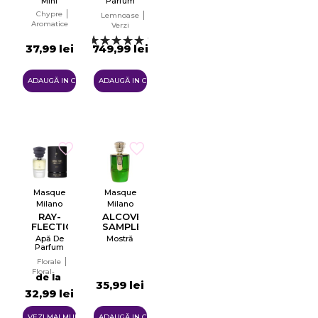
Mini
Parfum
Pentru
Chypre
Lemnoase
Femei
Aromatice
Verzi
EDP
1
37,99 lei
749,99 lei
ADAUGĂ IN COŞ
ADAUGĂ IN COŞ
Masque
Masque
Milano
Milano
RAY-
ALCOVE
FLECTION
SAMPLE
Apă De
Mostră
Parfum
Unisex
Florale
EDP
Floral-
de la
fructat
35,99 lei
×
Creeaza o lista de dorinte
32,99 lei
VEZI MAI MULTE
ADAUGĂ IN COŞ