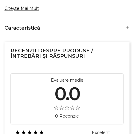
Citește Mai Mult
Caracteristică
×
Creeaza o lista de dorinte
RECENZII DESPRE PRODUSE /
ÎNTREBĂRI ȘI RĂSPUNSURI
Numele listei de dorinte
Evaluare medie
0.0
Anuleaza
Creeaza o lista de dorinte
0 Recenzie
★★★★★
Excelent