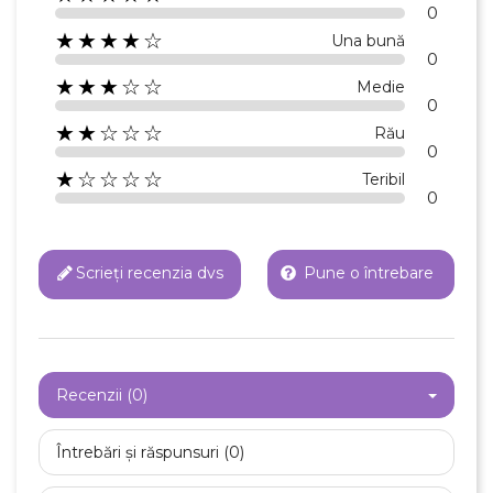
0
★★★★☆
Una bună
0
★★★☆☆
Medie
0
★★☆☆☆
Rău
0
★☆☆☆☆
Teribil
0
Scrieți recenzia dvs
Pune o întrebare
Recenzii (0)
Întrebări și răspunsuri (0)