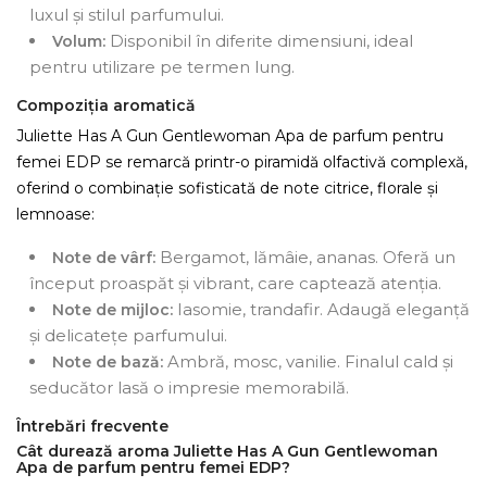
luxul și stilul parfumului.
Disponibil în diferite dimensiuni, ideal
Volum:
pentru utilizare pe termen lung.
Compoziția aromatică
Juliette Has A Gun Gentlewoman Apa de parfum pentru
femei EDP se remarcă printr-o piramidă olfactivă complexă,
oferind o combinație sofisticată de note citrice, florale și
lemnoase:
Bergamot, lămâie, ananas. Oferă un
Note de vârf:
început proaspăt și vibrant, care captează atenția.
Iasomie, trandafir. Adaugă eleganță
Note de mijloc:
și delicatețe parfumului.
Ambră, mosc, vanilie. Finalul cald și
Note de bază:
seducător lasă o impresie memorabilă.
Întrebări frecvente
Cât durează aroma Juliette Has A Gun Gentlewoman
Apa de parfum pentru femei EDP?