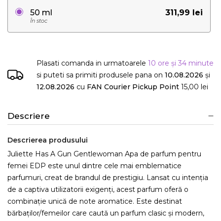
311,99 lei
50 ml
În stoc
Plasati comanda in urmatoarele
10 ore și 34 minute
si puteti sa primiti produsele
pana on
10.08.2026
și
12.08.2026
cu
FAN Courier Pickup Point
15,00 lei
Descriere
Descrierea produsului
Juliette Has A Gun Gentlewoman Apa de parfum pentru
femei EDP este unul dintre cele mai emblematice
parfumuri, creat de brandul de prestigiu. Lansat cu intenția
de a captiva utilizatorii exigenți, acest parfum oferă o
combinație unică de note aromatice. Este destinat
bărbaților/femeilor care caută un parfum clasic și modern,