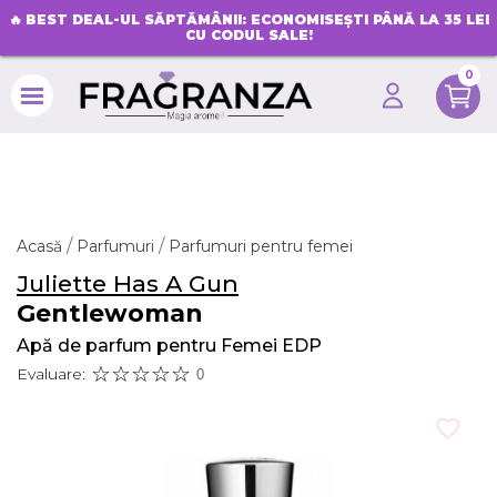
🔥
BEST DEAL-UL SĂPTĂMÂNII: ECONOMISEȘTI PÂNĂ LA 35 LEI
CU CODUL SALE!
0
search
Acasă
Parfumuri
Parfumuri pentru femei
Juliette Has A Gun
Gentlewoman
Apă de parfum pentru Femei EDP
Evaluare:
0