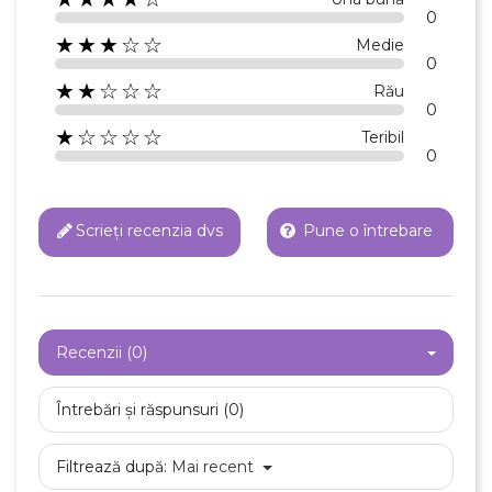
0
★★★☆☆
Medie
×
0
Creeaza o lista de dorinte
★★☆☆☆
Rău
0
★☆☆☆☆
Teribil
Numele listei de dorinte
0
Scrieți recenzia dvs
Pune o întrebare
Anuleaza
Creeaza o lista de dorinte
Recenzii (0)
Întrebări și răspunsuri (0)
Filtrează după:
Mai recent