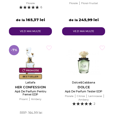
Florale
Florale
Floral-fructat
6
165,37 lei
245,99 lei
de la
de la
VEZI MAI MULTE
VEZI MAI MULTE
-7%
PROMOȚIE
BESTSELLER
Lattafa
Dolce&Gabbana
HER CONFESSION
DOLCE
Apă De Parfum Pentru
Apă De Parfum Tester EDP
Femei EDP
Florale
Citrice
Lemnoase
Picant
Ambery
Ambery
2
RRP: 164,99 lei