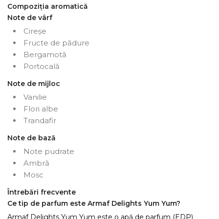
Compoziția aromatică
Note de vârf
Cireșe
Fructe de pădure
Bergamotă
Portocală
Note de mijloc
Vanilie
Flori albe
Trandafir
Note de bază
Note pudrate
Ambră
Mosc
Întrebări frecvente
Ce tip de parfum este Armaf Delights Yum Yum?
Armaf Delights Yum Yum este o apă de parfum (EDP)