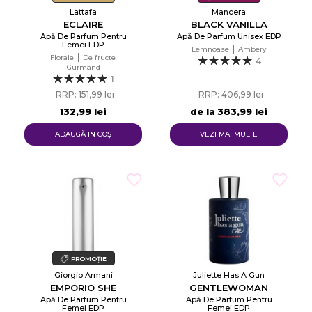
Lattafa
Mancera
ECLAIRE
BLACK VANILLA
Apă De Parfum Pentru
Apă De Parfum Unisex EDP
Femei EDP
Lemnoase
Ambery
Florale
De fructe
4
Gurmand
1
RRP: 151,99 lei
RRP: 406,99 lei
132,99 lei
de la
383,99 lei
ADAUGĂ IN COŞ
VEZI MAI MULTE
PROMOȚIE
Giorgio Armani
Juliette Has A Gun
EMPORIO SHE
GENTLEWOMAN
Apă De Parfum Pentru
Apă De Parfum Pentru
Femei EDP
Femei EDP