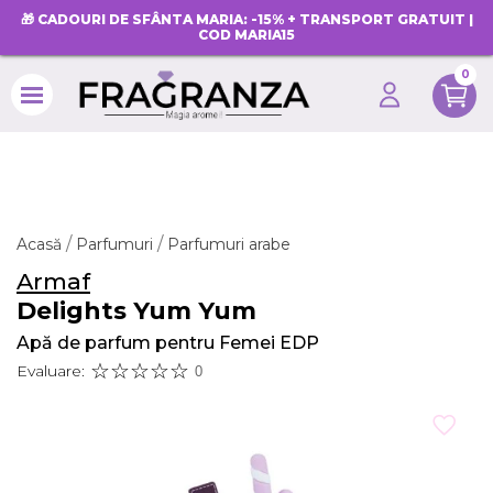
🎁 CADOURI DE SFÂNTA MARIA: -15% + TRANSPORT GRATUIT |
COD MARIA15
0
search
Acasă
Parfumuri
Parfumuri arabe
Armaf
Delights Yum Yum
Apă de parfum pentru Femei EDP
Evaluare:
0