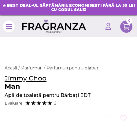
🔥
BEST DEAL-UL SĂPTĂMÂNII: ECONOMISEȘTI PÂNĂ LA 35 LEI
CU CODUL SALE!
0
search
Acasă
Parfumuri
Parfumuri pentru bărbați
Jimmy Choo
Man
Apă de toaletă pentru Bărbați EDT
Evaluare:
2