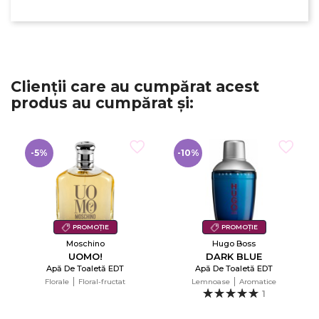
Clienții care au cumpărat acest
produs au cumpărat și:
-5%
-10%
PROMOȚIE
PROMOȚIE
Moschino
Hugo Boss
UOMO!
DARK BLUE
Apă De Toaletă EDT
Apă De Toaletă EDT
Florale
Floral-fructat
Lemnoase
Aromatice
1