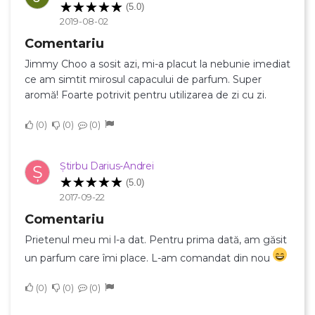
(5.0)
Anuleaza
2019-08-02
Creeaza o lista de dorinte
Comentariu
Jimmy Choo a sosit azi, mi-a placut la nebunie imediat
ce am simtit mirosul capacului de parfum. Super
aromă! Foarte potrivit pentru utilizarea de zi cu zi.
0
0
0
Știrbu Darius-Andrei
Ș
(5.0)
2017-09-22
Comentariu
Prietenul meu mi l-a dat. Pentru prima dată, am găsit
un parfum care îmi place. L-am comandat din nou
0
0
0