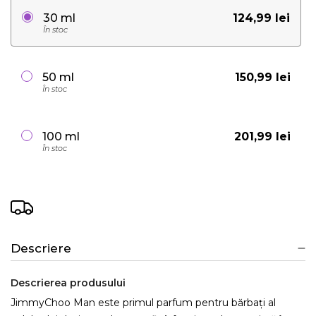
124,99 lei
30 ml
În stoc
150,99 lei
50 ml
În stoc
201,99 lei
100 ml
În stoc
Descriere
Descrierea produsului
JimmyChoo Man este primul parfum pentru bărbați al