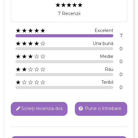
7 Recenzii
★★★★★
Excelent
7
★★★★☆
Una bună
0
★★★☆☆
Medie
0
★★☆☆☆
Rău
0
★☆☆☆☆
Teribil
0
Scrieți recenzia dvs
Pune o întrebare