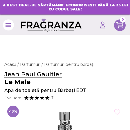
🔥
BEST DEAL-UL SĂPTĂMÂNII: ECONOMISEȘTI PÂNĂ LA 35 LEI
CU CODUL SALE!
0
search
Acasă
Parfumuri
Parfumuri pentru bărbați
Jean Paul Gaultier
Le Male
Apă de toaletă pentru Bărbați EDT
Evaluare:
7
-13%