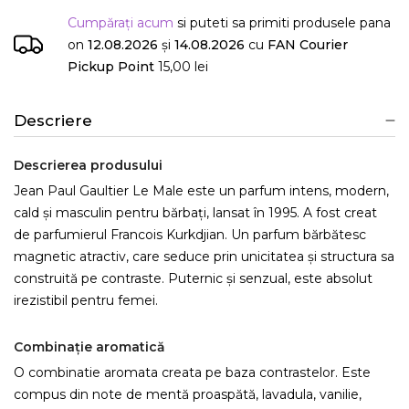
Cumpărați acum
si puteti sa primiti produsele
pana
on
12.08.2026
și
14.08.2026
cu
FAN Courier
Pickup Point
15,00 lei
Descriere
Descrierea produsului
Jean Paul Gaultier Le Male este un parfum intens, modern,
cald și masculin pentru bărbați, lansat în 1995. A fost creat
de parfumierul Francois Kurkdjian. Un parfum bărbătesc
magnetic atractiv, care seduce prin unicitatea și structura sa
construită pe contraste. Puternic și senzual, este absolut
irezistibil pentru femei.
Combinație aromatică
O combinatie aromata creata pe baza contrastelor. Este
compus din note de mentă proaspătă, lavadula, vanilie,