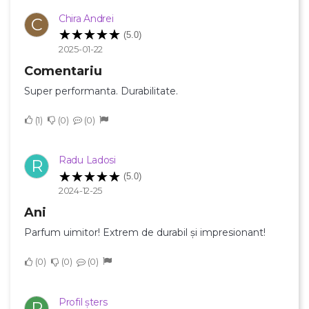
Chira Andrei
C
(5.0)
2025-01-22
Comentariu
Super performanta. Durabilitate.
1
0
0
Radu Ladosi
R
(5.0)
2024-12-25
Ani
Parfum uimitor! Extrem de durabil și impresionant!
0
0
0
×
Creeaza o lista de dorinte
Profil șters
P