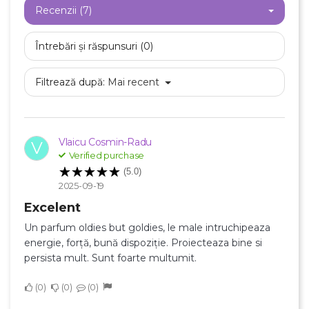
Recenzii (7)
Întrebări și răspunsuri (0)
Filtrează după:
Mai recent
Vlaicu Cosmin-Radu
V
Verified purchase
(5.0)
2025-09-19
Excelent
Un parfum oldies but goldies, le male intruchipeaza
energie, forță, bună dispoziție. Proiecteaza bine si
persista mult. Sunt foarte multumit.
0
0
0