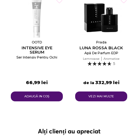
OOTD
Prada
INTENSIVE EYE
LUNA ROSSA BLACK
SERUM
Apă De Parfum EDP
Ser Intensiv Pentru Ochi
Lemnoase
Aromatice
5
66,99 lei
332,99 lei
de la
ADAUGĂ IN COŞ
VEZI MAI MULTE
Alți clienți au apreciat