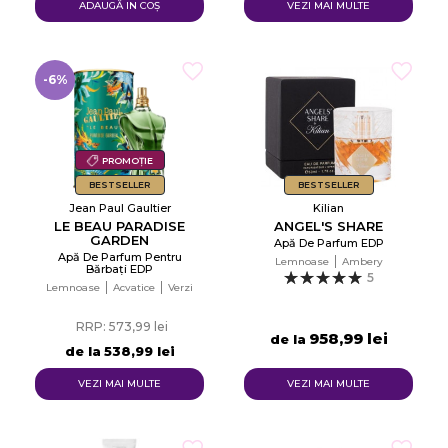
ADAUGĂ IN COŞ
VEZI MAI MULTE
-6%
PROMOȚIE
BESTSELLER
BESTSELLER
Jean Paul Gaultier
Kilian
LE BEAU PARADISE
ANGEL'S SHARE
GARDEN
Apă De Parfum EDP
Apă De Parfum Pentru
Lemnoase
Ambery
Bărbați EDP
5
Lemnoase
Acvatice
Verzi
RRP: 573,99 lei
958,99 lei
de la
de la
538,99 lei
VEZI MAI MULTE
VEZI MAI MULTE