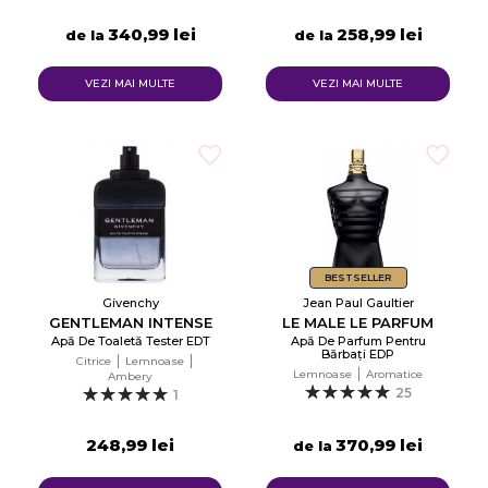
340,99 lei
258,99 lei
de la
de la
VEZI MAI MULTE
VEZI MAI MULTE
BESTSELLER
Givenchy
Jean Paul Gaultier
GENTLEMAN INTENSE
LE MALE LE PARFUM
Apă De Toaletă Tester EDT
Apă De Parfum Pentru
Bărbați EDP
Citrice
Lemnoase
Lemnoase
Aromatice
Ambery
25
1
248,99 lei
370,99 lei
de la