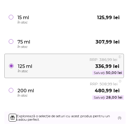
125,99 lei
15 ml
În stoc
307,99 lei
75 ml
În stoc
RRP: 386,99 lei
336,99 lei
125 ml
În stoc
Salvați
50,00 lei
RRP: 508,99 lei
480,99 lei
200 ml
În stoc
Salvați
28,00 lei
Explorează o selecție de seturi cu acest produs pentru un
(1)
cadou perfect.