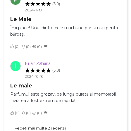
(5.0)
2024-11-19
Numele listei de dorinte
Le Male
Îmi place! Unul dintre cele mai bune parfumuri pentru
bărbați.
Anuleaza
0
0
0
Creeaza o lista de dorinte
Iulian Zaharia
I
(5.0)
2024-10-16
Le male
Parfumul este grozav, de lungă durată și memorabil.
Livrarea a fost extrem de rapida!
0
0
0
Vedeți mai multe 2 recenzii