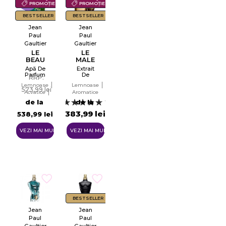
-6%
PROMOȚIE
PROMOȚIE
BESTSELLER
BESTSELLER
Jean
Jean
Paul
Paul
Gaultier
Gaultier
LE
LE
BEAU
MALE
PARADISE
ELIXIR
Apă De
Extrait
GARDEN
Parfum
De
RRP:
Pentru
Parfum
Lemnoase
Lemnoase
Bărbați
573,99 lei
Acvatice
Aromatice
EDP
Verzi
de la
de la
13
383,99 lei
538,99 lei
VEZI MAI MULTE
VEZI MAI MULTE
BESTSELLER
Jean
Jean
Paul
Paul