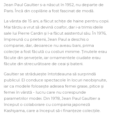
Jean Paul Gaultier s-a născut în 1952, nu departe de
Paris. Încă din copilărie a fost fascinat de modă.
Anuleaza
Creeaza o lista de dorinte
La vârsta de 15 ani, a făcut schițe de haine pentru copii.
Mai târziu a vrut să devină coafor, dar i-a trimis ideile
sale lui Pierre Cardin și l-a făcut asistentul său. În 1976,
împreună cu prietenii, Jean Paul a deschis o
companie, dar, deoarece nu aveau bani, prima
colecție a fost făcută cu costuri minime. Ținutele erau
făcute din șervețele, iar ornamentele ciudate erau
făcute din strecurătoare de ceai și baterii.
Gaultier se străduiește întotdeauna să surprindă
publicul. El conduce spectacole în locuri neobișnuite,
iar ca modele folosește adesea femei grase, pitice și
femei în vârstă - lucru care nu corespunde
parametrilor modei. Din 1978, Jean Paul Gaultier a
început o colaborare cu compania japoneză
Kashiyama, care a început să-i finanțeze colecțiile.