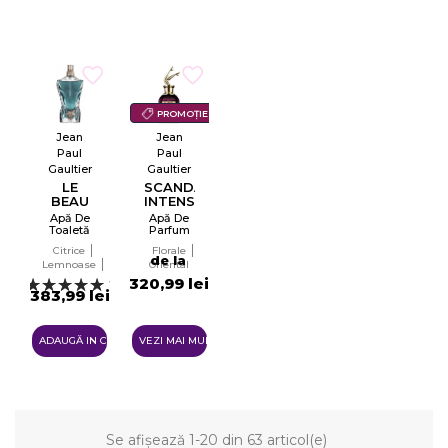
PROMOȚIE
Jean
Jean
Paul
Paul
Gaultier
Gaultier
LE
SCANDAL
BEAU
INTENSE
Apă De
Apă De
Toaletă
Parfum
Tester
Pentru
Citrice
Florale
EDT
Femei
de la
Lemnoase
Oriental
EDP
Ambery
320,99 lei
1
383,99 lei
ADAUGĂ IN COŞ
VEZI MAI MULTE
Se afișează 1-20 din 63 articol(e)