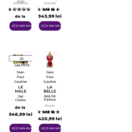
Bărbați
RRP:
Aromatice
Oriental
EDP
314,99 lei
de la
4
5
343,99 lei
de la
280,99 lei
VEZI MAI MULTE
VEZI MAI MULTE
LIVRARE
GRATUITĂ
Jean
Jean
Paul
Paul
Gaultier
Gaultier
LE
LA
MALE
BELLE
ELIXIR
Apă De
Set
Parfum
Cadou
Pentru
Pentru
Florale
Femei
Bărbați
de la
EDP
de la
5
546,99 lei
420,99 lei
VEZI MAI MULTE
VEZI MAI MULTE