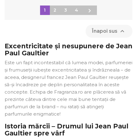

1
2
3
4

Înapoi sus
Excentricitate și nesupunere de Jean
Paul Gaultier
Este un fapt incontestabil că lumea modei, parfumeriei
și frumuseții iubește excentricitatea și îndrăzneala – de
aceea, designerul francez Jean Paul Gaultier reușește
să-și încadreze pe deplin personalitatea în aceste
concepte. Echipa de Fragranza.ro are plăcerea să vă
×
Creeaza o lista de dorinte
prezinte câteva dintre cele mai bune tentații de
parfumuri de la brand – nu ratați să atingeți
parfumurile enigmatice!
Numele listei de dorinte
Istoria mărcii – Drumul lui Jean Paul
Gaultier spre vârf