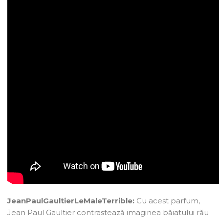
Jean
Paul
Gaultier
Le
Male
Terrible
:
Cu acest parfum,
Jean Paul Gaultier contrastează imaginea băiatului rău