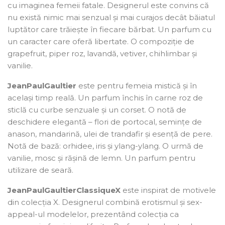
cu imaginea femeii fatale. Designerul este convins că
nu există nimic mai senzual și mai curajos decât băiatul
luptător care trăiește în fiecare bărbat. Un parfum cu
un caracter care oferă libertate. O compoziție de
grapefruit, piper roz, lavandă, vetiver, chihlimbar și
vanilie.
Jean
Paul
Gaultier
este pentru femeia mistică și în
același timp reală. Un parfum închis în carne roz de
sticlă cu curbe senzuale și un corset. O notă de
deschidere elegantă – flori de portocal, semințe de
anason, mandarină, ulei de trandafir și esență de pere.
Notă de bază: orhidee, iris și ylang-ylang. O urmă de
vanilie, mosc și rășină de lemn. Un parfum pentru
utilizare de seară.
Jean
Paul
Gaultier
Classique
X
este inspirat de motivele
din colecția X. Designerul combină erotismul și sex-
appeal-ul modelelor, prezentând colecția ca