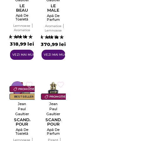
Gaultier
Gaultier
LE
LE
BEAU
MALE
LE
Apă De
Apă De
PARFUM
Toaletă
Parfum
Pentru
Pentru
Lemnoase
Aromatice
Bărbați
Bărbați
Aromatice
EDT
Lemnoase
EDP
de la
de la
3
25
318,99 lei
370,99 lei
VEZI MAI MULTE
VEZI MAI MULTE
-11%
PROMOȚIE
BESTSELLER
PROMOȚIE
Jean
Jean
Paul
Paul
Gaultier
Gaultier
SCANDAL
SCANDAL
POUR
POUR
HOMME
HOMME
Apă De
Apă De
LE
Toaletă
Parfum
PARFUM
EDT
Pentru
Lemnoase
Picant