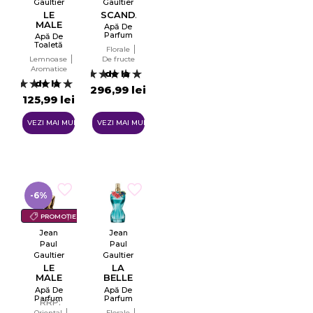
Gaultier
Gaultier
LE
SCANDAL
MALE
Apă De
Parfum
Apă De
Pentru
Toaletă
Florale
Femei
Pentru
Lemnoase
De fructe
EDP
Bărbați
Aromatice
EDT
de la
9
de la
7
296,99 lei
125,99 lei
VEZI MAI MULTE
VEZI MAI MULTE
-6%
PROMOȚIE
Jean
Jean
Paul
Paul
Gaultier
Gaultier
LE
LA
MALE
BELLE
ELIXIR
PARADISE
Apă De
Apă De
ABSOLU
GARDEN
Parfum
Parfum
RRP:
Pentru
Pentru
Oriental
Florale