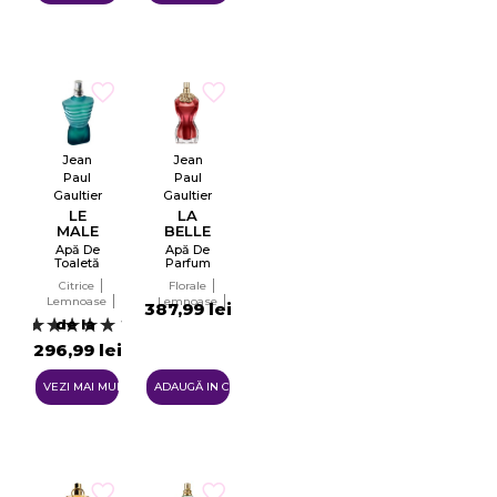
Jean
Jean
Paul
Paul
Gaultier
Gaultier
LE
LA
MALE
BELLE
Apă De
Apă De
Toaletă
Parfum
Tester
Tester
Citrice
Florale
EDT
EDP
Lemnoase
Lemnoase
387,99 lei
Ambery
Ambery
de la
13
296,99 lei
VEZI MAI MULTE
ADAUGĂ IN COŞ