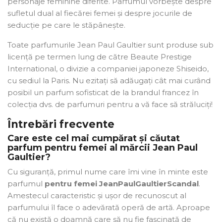
personaje feminine diferite. Parfumul vorbește despre
sufletul dual al fiecărei femei și despre jocurile de
seducție pe care le stăpânește.
Toate parfumurile Jean Paul Gaultier sunt produse sub
licență pe termen lung de către Beaute Prestige
International, o divizie a companiei japoneze Shiseido,
cu sediul la Paris. Nu ezitați să adăugați cât mai curând
posibil un parfum sofisticat de la brandul francez în
colecția dvs. de parfumuri pentru a vă face să străluciți!
Întrebări frecvente
Care este cel mai cumpărat și căutat
parfum pentru femei al mărcii Jean Paul
Gaultier?
Cu siguranță, primul nume care îmi vine în minte este
parfumul
pentru femei Jean
Paul
Gaultier
Scandal
.
Amestecul caracteristic și ușor de recunoscut al
parfumului îl face o adevărată operă de artă. Aproape
că nu există o doamnă care să nu fie fascinată de