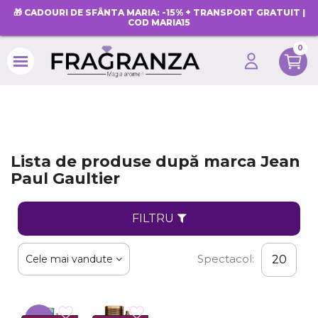
🎁 CADOURI DE SFÂNTA MARIA: -15% + TRANSPORT GRATUIT |
COD MARIA15
0
search
Lista de produse după marca Jean
Paul Gaultier
FILTRU
Spectacol:
Cele mai vandute
20