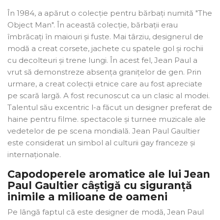
În 1984, a apărut o colecție pentru bărbați numită "The
Object Man". În această colecție, bărbații erau
îmbrăcați în maiouri și fuste. Mai târziu, designerul de
modă a creat corsete, jachete cu spatele gol și rochii
cu decolteuri și trene lungi. În acest fel, Jean Paul a
vrut să demonstreze absența granițelor de gen. Prin
urmare, a creat colecții etnice care au fost apreciate
pe scară largă. A fost recunoscut ca un clasic al modei.
Talentul său excentric l-a făcut un designer preferat de
haine pentru filme. spectacole și turnee muzicale ale
vedetelor de pe scena mondială. Jean Paul Gaultier
este considerat un simbol al culturii gay franceze și
internaționale.
Capodoperele aromatice ale lui Jean
Paul Gaultier câștigă cu siguranță
inimile a milioane de oameni
Pe lângă faptul că este designer de modă, Jean Paul