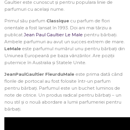
Gaultier este cunoscut și pentru populara linie de
parfumuri cu același nume.
Primul său parfum
Classique
cu parfum de flori
orientale a fost lansat în 1993. Doi ani mai târziu a
publicat
Jean Paul Gaultier Le Male
pentru bărbați.
Ambele parfumuri au avut un succes extrem de mare.
Le
Male
este parfumul numărul unu pentru bărbați din
Uniunea Europeană pe baza vânzărilor. Are poziții
puternice în Australia și Statele Unite.
Jean
Paul
Gaultier Fleur
du
Male
este prima dată când
florile de portocal au fost folosite într-un parfum
pentru bărbați. Parfumul este un buchet luminos de
note de citrice. Un produs radical pentru bărbați – un
nou stil și o nouă abordare a lumii parfumeriei pentru
bărbați.