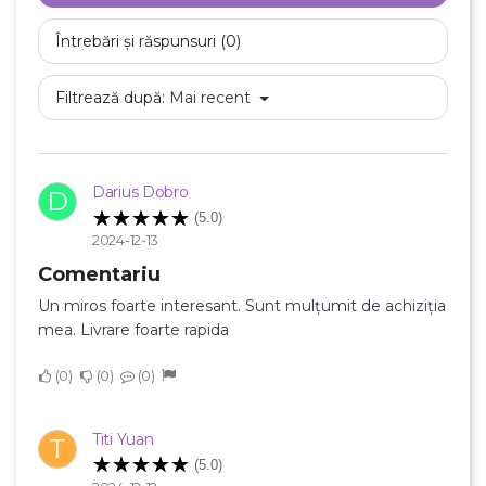
Întrebări și răspunsuri (0)
Filtrează după:
Mai recent
Darius Dobro
D
(5.0)
×
2024-12-13
Creeaza o lista de dorinte
Comentariu
Un miros foarte interesant. Sunt mulțumit de achiziția
Numele listei de dorinte
mea. Livrare foarte rapida
0
0
0
Anuleaza
Titi Yuan
T
(5.0)
Creeaza o lista de dorinte