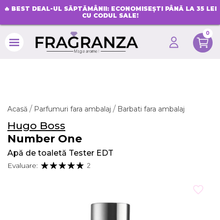
🔥
BEST DEAL-UL SĂPTĂMÂNII: ECONOMISEȘTI PÂNĂ LA 35 LEI
CU CODUL SALE!
0
search
Acasă
Parfumuri fara ambalaj
Barbati fara ambalaj
Hugo Boss
Number One
Apă de toaletă Tester EDT
Evaluare:
2