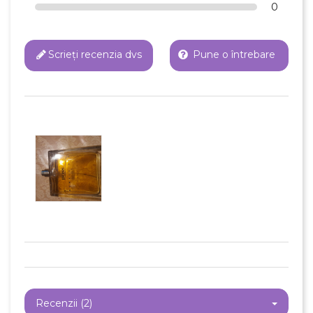
0
Scrieți recenzia dvs
Pune o întrebare
Recenzii (2)