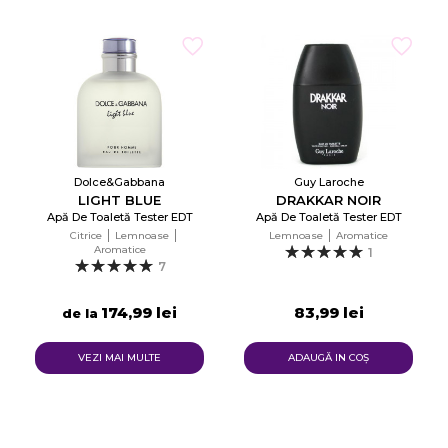
Dolce&Gabbana
Guy Laroche
LIGHT BLUE
DRAKKAR NOIR
Apă De Toaletă Tester EDT
Apă De Toaletă Tester EDT
Citrice
Lemnoase
Lemnoase
Aromatice
Aromatice
1
7
174,99 lei
83,99 lei
de la
VEZI MAI MULTE
ADAUGĂ IN COŞ