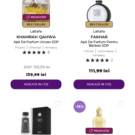
PROMOȚIE
BESTSELLER
BESTSELLER
Lattafa
Lattafa
KHAMRAH QAHWA
FAKHAR
Apă De Parfum Unisex EDP
Apă De Parfum Pentru
Bărbați EDP
Picant
Oriental
Ambery
Citrice
Lemnoase
8
Ambery
2
RRP: 156,99 lei
111,99 lei
139,99 lei
ADAUGĂ IN COŞ
ADAUGĂ IN COŞ
-16%
PROMOȚIE