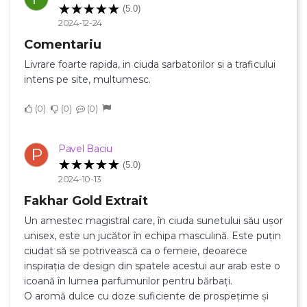
(5.0)
2024-12-24
Comentariu
Livrare foarte rapida, in ciuda sarbatorilor si a traficului
intens pe site, multumesc.
×
Creeaza o lista de dorinte
0
0
0
Pavel Baciu
P
Numele listei de dorinte
(5.0)
2024-10-13
Fakhar Gold Extrait
Un amestec magistral care, în ciuda sunetului său ușor
Anuleaza
unisex, este un jucător în echipa masculină. Este puțin
Creeaza o lista de dorinte
ciudat să se potrivească ca o femeie, deoarece
inspirația de design din spatele acestui aur arab este o
icoană în lumea parfumurilor pentru bărbați.
O aromă dulce cu doze suficiente de prospețime și