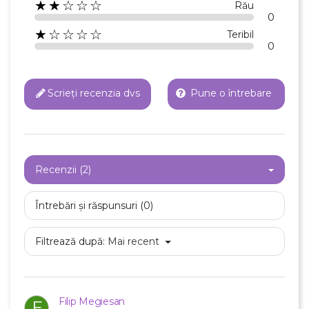
★★☆☆☆
Rău
0
★☆☆☆☆
Teribil
0
Scrieți recenzia dvs
Pune o întrebare
Recenzii (2)
Întrebări și răspunsuri (0)
Filtrează după:
Mai recent
Filip Megiesan
F