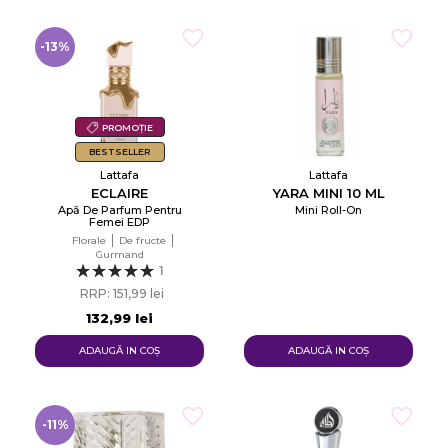
-13%
PROMOȚIE
BESTSELLER
Lattafa
Lattafa
ECLAIRE
YARA MINI 10 ML
Apă De Parfum Pentru
Mini Roll-On
Femei EDP
Florale
De fructe
Gurmand
1
RRP: 151,99 lei
132,99 lei
ADAUGĂ IN COŞ
ADAUGĂ IN COŞ
-11%