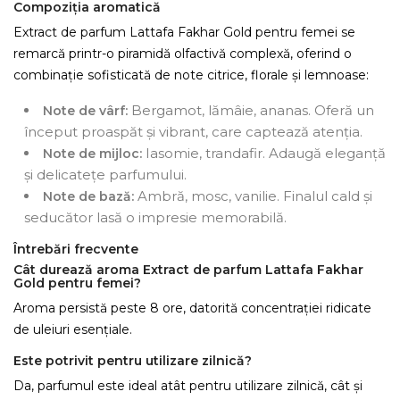
Compoziția aromatică
Extract de parfum Lattafa Fakhar Gold pentru femei se
remarcă printr-o piramidă olfactivă complexă, oferind o
combinație sofisticată de note citrice, florale și lemnoase:
Bergamot, lămâie, ananas. Oferă un
Note de vârf:
început proaspăt și vibrant, care captează atenția.
Iasomie, trandafir. Adaugă eleganță
Note de mijloc:
și delicatețe parfumului.
Ambră, mosc, vanilie. Finalul cald și
Note de bază:
seducător lasă o impresie memorabilă.
Întrebări frecvente
Cât durează aroma Extract de parfum Lattafa Fakhar
Gold pentru femei?
Aroma persistă peste 8 ore, datorită concentrației ridicate
de uleiuri esențiale.
Este potrivit pentru utilizare zilnică?
Da, parfumul este ideal atât pentru utilizare zilnică, cât și