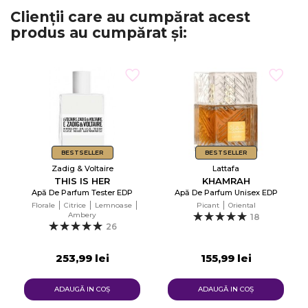
Clienții care au cumpărat acest
produs au cumpărat și:
BESTSELLER
BESTSELLER
Zadig & Voltaire
Lattafa
THIS IS HER
KHAMRAH
Apă De Parfum Tester EDP
Apă De Parfum Unisex EDP
Florale
Citrice
Lemnoase
Picant
Oriental
Ambery
18
26
253,99 lei
155,99 lei
ADAUGĂ IN COŞ
ADAUGĂ IN COŞ