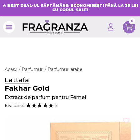
🔥
BEST DEAL-UL SĂPTĂMÂNII: ECONOMISEȘTI PÂNĂ LA 35 LEI
CU CODUL SALE!
0
search
Acasă
Parfumuri
Parfumuri arabe
Lattafa
Fakhar Gold
Extract de parfum pentru Femei
Evaluare:
2