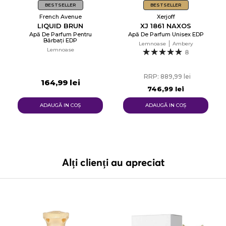
BESTSELLER
BESTSELLER
French Avenue
Xerjoff
LIQUID BRUN
XJ 1861 NAXOS
Apă De Parfum Pentru
Apă De Parfum Unisex EDP
Bărbați EDP
Lemnoase
Ambery
Lemnoase
8
RRP: 889,99 lei
164,99 lei
746,99 lei
ADAUGĂ IN COŞ
ADAUGĂ IN COŞ
Alți clienți au apreciat