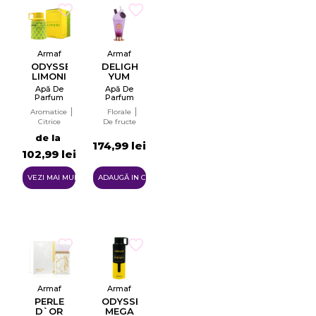
Armaf
Armaf
ODYSSEY
DELIGHTS
LIMONI
YUM
FRESH
YUM
Apă De
Apă De
EDITION
Parfum
Parfum
Unisex
Pentru
Aromatice
Florale
EDP
Femei
Citrice
De fructe
EDP
de la
174,99 lei
102,99 lei
VEZI MAI MULTE
ADAUGĂ IN COŞ
Armaf
Armaf
PERLE
ODYSSEY
D`OR
MEGA