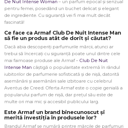
De Nuit Intense Woman
– un parfum epocal și senzual
pentru femei, posedând un buchet delicat și elegant
de ingrediente. Cu siguranță vei fi mai mult decât
fascinată!
Ce face ca Armaf Club De Nuit Intense Man
să fie un produs atât de dorit și căutat?
Dacă abia descoperiți parfumurile mărcii, atunci ar
trebui să încercați cu siguranță poate unul dintre cele
mai faimoase produse ale Armaf –
Club De Nuit
Intense Man
câștigă o popularitate extremă în rândul
iubitorilor de parfumerie sofisticată și de nișă, datorită
asemănării și asemănării sale izbitoare cu celebrul
Aventus de Creed. Oferta Armaf este o copie genială a
popularului parfum de nișă, dar prețul său este de
multe ori mai mic și accesibil publicului larg.
Este Armaf un brand binecunoscut și
merită investiția în produsele lor?
Brandul Armaf se numără printre mărcile de parfumuri