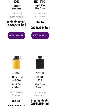
DE
EDITION
NUIT
Apă De
Parfum
MAN
Parfum
Pentru
INTENSE
Pentru
Bărbați
Lemnoase
Citrice
Bărbați
LIMITED
Acvatice
Lemnoase
EDP
EDITION
PARFUM
2
de la
359,99 lei
2024
208,99 lei
ADAUGĂ IN COŞ
VEZI MAI MULTE
Armaf
Armaf
ODYSSEY
CLUB
MEGA
DE
NUIT
Apă De
Parfum
MAN
Parfum
Pentru
Pentru
INTENSE
Bărbați
Lemnoase
Lemnoase
Bărbați
PARFUM
Oriental
EDP
Aromatice
15
de la
296,99 lei