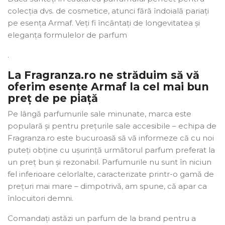
colecția dvs. de cosmetice, atunci fără îndoială pariați
pe esența Armaf. Veți fi încântați de longevitatea și
eleganța formulelor de parfum
.
La Fragranza.ro ne străduim să vă
oferim esențe Armaf la cel mai bun
preț de pe piață
Pe lângă parfumurile sale minunate, marca este
populară și pentru prețurile sale accesibile – echipa de
Fragranza.ro este bucuroasă să vă informeze că cu noi
puteți obține cu ușurință următorul parfum preferat la
un preț bun și rezonabil. Parfumurile nu sunt în niciun
fel inferioare celorlalte, caracterizate printr-o gamă de
prețuri mai mare – dimpotrivă, am spune, că apar ca
înlocuitori demni.
Comandați astăzi un parfum de la brand pentru a