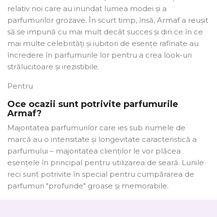
relativ noi care au inundat lumea modei și a
parfumurilor grozave. În scurt timp, însă, Armaf a reușit
să se impună cu mai mult decât succes și din ce în ce
mai multe celebrități și iubitori de esențe rafinate au
încredere în parfumurile lor pentru a crea look-uri
strălucitoare și irezistibile.
Pentru
Oce ocazii sunt potrivite parfumurile
Armaf?
Majoritatea parfumurilor care ies sub numele de
marcă au o intensitate și longevitate caracteristică a
parfumului – majoritatea clienților le vor plăcea
esențele în principal pentru utilizarea de seară. Lunile
reci sunt potrivite în special pentru cumpărarea de
parfumuri "profunde" groase și memorabile.