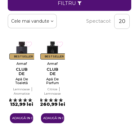
FILTRU
Spectacol:
Cele mai vandute
20
BESTSELLER
BESTSELLER
Armaf
Armaf
CLUB
CLUB
DE
DE
NUIT
NUIT
Apă De
Apă De
MAN
MAN
Toaletă
Parfum
INTENSE
INTENSE
EDT
Pentru
Lemnoase
Citrice
Bărbați
Aromatice
Lemnoase
EDP
40
26
152,99 lei
260,99 lei
ADAUGĂ IN COŞ
ADAUGĂ IN COŞ