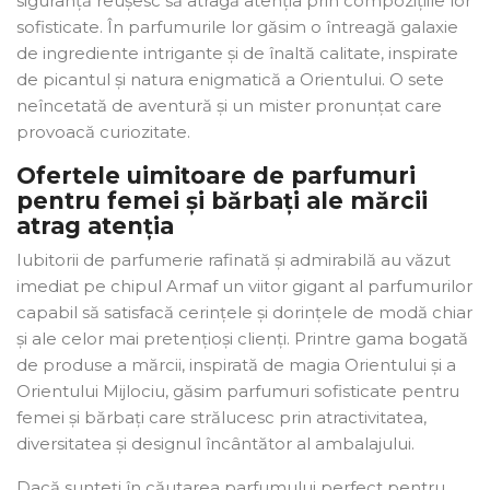
siguranță reușesc să atragă atenția prin compozițiile lor
sofisticate. În parfumurile lor găsim o întreagă galaxie
de ingrediente intrigante și de înaltă calitate, inspirate
de picantul și natura enigmatică a Orientului. O sete
neîncetată de aventură și un mister pronunțat care
provoacă curiozitate.
Ofertele uimitoare de parfumuri
pentru femei și bărbați ale mărcii
atrag atenția
Iubitorii de parfumerie rafinată și admirabilă au văzut
imediat pe chipul Armaf un viitor gigant al parfumurilor
capabil să satisfacă cerințele și dorințele de modă chiar
și ale celor mai pretențioși clienți. Printre gama bogată
de produse a mărcii, inspirată de magia Orientului și a
Orientului Mijlociu, găsim parfumuri sofisticate pentru
femei și bărbați care strălucesc prin atractivitatea,
diversitatea și designul încântător al ambalajului.
Dacă sunteți în căutarea parfumului perfect pentru