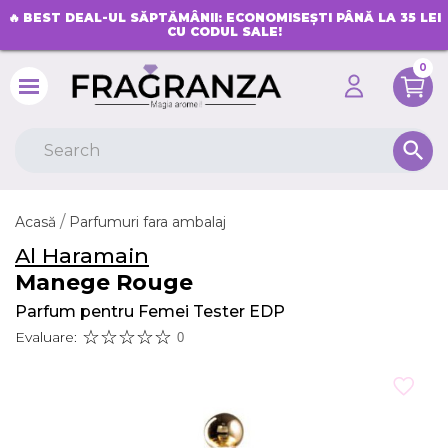
🔥
BEST DEAL-UL SĂPTĂMÂNII: ECONOMISEȘTI PÂNĂ LA 35 LEI
CU CODUL SALE!
0
search
Acasă
Parfumuri fara ambalaj
Al Haramain
Manege Rouge
Parfum pentru Femei Tester EDP
Evaluare:
0