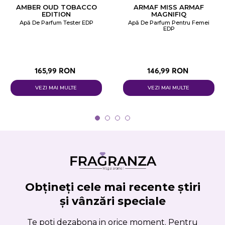
AMBER OUD TOBACCO
ARMAF MISS ARMAF
EDITION
MAGNIFIQ
Apă De Parfum Tester EDP
Apă De Parfum Pentru Femei
EDP
165,99 RON
146,99 RON
VEZI MAI MULTE
VEZI MAI MULTE
Obțineți cele mai recente știri
și vânzări speciale
Te poti dezabona in orice moment. Pentru