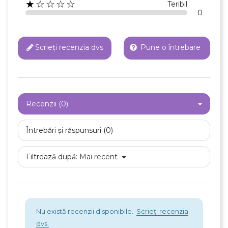
★☆☆☆☆
Anuleaza
Teribil
0
Creeaza o lista de dorinte
Scrieți recenzia dvs
Pune o întrebare
Recenzii (0)
Întrebări și răspunsuri (0)
Filtrează după:
Mai recent
Nu există recenzii disponibile.
Scrieți recenzia
dvs.