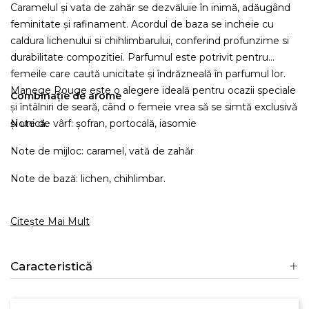
Caramelul și vata de zahăr se dezvăluie în inimă, adăugând
feminitate și rafinament. Acordul de baza se incheie cu
caldura lichenului si chihlimbarului, conferind profunzime si
durabilitate compozitiei. Parfumul este potrivit pentru
femeile care caută unicitate și îndrăzneală în parfumul lor.
Manege Rouge este o alegere ideală pentru ocazii speciale
Combinație de arome
și întâlniri de seară, când o femeie vrea să se simtă exclusivă
și unică.
Note de vârf: șofran, portocală, iasomie
Note de mijloc: caramel, vată de zahăr
Note de bază: lichen, chihlimbar.
Citește Mai Mult
Caracteristică