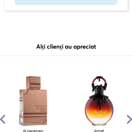
Alți clienți au apreciat
Al Haramain
Armaf