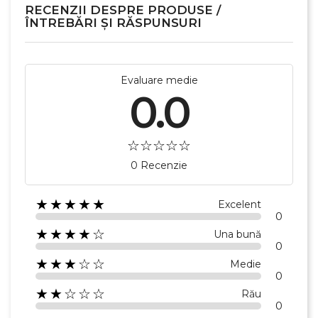
RECENZII DESPRE PRODUSE /
ÎNTREBĂRI ȘI RĂSPUNSURI
Evaluare medie
0.0
0 Recenzie
×
Creeaza o lista de dorinte
★★★★★
Excelent
0
★★★★☆
Una bună
0
Numele listei de dorinte
★★★☆☆
Medie
0
★★☆☆☆
Rău
0