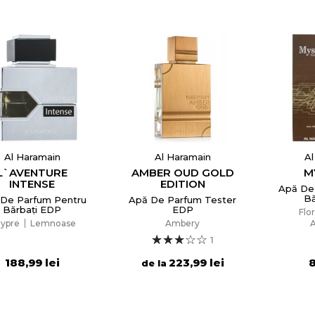
Al Haramain
Al Haramain
Al
L`AVENTURE
AMBER OUD GOLD
M
INTENSE
EDITION
Apă De
Bă
De Parfum Pentru
Apă De Parfum Tester
Bărbați EDP
EDP
Flo
ypre
Lemnoase
Ambery
1
188,99 lei
223,99 lei
8
de la