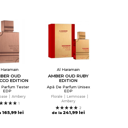
 Haramain
Al Haramain
BER OUD
AMBER OUD RUBY
CCO EDITION
EDITION
 Parfum Tester
Apă De Parfum Unisex
EDP
EDP
oase
Ambery
Florale
Lemnoase
Ambery
1
2
165,99 lei
241,99 lei
a
de la