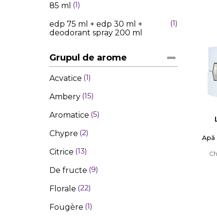
1
85 ml
1
edp 75 ml + edp 30 ml +
deodorant spray 200 ml
Grupul de arome
1
Acvatice
15
Ambery
5
Aromatice
2
Chypre
Apă 
13
Citrice
Ch
9
De fructe
22
Florale
1
Fougère