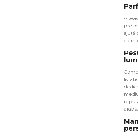
Parf
Aceast
prezen
ajută 
calmăm
Pest
lum
Compa
livrat
dedica
mediu.
reputa
arabă.
Man
per