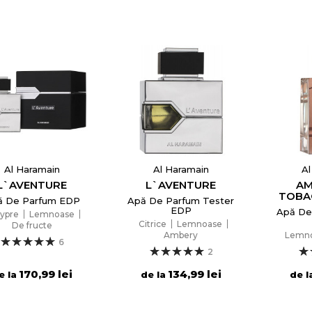
Al Haramain
Al Haramain
Al
L`AVENTURE
L`AVENTURE
AM
TOBA
ă De Parfum EDP
Apă De Parfum Tester
EDP
Apă De
ypre
Lemnoase
Citrice
Lemnoase
De fructe
Ambery
Lemn
6
2
170,99 lei
134,99 lei
e la
de la
de l