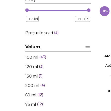
-11%
85
lei
688
lei
3
Prețurile scad
Volum
AM
43
100 ml
Ap
3
120 ml
1
150 ml
4
200 ml
d
12
60 ml
12
75 ml