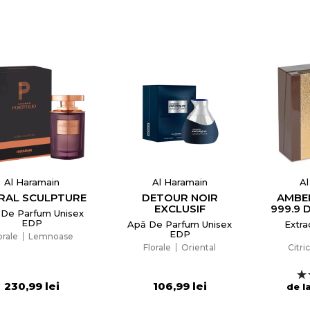
Al Haramain
Al Haramain
Al
RAL SCULPTURE
DETOUR NOIR
AMBE
EXCLUSIF
999.9 
 De Parfum Unisex
EDP
Apă De Parfum Unisex
Extra
EDP
orale
Lemnoase
reeaza o lista de dorinte
Florale
Oriental
Citri
230,99 lei
106,99 lei
de l
e listei de dorinte