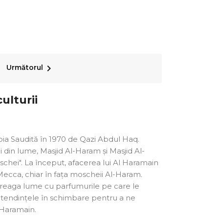

Următorul
ulturii
bia Saudită în 1970 de Qazi Abdul Haq.
din lume, Masjid Al-Haram și Masjid Al-
chei". La început, afacerea lui Al Haramain
ecca, chiar în fața moscheii Al-Haram.
întreaga lume cu parfumurile pe care le
tendințele în schimbare pentru a ne
l Haramain.