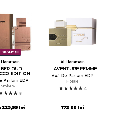
PROMOȚIE
 Haramain
Al Haramain
BER OUD
L`AVENTURE FEMME
CCO EDITION
Apă De Parfum EDP
e Parfum EDP
Florale
Ambery
4
8
225,99 lei
172,99 lei
a