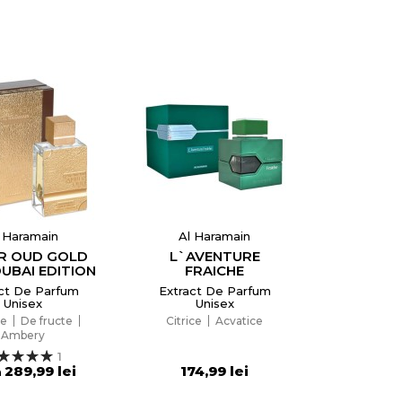
 Haramain
Al Haramain
R OUD GOLD
L`AVENTURE
DUBAI EDITION
FRAICHE
ct De Parfum
Extract De Parfum
Unisex
Unisex
×
ce
De fructe
Citrice
Acvatice
Ambery
1
289,99 lei
174,99 lei
a