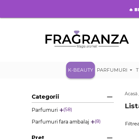
🔥
B
K-BEAUTY
PARFUMURI
T
Acasă
Categorii
Lis
58
Parfumuri
8
Parfumuri fara ambalaj
Filtr
Preț