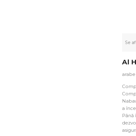
Se af
Al 
arabe
Compan
Compa
Nabawi
a înc
Până î
dezvo
asigur