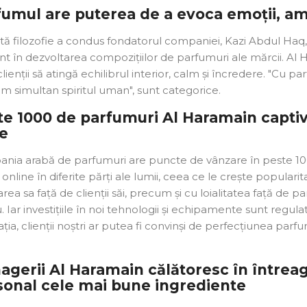
umul are puterea de a evoca emoții, ami
ă filozofie a condus fondatorul companiei, Kazi Abdul Haq, 
t în dezvoltarea compozițiilor de parfumuri ale mărcii. Al H
clienții să atingă echilibrul interior, calm și încredere. "Cu
 simultan spiritul uman", sunt categorice.
e 1000 de parfumuri Al Haramain captive
e
nia arabă de parfumuri are puncte de vânzare în peste 100
e online în diferite părți ale lumii, ceea ce le crește popula
rea sa față de clienții săi, precum și cu loialitatea față de pa
 Iar investițiile în noi tehnologii și echipamente sunt reg
ția, clienții noștri ar putea fi convinși de perfecțiunea par
agerii Al Haramain călătoresc în întrea
sonal cele mai bune ingrediente