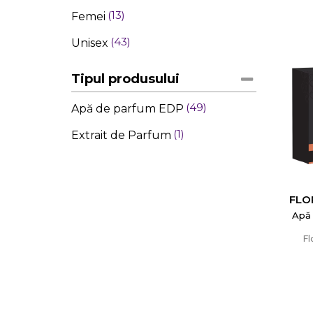
13
Femei
43
Unisex
Tipul produsului
49
Apă de parfum EDP
1
Extrait de Parfum
FLO
Apă
Fl
C
Numel