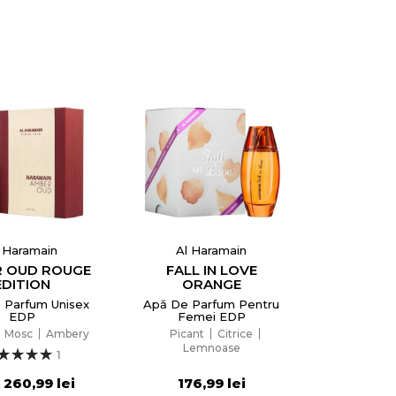
 Haramain
Al Haramain
 OUD ROUGE
FALL IN LOVE
EDITION
ORANGE
 Parfum Unisex
Apă De Parfum Pentru
EDP
Femei EDP
Mosc
Ambery
Picant
Citrice
Lemnoase
1
260,99 lei
176,99 lei
a