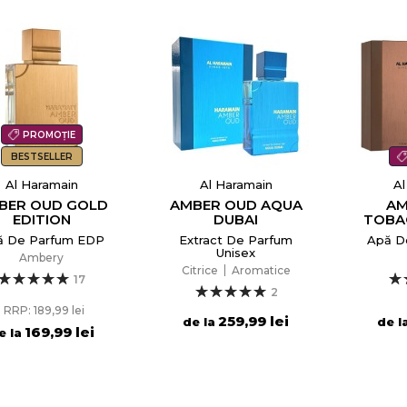
PROMOȚIE
BESTSELLER
Al Haramain
Al Haramain
Al
BER OUD GOLD
AMBER OUD AQUA
AM
EDITION
DUBAI
TOBA
ă De Parfum EDP
Extract De Parfum
Apă D
Unisex
Ambery
Citrice
Aromatice
17
2
RRP: 189,99 lei
259,99 lei
de la
de l
169,99 lei
e la