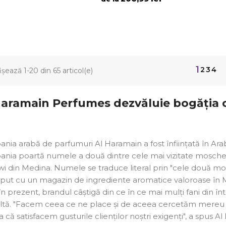
1
2
3
4
ișează 1-20 din 65 articol(e)
Haramain Perfumes dezvăluie bogăția c
ia arabă de parfumuri Al Haramain a fost înființată în Ara
nia poartă numele a două dintre cele mai vizitate moschei 
 din Medina. Numele se traduce literal prin "cele două mos
eput cu un magazin de ingrediente aromatice valoroase în M
n prezent, brandul câștigă din ce în ce mai mulți fani din 
ltă. "Facem ceea ce ne place și de aceea cercetăm mereu 
a că satisfacem gusturile clienților noștri exigenți", a spus A