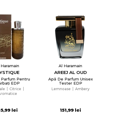
 Haramain
Al Haramain
YSTIQUE
AREEJ AL OUD
 Parfum Pentru
Apă De Parfum Unisex
rbați EDP
Tester EDP
rale
Citrice
Lemnoase
Ambery
Aromatice
5,99 lei
151,99 lei