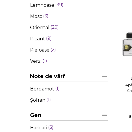
39
Lemnoase
3
Mosc
20
Oriental
9
Picant
2
Pieloase
1
Verzi
Note de vârf
Ap
1
Bergamot
Ch
1
Şofran
Gen
d
5
Barbati