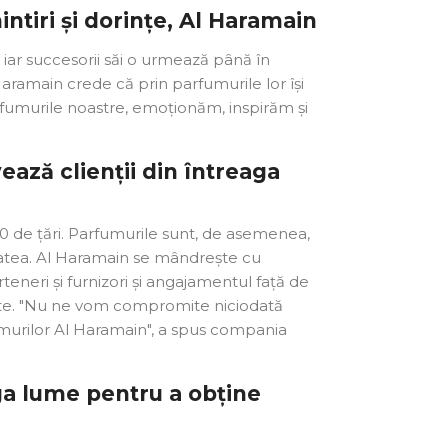
ntiri și dorințe, Al Haramain
iar succesorii săi o urmează până în
aramain crede că prin parfumurile lor își
 parfumurile noastre, emoționăm, inspirăm și
ază clienții din întreaga
 de țări. Parfumurile sunt, de asemenea,
ritatea. Al Haramain se mândrește cu
rteneri și furnizori și angajamentul față de
ulate. "Nu ne vom compromite niciodată
fumurilor Al Haramain", a spus compania
ga lume pentru a obține