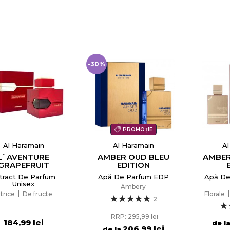
Anuleaza
Creeaza o lista de dorinte
-30%
PROMOȚIE
Al Haramain
Al Haramain
Al
L`AVENTURE
AMBER OUD BLEU
AMBER
GRAPEFRUIT
EDITION
tract De Parfum
Apă De Parfum EDP
Apă De
Unisex
Ambery
itrice
De fructe
Florale
2
RRP: 295,99 lei
184,99 lei
de l
206,99 lei
de la