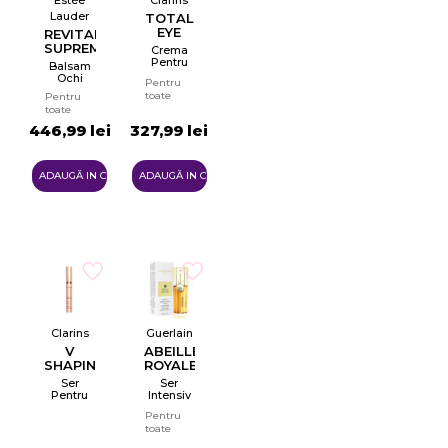
Estée
Clarins
Lauder
TOTAL
EYE
REVITALIZANT
SMOOTH
SUPREME
Crema
TINERETE
Pentru
Balsam
Ochi
PUTERE
Ochi
Pentru
toate
Pentru
tipurile
toate
de piele
tipurile
446,99 lei
327,99 lei
de piele
ADAUGĂ IN COŞ
ADAUGĂ IN COŞ
Clarins
Guerlain
V
ABEILLE
SHAPING
ROYALE
FACIAL
DOUBLE
Ser
Ser
LIFT
R
Pentru
Intensiv
RENEW
Ochi
Pentru
Pentru
Tester
Zona
&
toate
Ochilor
REPAIR
tipurile
Cu Efect