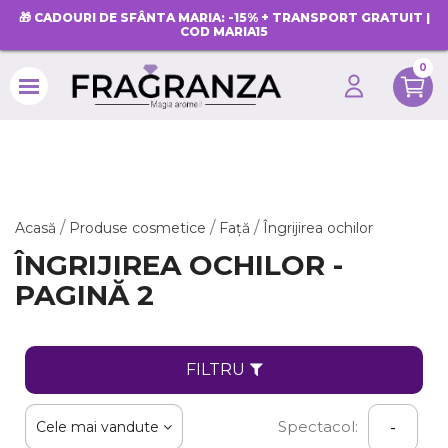
🎁 CADOURI DE SFÂNTA MARIA: -15% + TRANSPORT GRATUIT |
COD MARIA15
0
search
Acasă
Produse cosmetice
Față
Îngrijirea ochilor
ÎNGRIJIREA OCHILOR -
PAGINĂ 2
FILTRU
Spectacol:
Cele mai vandute
-