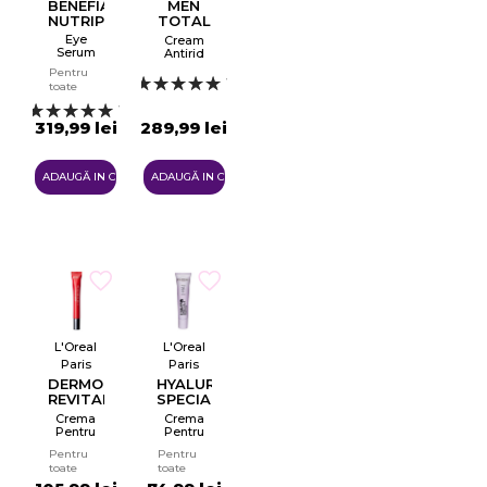
BENEFIANCE
MEN
NUTRIPERFECT
TOTAL
REVITALIZER
Eye
Cream
EYE
Serum
Antirid
Pentru
Pentru
Conturul
1
toate
Ochilor
tipurile
1
de piele
319,99 lei
289,99 lei
ADAUGĂ IN COŞ
ADAUGĂ IN COŞ
L'Oreal
L'Oreal
Paris
Paris
DERMO
HYALURON
REVITALIFT
SPECIALIST
LASER
15
Crema
Crema
15
Pentru
Pentru
Ochi
Ochi
Pentru
Pentru
toate
toate
tipurile
tipurile