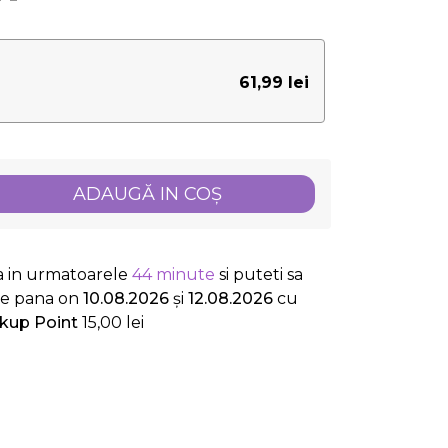
61,99 lei
ADAUGĂ IN COŞ
a in urmatoarele
44 minute
si puteti sa
le
pana on
10.08.2026
și
12.08.2026
cu
ckup Point
15,00 lei