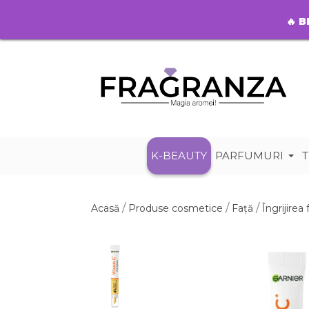
🔥
B
K-BEAUTY
PARFUMURI
T
Acasă
Produse cosmetice
Față
Îngrijirea 