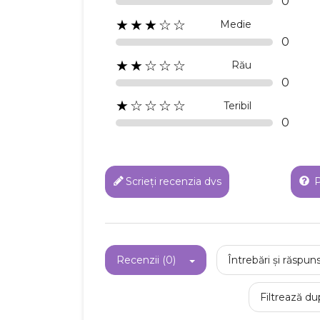
0
★★★☆☆
Medie
0
★★☆☆☆
Rău
0
★☆☆☆☆
Teribil
0
C
Scrieți recenzia dvs
P
Numel
Recenzii (0)
Întrebări și răspuns
Filtrează du