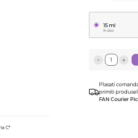
15 ml
În stoc
Plasati comand
primiti produse
FAN Courier Pi
na C*