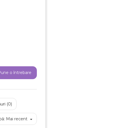
reeaza o lista de dorinte
une o întrebare
e listei de dorinte
uri (0)
Anuleaza
Creeaza o lista de dorinte
pă:
Mai recent