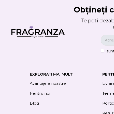
Obțineți c
Te poti deza
sun
EXPLORAȚI MAI MULT
PENT
Avantajele noastre
Livrar
Pentru noi
Termen
Blog
Politi
Refuz