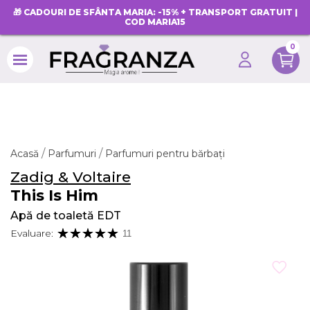
🎁 CADOURI DE SFÂNTA MARIA: -15% + TRANSPORT GRATUIT |
COD MARIA15
0
search
Acasă
Parfumuri
Parfumuri pentru bărbați
Zadig & Voltaire
This Is Him
Apă de toaletă EDT
Evaluare:
11