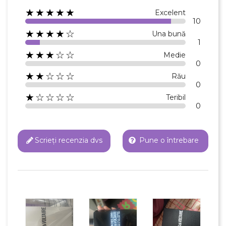
★★★★★
Excelent
10
★★★★☆
Una bună
1
★★★☆☆
Medie
0
★★☆☆☆
Rău
0
★☆☆☆☆
Teribil
0
Scrieți recenzia dvs
Pune o întrebare