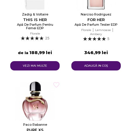
Zadig & Voltaire
Narciso Rodriguez
THIS IS HER
FOR HER
Apă De Parfum Pentru
Apă De Parfum Tester EDP
Femei EDP
Florale
Lemnoase
Florale
Ambery
25
5
188,99 lei
346,99 lei
de la
VEZI MAI MULTE
ADAUGĂ IN COŞ
Paco Rabanne
PURE XS