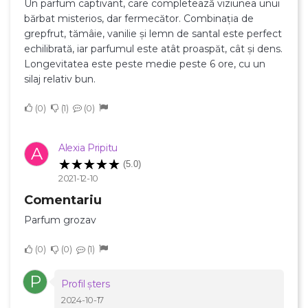
Un parfum captivant, care completează viziunea unui
bărbat misterios, dar fermecător. Combinația de
grepfrut, tămâie, vanilie și lemn de santal este perfect
echilibrată, iar parfumul este atât proaspăt, cât și dens.
Longevitatea este peste medie peste 6 ore, cu un
silaj relativ bun.
0
1
0
Alexia Pripitu
A
(5.0)
2021-12-10
Comentariu
Parfum grozav
0
0
1
P
Profil șters
2024-10-17