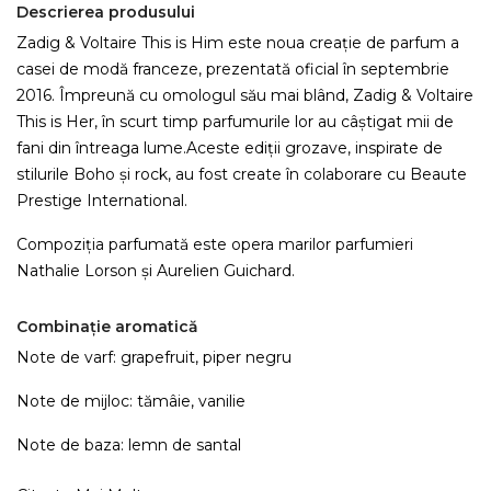
Descrierea produsului
Zadig & Voltaire This is Him este noua creație de parfum a
casei de modă franceze, prezentată oficial în septembrie
2016. Împreună cu omologul său mai blând, Zadig & Voltaire
This is Her, în scurt timp parfumurile lor au câștigat mii de
fani din întreaga lume.Aceste ediții grozave, inspirate de
stilurile Boho și rock, au fost create în colaborare cu Beaute
Prestige International.
Compoziția parfumată este opera marilor parfumieri
Nathalie Lorson și Aurelien Guichard.
Combinație aromatică
Note de varf: grapefruit, piper negru
Note de mijloc: tămâie, vanilie
Note de baza: lemn de santal