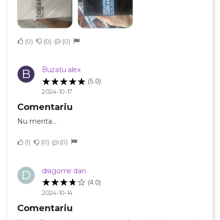
Anuleaza
0
0
0
Creeaza o lista de dorinte
Buzatu alex
B
(5.0)
2024-10-17
Comentariu
Nu merita...
1
0
0
dragomir dan
D
(4.0)
2024-10-14
Comentariu