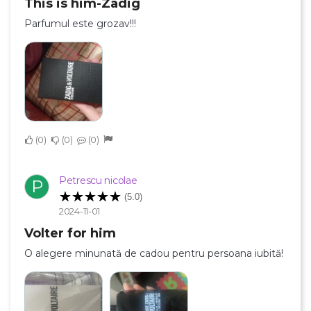
This is him-Zadig
Parfumul este grozav!!!
0
0
0
Petrescu nicolae
P
(5.0)
2024-11-01
Volter for him
×
Creeaza o lista de dorinte
O alegere minunată de cadou pentru persoana iubită!
Numele listei de dorinte