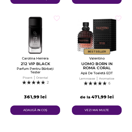
BESTSELLER
Carolina Herrera
Valentino
212 VIP BLACK
UOMO BORN IN
ROMA CORAL
Parfum Pentru Bărbați
FANTASY
Tester
Apă De Toaletă EDT
Picant
Oriental
Lemnoase
Aromatice
2
6
361,99 lei
471,99 lei
de la
ADAUGĂ IN COŞ
VEZI MAI MULTE