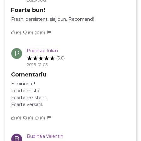
Foarte bun!
Fresh, persistent, siaj bun. Recomand!
0
0
0
Popescu Iulian
P
(5.0)
2025-01-05
Comentariu
E minunat!
Foarte misto.
Foarte rezistent.
Foarte versatil.
0
0
0
Budihala Valentin
B