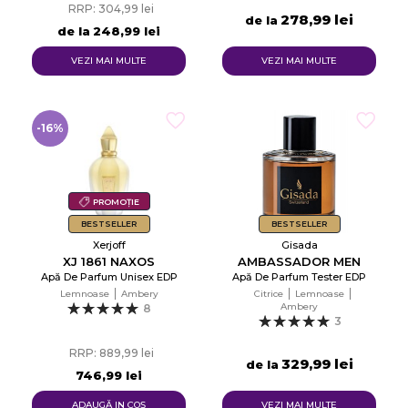
RRP: 304,99 lei
278,99 lei
de la
de la
248,99 lei
VEZI MAI MULTE
VEZI MAI MULTE
-16%
PROMOȚIE
BESTSELLER
BESTSELLER
Xerjoff
Gisada
XJ 1861 NAXOS
AMBASSADOR MEN
Apă De Parfum Unisex EDP
Apă De Parfum Tester EDP
Lemnoase
Ambery
Citrice
Lemnoase
Ambery
8
3
RRP: 889,99 lei
329,99 lei
de la
746,99 lei
ADAUGĂ IN COŞ
VEZI MAI MULTE