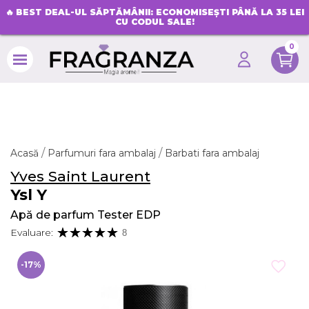
🔥
BEST DEAL-UL SĂPTĂMÂNII: ECONOMISEȘTI PÂNĂ LA 35 LEI
CU CODUL SALE!
0
search
Acasă
Parfumuri fara ambalaj
Barbati fara ambalaj
Yves Saint Laurent
Ysl Y
Apă de parfum Tester EDP
Evaluare:
8
-17%