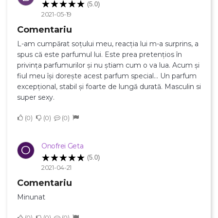
(5.0)
2021-05-19
Comentariu
L-am cumpărat soțului meu, reacția lui m-a surprins, a
spus că este parfumul lui. Este prea pretențios în
privința parfumurilor și nu știam cum o va lua. Acum și
fiul meu își dorește acest parfum special... Un parfum
excepțional, stabil și foarte de lungă durată. Masculin si
super sexy.
0
0
0
Onofrei Geta
O
(5.0)
2021-04-21
Comentariu
Minunat
0
0
0