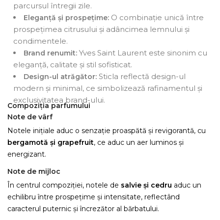
parcursul întregii zile.
O combinație unică între
Eleganță și prospețime:
prospețimea citrusului și adâncimea lemnului și
condimentele.
Yves Saint Laurent este sinonim cu
Brand renumit:
eleganță, calitate și stil sofisticat.
Sticla reflectă design-ul
Design-ul atrăgător:
modern și minimal, ce simbolizează rafinamentul și
exclusivitatea brand-ului.
Compoziția parfumului
Note de vârf
Notele inițiale aduc o senzație proaspătă și revigorantă, cu
bergamotă și grapefruit
, ce aduc un aer luminos și
energizant.
Note de mijloc
În centrul compoziției, notele de
salvie și cedru
aduc un
echilibru între prospețime și intensitate, reflectând
caracterul puternic și încrezător al bărbatului.