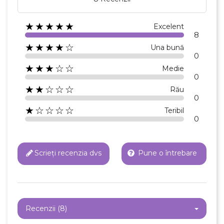
★★★★★
Excelent
8
★★★★☆
Una bună
0
★★★☆☆
Medie
0
★★☆☆☆
Rău
0
★☆☆☆☆
Teribil
0
Scrieți recenzia dvs
Pune o întrebare
Recenzii (8)