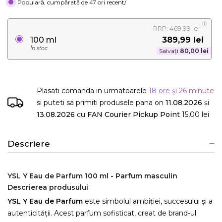
Populară, cumpărată de 47 ori recent/
RRP: 469,99 lei
389,99 lei
100 ml
În stoc
Salvați
80,00 lei
Plasati comanda in urmatoarele
18 ore și 26 minute
si puteti sa primiti produsele
pana on
11.08.2026
și
13.08.2026
cu
FAN Courier Pickup Point
15,00 lei
Descriere
YSL Y Eau de Parfum 100 ml - Parfum masculin
Descrierea produsului
YSL Y Eau de Parfum
este simbolul ambiției, succesului și a
autenticității. Acest parfum sofisticat, creat de brand-ul