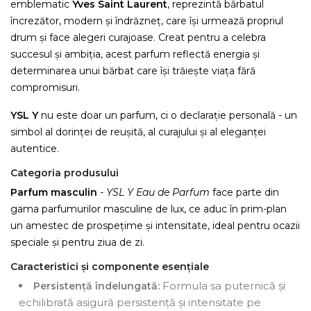
emblematic
Yves Saint Laurent
, reprezintă bărbatul
încrezător, modern și îndrăzneț, care își urmează propriul
drum și face alegeri curajoase. Creat pentru a celebra
succesul și ambiția, acest parfum reflectă energia și
determinarea unui bărbat care își trăiește viața fără
compromisuri.
YSL Y
nu este doar un parfum, ci o declarație personală - un
simbol al dorinței de reușită, al curajului și al eleganței
autentice.
Categoria produsului
Parfum masculin
-
YSL Y Eau de Parfum
face parte din
gama parfumurilor masculine de lux, ce aduc în prim-plan
un amestec de prospețime și intensitate, ideal pentru ocazii
speciale și pentru ziua de zi.
Caracteristici și componente esențiale
Formula sa puternică și
Persistență îndelungată:
echilibrată asigură persistență și intensitate pe