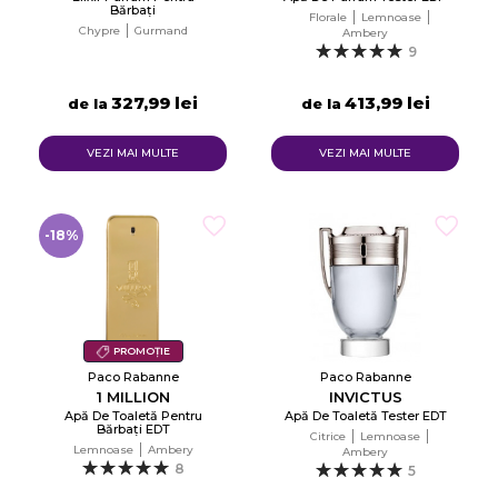
Bărbați
Florale
Lemnoase
Chypre
Gurmand
Ambery
9
327,99 lei
413,99 lei
de la
de la
VEZI MAI MULTE
VEZI MAI MULTE
-18%
PROMOȚIE
Paco Rabanne
Paco Rabanne
1 MILLION
INVICTUS
Apă De Toaletă Pentru
Apă De Toaletă Tester EDT
Bărbați EDT
Citrice
Lemnoase
Lemnoase
Ambery
Ambery
8
5