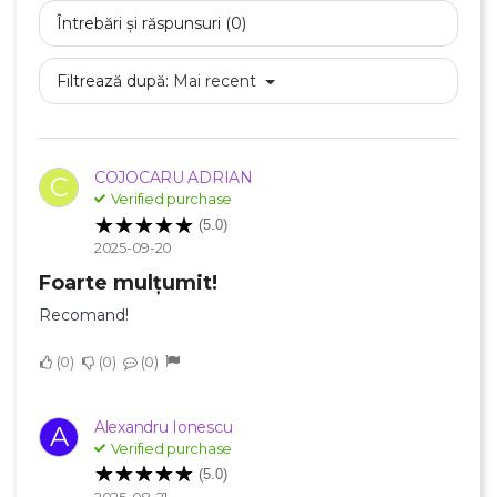
Întrebări și răspunsuri (0)
Filtrează după:
Mai recent
COJOCARU ADRIAN
C
Verified purchase
(5.0)
×
Creeaza o lista de dorinte
2025-09-20
Foarte mulțumit!
Recomand!
Numele listei de dorinte
0
0
0
Alexandru Ionescu
A
Anuleaza
Verified purchase
(5.0)
Creeaza o lista de dorinte
2025-08-21