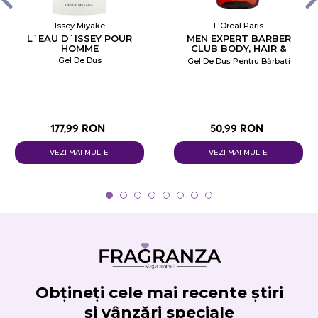
Issey Miyake
L'Oreal Paris
L`EAU D`ISSEY POUR
MEN EXPERT BARBER
HOMME
CLUB BODY, HAIR &
BEARD SHOWER GEL
Gel De Dus
Gel De Duș Pentru Bărbați
177,99 RON
50,99 RON
VEZI MAI MULTE
VEZI MAI MULTE
Obțineți cele mai recente știri
și vânzări speciale