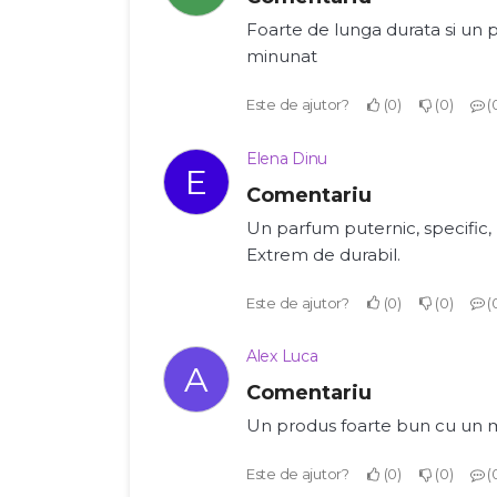
Foarte de lunga durata si un
minunat
Este de ajutor?
0
0
Elena Dinu
E
Comentariu
Un parfum puternic, specific
Extrem de durabil.
Este de ajutor?
0
0
Alex Luca
A
Comentariu
Un produs foarte bun cu un m
Este de ajutor?
0
0