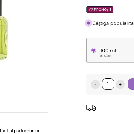
PROMOȚIE
Câștigă popularita
100 ml
În stoc
nt al parfumurilor