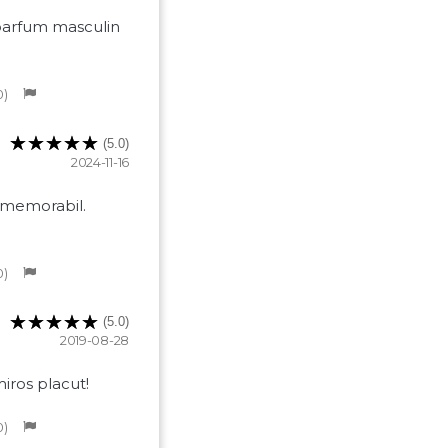
 parfum masculin
0
(5.0)
2024-11-16
, memorabil.
0
(5.0)
2019-08-28
iros placut!
0