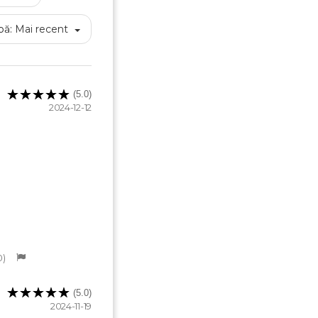
pă:
Mai recent
Anuleaza
Creeaza o lista de dorinte
(5.0)
2024-12-12
0
(5.0)
2024-11-19