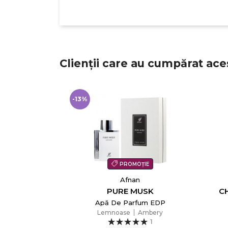
Clienții care au cumpărat ace
-13%
PROMOȚIE
Afnan
PURE MUSK
CH
Apă De Parfum EDP
Lemnoase
Ambery
1