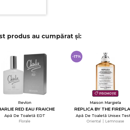
st produs au cumpărat și:
-17%
PROMOȚIE
Revlon
Maison Margiela
ARLIE RED EAU FRAICHE
REPLICA BY THE FIREPL
Apă De Toaletă EDT
Apă De Toaletă Unisex Tes
Florale
Oriental
Lemnoase