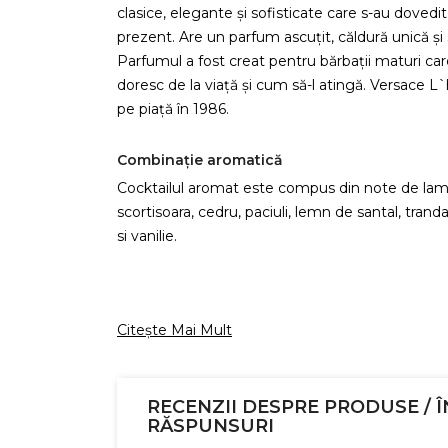
clasice, elegante și sofisticate care s-au dovedit
prezent. Are un parfum ascuțit, căldură unică ș
Parfumul a fost creat pentru bărbații maturi care
doresc de la viață și cum să-l atingă. Versace 
pe piață în 1986.
Combinație aromatică
Cocktailul aromat este compus din note de lama
scortisoara, cedru, paciuli, lemn de santal, trandaf
si vanilie.
Citește Mai Mult
RECENZII DESPRE PRODUSE / Î
RĂSPUNSURI