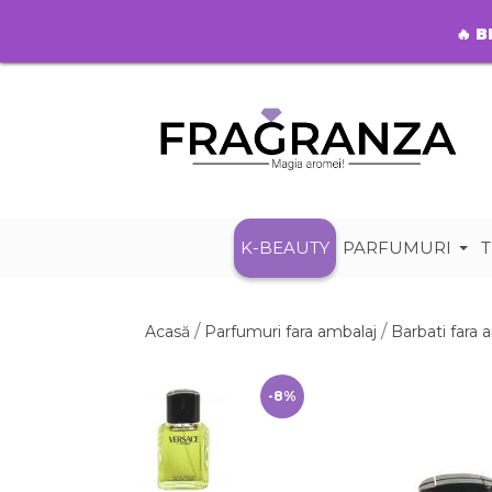
🔥
B
K-BEAUTY
PARFUMURI
T
Acasă
Parfumuri fara ambalaj
Barbati fara 
-8%