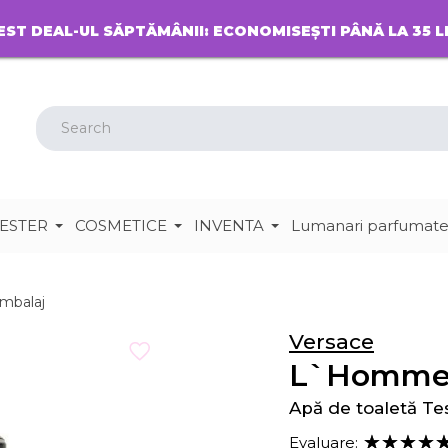
EST DEAL-UL SĂPTĂMÂNII: ECONOMISEȘTI PÂNĂ LA 35 L
ESTER
COSMETICE
INVENTA
Lumanari parfumat
ambalaj
Versace
L`Homm
Apă de toaletă Te
Evaluare: