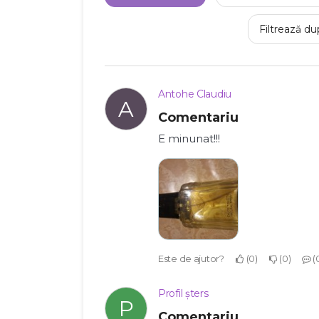
Filtrează du
Antohe Claudiu
A
Comentariu
E minunat!!!
Este de ajutor?
0
0
Profil șters
P
Comentariu