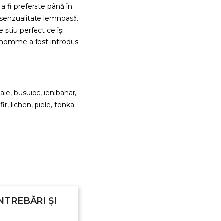
 a fi preferate până în
i senzualitate lemnoasă.
 știu perfect ce își
L`homme a fost introdus
ie, busuioc, ienibahar,
ir, lichen, piele, tonka
NTREBĂRI ȘI