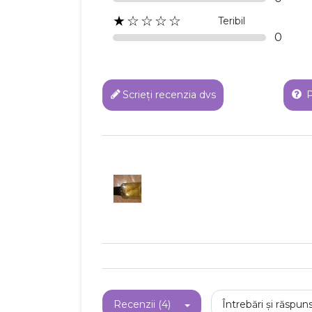
★☆☆☆☆
Teribil
0
Scrieți recenzia dvs
P
C
Numel
Recenzii (4)
Întrebări și răspuns