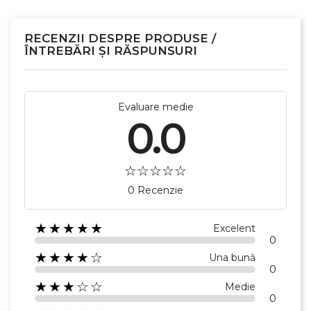
RECENZII DESPRE PRODUSE /
ÎNTREBĂRI ȘI RĂSPUNSURI
Evaluare medie
0.0
0 Recenzie
×
Creeaza o lista de dorinte
★★★★★
Excelent
0
★★★★☆
Una bună
Numele listei de dorinte
0
★★★☆☆
Medie
0