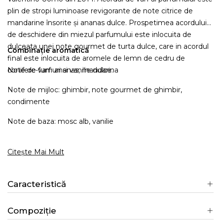
plin de stropi luminoase revigorante de note citrice de
mandarine însorite și ananas dulce. Prospetimea acordului
de deschidere din miezul parfumului este inlocuita de
dulceata unei note gourmet de turta dulce, care in acordul
Combinație aromatică
final este inlocuita de aromele de lemn de cedru de
conifere-fumuri si vanilie dulce.
Note de varf: ananas, mandarina
Note de mijloc: ghimbir, note gourmet de ghimbir,
condimente
Note de baza: mosc alb, vanilie
Citește Mai Mult
Caracteristică
Compoziție