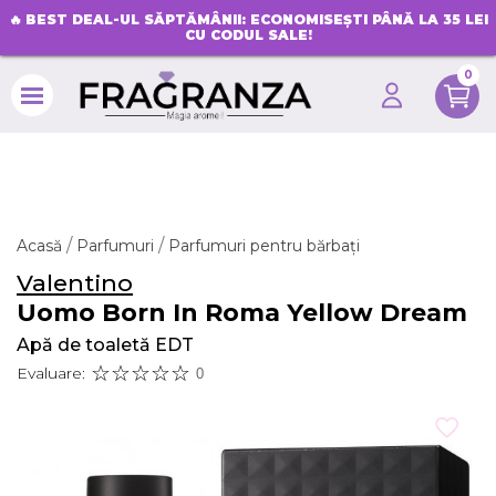
🔥
BEST DEAL-UL SĂPTĂMÂNII: ECONOMISEȘTI PÂNĂ LA 35 LEI
CU CODUL SALE!
0
search
Acasă
Parfumuri
Parfumuri pentru bărbați
Valentino
Uomo Born In Roma Yellow Dream
Apă de toaletă EDT
Evaluare:
0