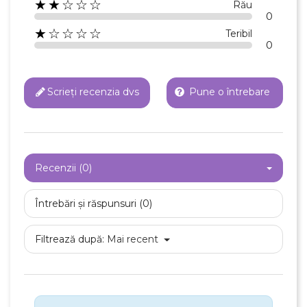
★★☆☆☆
Rău
0
Anuleaza
★☆☆☆☆
Teribil
Creeaza o lista de dorinte
0
Scrieți recenzia dvs
Pune o întrebare
Recenzii (0)
Întrebări și răspunsuri (0)
Filtrează după:
Mai recent