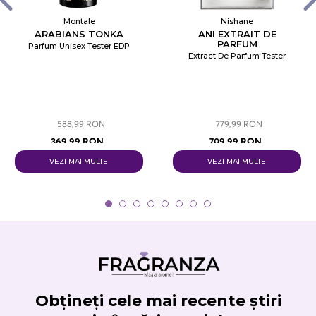
Montale
Nishane
ARABIANS TONKA
ANI EXTRAIT DE
PARFUM
Parfum Unisex Tester EDP
Extract De Parfum Tester
588,99 RON
779,99 RON
369,99 RON
709,99 RON
VEZI MAI MULTE
VEZI MAI MULTE
Obțineți cele mai recente știri