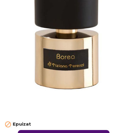

Epuizat