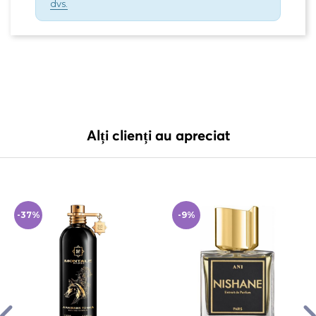
dvs.
Alți clienți au apreciat
-37%
-9%