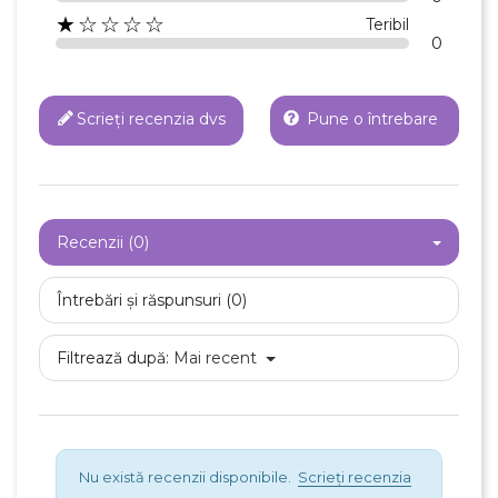
★☆☆☆☆
Teribil
0
×
Creeaza o lista de dorinte
Scrieți recenzia dvs
Pune o întrebare
Numele listei de dorinte
Recenzii (0)
Anuleaza
Întrebări și răspunsuri (0)
Creeaza o lista de dorinte
Filtrează după:
Mai recent
Nu există recenzii disponibile.
Scrieți recenzia