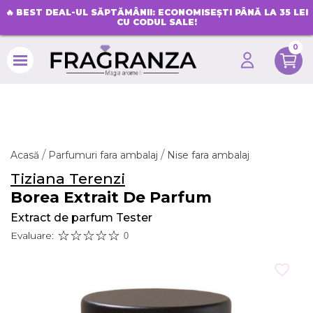
🔥
BEST DEAL-UL SĂPTĂMÂNII: ECONOMISEȘTI PÂNĂ LA 35 LEI
CU CODUL SALE!
0
search
Acasă
Parfumuri fara ambalaj
Nise fara ambalaj
Tiziana Terenzi
Borea Extrait De Parfum
Extract de parfum Tester
Evaluare:
0