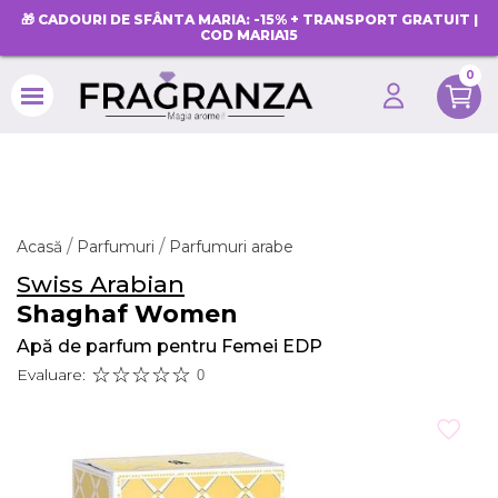
🎁 CADOURI DE SFÂNTA MARIA: -15% + TRANSPORT GRATUIT |
COD MARIA15
0
search
Acasă
Parfumuri
Parfumuri arabe
Swiss Arabian
Shaghaf Women
Apă de parfum pentru Femei EDP
Evaluare:
0