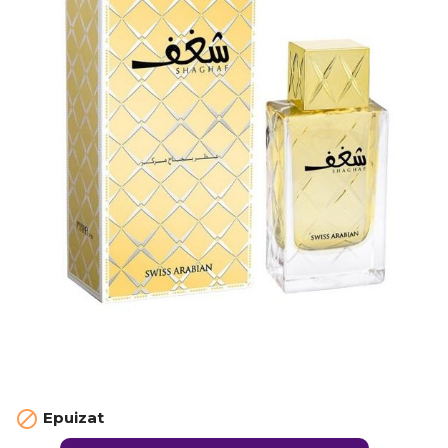

Epuizat