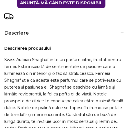
ANUNȚĂ-MĂ CÂND ESTE DISPONIBIL
Descriere
Descrierea produsului
Swiss Arabian Shaghaf este un parfum citric, fructat pentru
femei. Este inspirată de sentimentele de pasiune care o
luminează din interior și o fac să strălucească. Femeia
Shaghaf știe că acesta este parfumul care se potrivește cu
puterea și pasiunea ei. Shaghaf se deschide cu lămâie și
lămâie revigorantă, la fel ca pofta ei de viață. Notele
proaspete de citrice te conduc pe calea către o inimă florală
dulce. Notele de pralină dulce se topesc în frumoase petale
de trandafir și mere suculente. Cu stratul său de bază de
lungă durată, te învăluie ușor în mosc senzual și lemn de