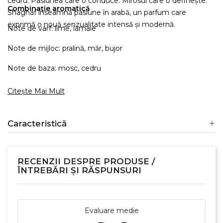
cedru. Pasiunea care o conduce. Mirosul care o definește.
Combinație aromatică
Shaghaf înseamnă pasiune în arabă, un parfum care
exprimă o nouă senzualitate intensă și modernă.
Note de varf: lime, lamaie
Note de mijloc: pralină, măr, bujor
Note de baza: mosc, cedru
Citește Mai Mult
Caracteristică
RECENZII DESPRE PRODUSE /
ÎNTREBĂRI ȘI RĂSPUNSURI
Evaluare medie