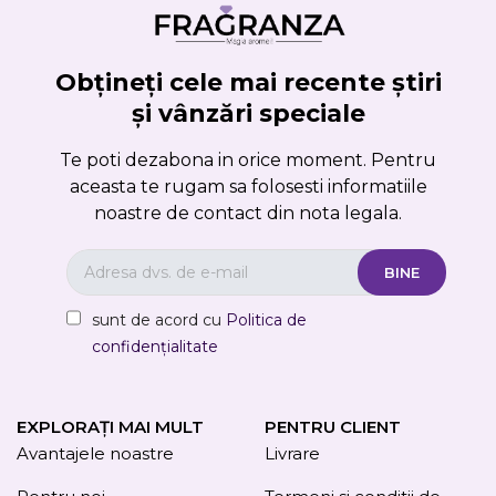
Anuleaza
Obțineți cele mai recente știri
și vânzări speciale
Creeaza o lista de dorinte
Te poti dezabona in orice moment. Pentru
aceasta te rugam sa folosesti informatiile
noastre de contact din nota legala.
sunt de acord cu
Politica de
confidențialitate
EXPLORAȚI MAI MULT
PENTRU CLIENT
Avantajele noastre
Livrare