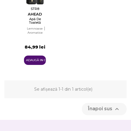
STR8
AHEAD
Apă De
Toaletă
Pentru
Lemnoase
Bărbați
Aromatice
EDT
84,99 lei
ADAUGĂ IN COŞ
Se afișează 1-1 din 1 articol(e)
×
Creeaza o lista de dorinte

Înapoi sus
Numele listei de dorinte