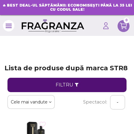
🔥
BEST DEAL-UL SĂPTĂMÂNII: ECONOMISEȘTI PÂNĂ LA 35 LEI
CU CODUL SALE!
0
search
Lista de produse după marca STR8
FILTRU
Spectacol:
Cele mai vandute
-